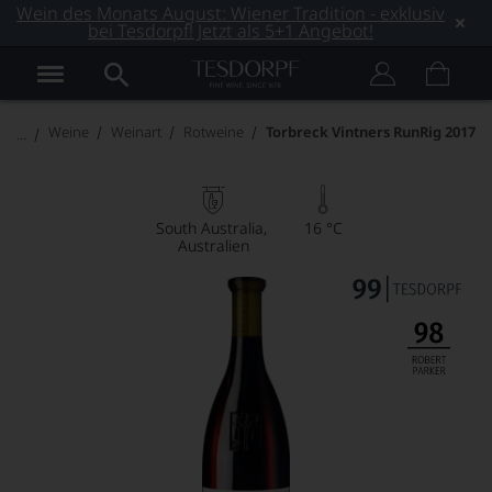
Wein des Monats August: Wiener Tradition - exklusiv
bei Tesdorpf! Jetzt als 5+1 Angebot!
Weine
Weinart
Rotweine
Torbreck Vintners RunRig 2017
South Australia
16 °C
Australien