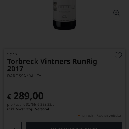
2017
Torbreck Vintners RunRig
2017
BAROSSA VALLEY
289,00
€
pro Flasche (0.75l),
€ 385,33
/L
inkl. Mwst. zzgl.
Versand
nur noch 4 Flaschen verfügbar