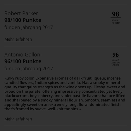
99–100 Punkte:
Tesdorpf
Robert Parker
Der
98/100 Punkte
Name
für den Jahrgang 2017
Tesdorpf
95–98 Punkte:
steht
Mehr erfahren
für
»Fine
90–94 Punkte:
Wine«,
100-96 Punkte:
Robert
Antonio Galloni
für
Parker
96/100 Punkte
die
Ganz
edlen
für den Jahrgang 2017
85–89 Punkte:
ohne
Weine
Frage
Inky ruby color. Expansive aromas of dark fruit liqueur, incense,
der
war
candied flowers, Indian spices and vanilla. Has a smoky mineral
Welt,
Robert
quality that gains strength as the wine opens up. Fleshy, sweet and
95-90 Punkte:
wie
broad on the palate, offering impressively concentrated yet lively
Parker
kaum
blackcurrant, boysenberry and violet pastille flavors that are lifted
einer
Unter 85 Punkte:
and sharpened by a smoky mineral flourish. Smooth, seamless and
ein
der
appealingly sweet on an extremely long, floral-dominated finish
anderer.
einflussreichsten
that's framed by suave, well-knit tannins.
Das
89-80 Punkte:
Weinkritiker,
dokumentieren
Mehr erfahren
dessen
wir
Schaffen
79-70 Punkte:
auch