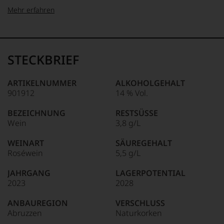
Mehr erfahren
99–100 Punkte:
Tesdorpf
Der
Name
STECKBRIEF
Tesdorpf
95–98 Punkte:
steht
für
ARTIKELNUMMER
ALKOHOLGEHALT
»Fine
901912
14 % Vol.
90–94 Punkte:
Wine«,
für
BEZEICHNUNG
RESTSÜSSE
die
Wein
3,8 g/L
edlen
85–89 Punkte:
Weine
WEINART
SÄUREGEHALT
der
Roséwein
5,5 g/L
Welt,
wie
JAHRGANG
LAGERPOTENTIAL
kaum
2023
2028
Unter 85 Punkte:
ein
anderer.
ANBAUREGION
VERSCHLUSS
Das
Abruzzen
Naturkorken
dokumentieren