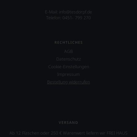
Unsere
Bewertungen
E-Mail: info@tesdorpf.de
spiegeln
Telefon: 0451- 799 270
das
Ergebnis
unserer
Expertenrunde
wider.
RECHTLICHES
Bitte
AGB
beachten
Sie
Datenschutz
auch
Cookie-Einstellungen
unsere
Impressum
untenstehenden
Bestellung widerrufen
Erläuterungen,
dann
wissen
Sie
dank
unserer
Bewertungen
stets,
VERSAND
was
Ab 12 Flaschen oder 250 € Warenwert liefern wir FREI HAUS
für