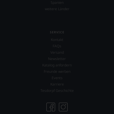
Spanien
Warum
also
weitere Länder
sollen
Sie
als
Kunde
des
SERVICE
Hauses
Kontakt
nicht
FAQs
davon
profitieren,
Versand
statt
Newsletter
an
Katalog anfordern
Stelle
sich
Freunde werben
nur
Events
auf
Karriere
Einschätzungen
einzelner
Tesdorpf Geschichte
Kritiker
verlassen
zu
müssen?