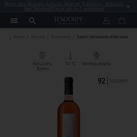
Wein des Monats August: Wiener Tradition - exklusiv
bei Tesdorpf! Jetzt als 5+1 Angebot!
Weine
Weinart
Roséweine
Valori Cerasuolo d'Abruzzo
Abruzzen
10 °C
Montepulciano
Italien