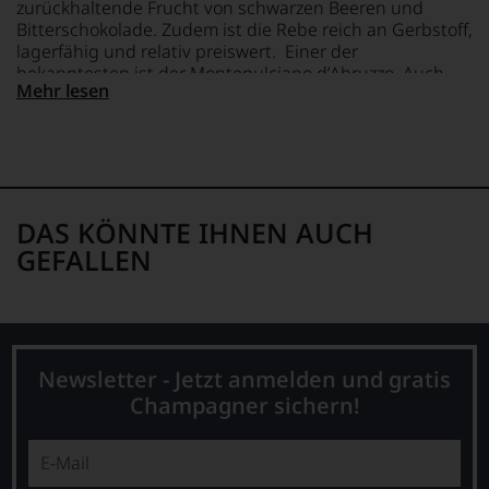
zurückhaltende Frucht von schwarzen Beeren und
Wein
Bitterschokolade. Zudem ist die Rebe reich an Gerbstoff,
vorbeigeht.
lagerfähig und relativ preiswert. Einer der
Aus
bekanntesten ist der Montepulciano d’Abruzzo. Auch
diesem
Mehr lesen
Cerasuolo, ein Mittelding zwischen hellem Rotwein und
Grund
Rosé, wird aus diesen Trauben gekeltert.
haben
wir
beschlossen:
WIR
WERDEN
DAS KÖNNTE IHNEN AUCH
UNSERE
GEFALLEN
WEINE
AUCH
SELBST
BEWERTEN.
Wir,
das
Newsletter - Jetzt anmelden und gratis
Experten-
Champagner sichern!
und
Verkostungsteam
des
Hauses