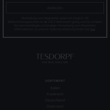
Tesdorpf,
diskutieren
ANMELDEN
leidenschaftlich,
aber
Abmeldung vom Newsletter jederzeit möglich. Ihr
konstruktiv
Willkommensgutschein ist ab 200 € Warenwert gültig und Sie erhalten
jeden
ihn nach bestätigter, erstmaliger Anmeldung zum Newsletter.
Wein
Informationen zu unserer Datenverarbeitung finden Sie
hier
.
im
Hinblick
auf
Herkunft,
Stilistik,
Rebsortentypizität
und
Charakteristik.
Und
daraus
ergeben
SORTIMENT
sich
Italien
fundierte
Frankreich
Bewertungen
jedes
Deutschland
einzelnen
Österreich
Weines.