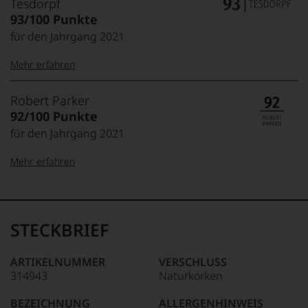
Tesdorpf
93/100 Punkte
für den Jahrgang 2021
Mehr erfahren
99–100 Punkte:
Tesdorpf
Robert Parker
Der
92/100 Punkte
Name
für den Jahrgang 2021
Tesdorpf
95–98 Punkte:
steht
Mehr erfahren
für
»Fine
90–94 Punkte:
Wine«,
100-96 Punkte:
Robert
für
Parker
die
Ganz
STECKBRIEF
edlen
85–89 Punkte:
ohne
Weine
Frage
der
war
ARTIKELNUMMER
VERSCHLUSS
Welt,
Robert
314943
Naturkorken
95-90 Punkte:
wie
Parker
kaum
einer
BEZEICHNUNG
ALLERGENHINWEIS
Unter 85 Punkte:
ein