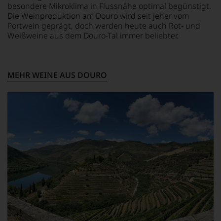
das
und
besondere Mikroklima in Flussnähe optimal begünstigt.
sich
Verkostungsteam
Die Weinproduktion am Douro wird seit jeher vom
rasch
des
Portwein geprägt, doch werden heute auch Rot- und
neben
Hauses
Weißweine aus dem Douro-Tal immer beliebter.
dem
Tesdorpf,
bis
diskutieren
dahin
leidenschaftlich,
üblichen
aber
MEHR WEINE AUS DOURO
20
konstruktiv
Punkte-
jeden
System
Wein
etablierte.
im
Hinblick
Der
auf
große
Herkunft,
Durchbruch
Stilistik,
gelang
Rebsortentypizität
Parker
und
als
Charakteristik.
er
Und
den
daraus
Bordeaux-
ergeben
Jahrgang
sich
1982,
fundierte