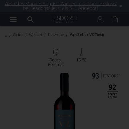
Wein des Monats August: Wiener Tradition - exklusiv
bei Tesdorpf! Jetzt als 5+1 Angebot!
Weine
Weinart
Rotweine
Van Zeller VZ Tinto
Douro
16 °C
Portugal