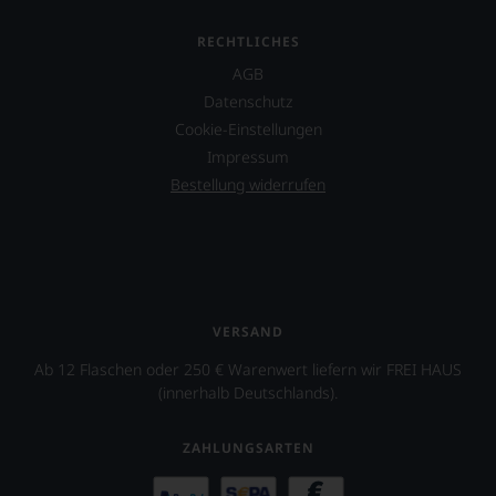
mehr
Sie
wegzudenken.
finden
RECHTLICHES
fortan
Ab
an
AGB
2012
jedem
Datenschutz
zog
Wein
sich
Cookie-Einstellungen
auch
Parker
unsere
Impressum
zunehmend
Tesdorpf-
Bestellung widerrufen
zurück
Bewertung.
und
Wir
verkaufte
beurteilen
seinen
unsere
Newsletter.
Weine
Chefredakteurin
nach
des
dem
VERSAND
»Wine
bekannten
Advocate«
und
Ab 12 Flaschen oder 250 € Warenwert liefern wir FREI HAUS
ist
bewährten
(innerhalb Deutschlands).
heute
100-
Master
Punkte-
of
ZAHLUNGSARTEN
System.
Wine
Wir
Lisa
freuen