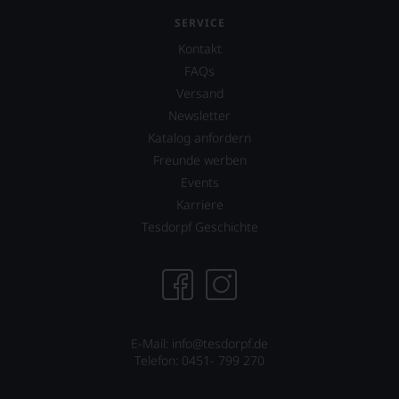
Bewertungen
Popularität,
SERVICE
stets,
dass
was
Kontakt
in
für
der
FAQs
einen
Folgezeit
Wein
Versand
die
Sie
Newsletter
Zahl
hier
der
Katalog anfordern
genießen
Abonnenten
Freunde werben
können.
des
Events
»Wine
Natürlich
Advocate«
müssen
Karriere
auf
Sie
Tesdorpf Geschichte
40.000
in
anwuchs.
Zukunft
Parker-
auf
Bewertungen
R.
sind
Parker
heute
&
aus
Co,
E-Mail: info@tesdorpf.de
der
nicht
Telefon: 0451- 799 270
Weinkritik
verzichten,
nicht
aber