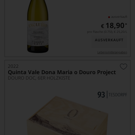
ausverkauft
18,90
*
€
pro Flasche (0.75l),
€ 25,20
/L
AUSVERKAUFT
Lebensmittel­angaben
2022
Quinta Vale Dona Maria o Douro Project
DOURO DOC, 6ER HOLZKISTE