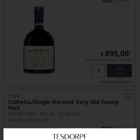
895,00
*
€
pro Flasche (0.75l),
€ 1.193,33
/L
Lebensmittel­angaben
1934
Colheita/Single Harvest Very Old Tawny
Port
DOURO DOC, 750 ML, 20,5% VOL.
VAN ZELLERS & CO