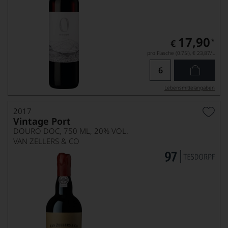
17,90
*
€
pro Flasche (0.75l),
€ 23,87
/L
Lebensmittel­angaben
2017
Vintage Port
DOURO DOC, 750 ML, 20% VOL.
VAN ZELLERS & CO