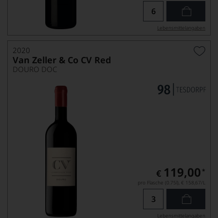
Lebensmittel­angaben
2020
Van Zeller & Co CV Red
DOURO DOC
119,00
*
€
pro Flasche (0.75l),
€ 158,67
/L
Lebensmittel­angaben