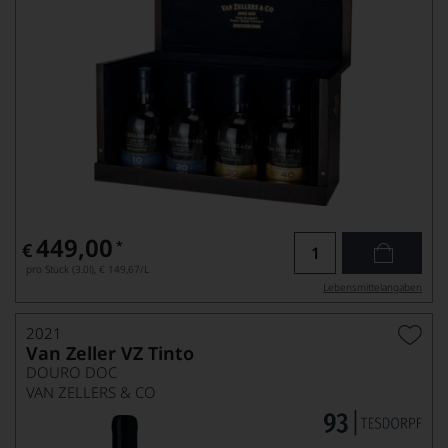
449,00
*
€
pro Stück (3.0l),
€ 149,67
/L
Lebensmittel­angaben
2021
Van Zeller VZ Tinto
DOURO DOC
VAN ZELLERS & CO