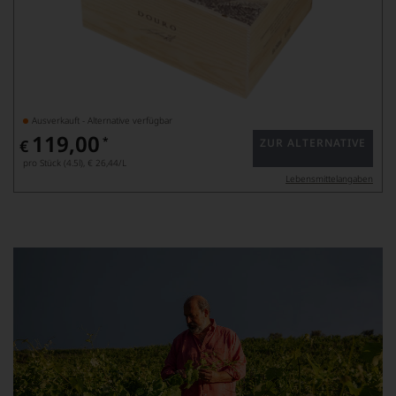
Ausverkauft - Alternative verfügbar
119,00
*
€
ZUR ALTERNATIVE
pro Stück (4.5l),
€ 26,44
/L
Lebensmittel­angaben