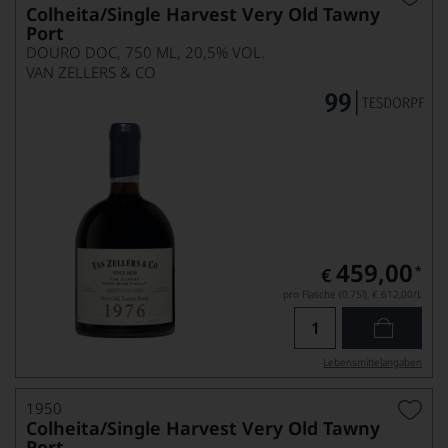
Colheita/Single Harvest Very Old Tawny
Port
DOURO DOC, 750 ML, 20,5% VOL.
VAN ZELLERS & CO
459,00
*
€
pro Flasche (0.75l),
€ 612,00
/L
Lebensmittel­angaben
1950
Colheita/Single Harvest Very Old Tawny
Port