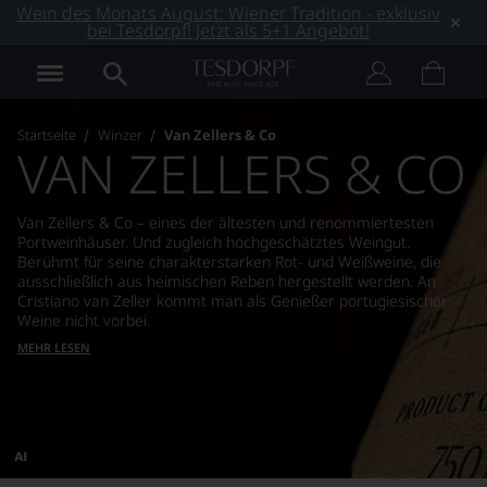
Wein des Monats August: Wiener Tradition - exklusiv
bei Tesdorpf! Jetzt als 5+1 Angebot!
Startseite
Winzer
Van Zellers & Co
VAN ZELLERS & CO
Van Zellers & Co – eines der ältesten und renommiertesten
Portweinhäuser. Und zugleich hochgeschätztes Weingut.
Berühmt für seine charakterstarken Rot- und Weißweine, die
ausschließlich aus heimischen Reben hergestellt werden. An
Cristiano van Zeller kommt man als Genießer portugiesischer
Weine nicht vorbei.
MEHR LESEN
Dieses