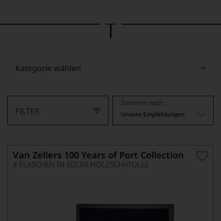
Bild
wurde
mithilfe
von
KI
verändert.
Kategorie wählen
Sortieren nach:
FILTER
Unsere Empfehlungen
Van Zellers 100 Years of Port Collection
4 FLASCHEN IN EDLER HOLZSCHATULLE