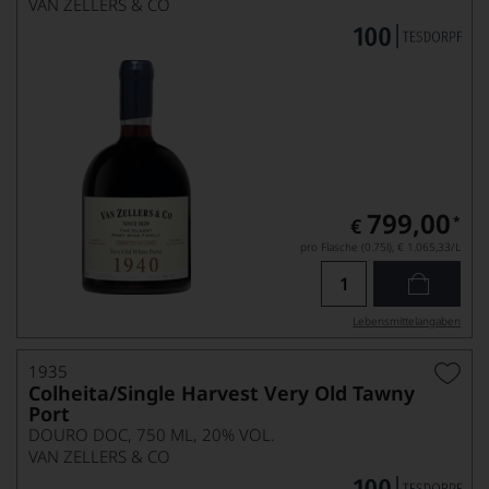
VAN ZELLERS & CO
799,00
*
€
pro Flasche (0.75l),
€ 1.065,33
/L
Lebensmittel­angaben
1935
Colheita/Single Harvest Very Old Tawny
Port
DOURO DOC, 750 ML, 20% VOL.
VAN ZELLERS & CO