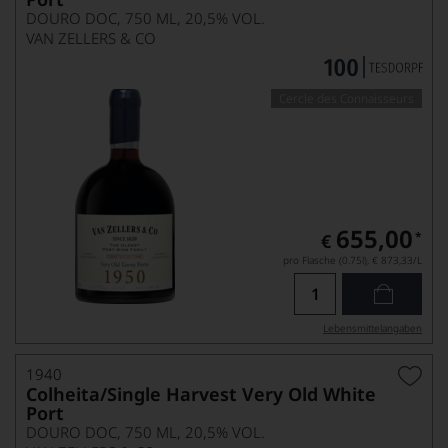
DOURO DOC, 750 ML, 20,5% VOL.
VAN ZELLERS & CO
Cercle des Connaisseurs
655,00
*
€
pro Flasche (0.75l),
€ 873,33
/L
Lebensmittel­angaben
1940
Colheita/Single Harvest Very Old White
Port
DOURO DOC, 750 ML, 20,5% VOL.