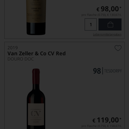
98,00
*
€
pro Flasche (0.75l),
€ 130,67
/L
Lebensmittel­angaben
2019
Van Zeller & Co CV Red
DOURO DOC
119,00
*
€
pro Flasche (0.75l),
€ 158,67
/L