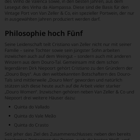
des Vinho de Valenca sowie, in den besten Jahren, aus dem
Lesegut des Vinha da Alampassa. Diese sind die Basis für den
Vintage Port von Van Zeller & Co, ein spezieller Portwein, der nur
in ausgewählten Jahren produziert werden darf.
Philosophie hoch Fünf
Seine Leidenschaft teilt Cristiano van Zeller nicht nur mit seiner
Familie – seine Tochter sowie sein jüngster Sohn arbeiten
inzwischen auch auf dem Weingut – sondern auch mit anderen
Winzern aus dem Douro-Tal. Gemeinsam mit dem schon
legendären Dirk Niepoort gehört Cristiano zu den Gründern der
„Douro Boys“. Aus den weltbekannten Botschaftern des Douro-
Tals sind mittlerweile „Douro Men“ geworden und natürlich
stützen sich diese heute auch auf die Arbeit vieler starker
„Douro Women“. Inzwischen gehören neben Van Zeller & Co und
Niepoort drei weitere Häuser dazu:
Quinta do Vallado
Quinta do Vale Meão
Quinta do Crasto
Seit jeher das Ziel des Zusammenschlusses: neben den bereits
berühmten Portweinen der Region, auch die besten Weiß- und