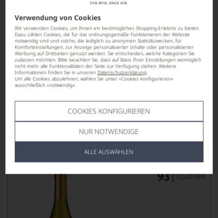
Verwendung von Cookies
Wir verwenden Cookies, um Ihnen ein bestmögliches Shopping-Erlebnis zu bieten.
Dazu zählen Cookies, die für das ordnungsgemäße Funktionieren der Website
notwendig sind und solche, die lediglich zu anonymen Statistikzwecken, für
Komforteinstellungen, zur Anzeige personalisierter Inhalte oder personalisierter
Werbung auf Drittseiten genutzt werden. Sie entscheiden, welche Kategorien Sie
zulassen möchten. Bitte beachten Sie, dass auf Basis Ihrer Einstellungen womöglich
990,00
*
€
nicht mehr alle Funktionalitäten der Seite zur Verfügung stehen. Weitere
Informationen finden Sie in unseren
Datenschutzerklärung
.
pro Flasche (0.75l),
€ 1.320,00
/L
Um alle Cookies abzulehnen, wählen Sie unter »Cookies konfigurieren«
ausschließlich »notwendig«.
COOKIES KONFIGURIEREN
Lebensmittel­angaben
NUR NOTWENDIGE
2021
Excluído Douro
DOURO DOC
ALLE AUSWÄHLEN
VAN ZELLERS & CO