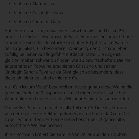
Vinha da Alampassa
Vinha de Casal de Loivos
Vinha da Fonte da Gafa
Auf jeder dieser Lagen wachsen zwischen vier und bis zu 20
unterschiedliche sowie ausschließlich einheimische, autochthone
Trauben. Einige der Rebstöcke sind über 80 Jahre alt, etwa die
der Lage Silvas. Ein besonderer Weinberg, den Cristiano eher
zufällig bei einer Ausflugsfahrt entdeckt hatte. Die Lage ist
gleichermaßen schwer zu finden, wie zu bewirtschaften. Die hier
entstehenden Rotweine erschienen Cristiano und seiner
Önologin Sandra Tavares da Silva gleich so besonders, dass
diese ein eigenes Label erhielten: CV.
Als „Curriculum Vitae“ beschreiben heute genau diese Weine die
ganz besonderen Fußspuren, die die beiden enthusiastischen
Winemaker im Lebenslauf des Weingutes hinterlassen werden.
Das weiße Pendant, das ebenfalls Teil der CV-Linie ist, stammt
von dem nur einen Hektar großen Vinha da Fonte da Gafa. Die
Lage liegt inmitten der Berge beherbergt über 70 Jahre alte,
autochthone Weißweinreben.
Ihren Portwein kreiert die Familie Van Zeller aus den Trauben