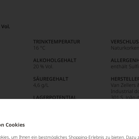
 Vol.
TRINKTEMPERATUR
VERSCHLUS
16 °C
Naturkorke
ALKOHOLGEHALT
ALLERGEN
20 % Vol.
enthält Sulf
SÄUREGEHALT
HERSTELLE
4,6 g/L
Van Zellers 
Industrial 
LAGERPOTENTIAL
301 S. João 
2052
Portugal
 Vol.
n Cookies
 Vol.
TRINKTEMPERATUR
VERSCHLUS
ies, um Ihnen ein bestmögliches Shopping-Erlebnis zu bieten. Dazu 