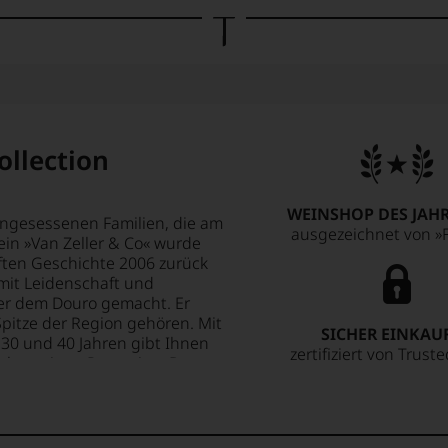
ollection
WEINSHOP DES JAHR
eingesessenen Familien, die am
ausgezeichnet von »F
in »Van Zeller & Co« wurde
ten Geschichte 2006 zurück
mit Leidenschaft und
er dem Douro gemacht. Er
Spitze der Region gehören. Mit
SICHER EINKAU
, 30 und 40 Jahren gibt Ihnen
zertifiziert von Trust
hochwertigen Portweine. Das
rechnet, man kann also davon
angenen hundert Jahren in den
eit für eine vertikale
enden Weinerlebnis werden