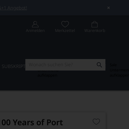
 5+1 Angebot!
Anmelden
Merkzettel
Warenkorb
Subskription
Sale
SUBSKRIPTION
WEIN-JOURNAL
SALE
Untermenü
Untermen
aufklappen
aufklappe
100 Years of Port