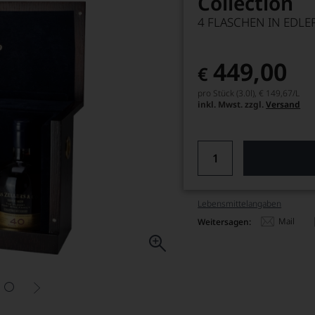
Collection
4 FLASCHEN IN EDL
449,00
€
pro Stück (3.0l),
€ 149,67
/L
inkl. Mwst. zzgl.
Versand
Lebensmittel­angaben
Mail
Weitersagen: