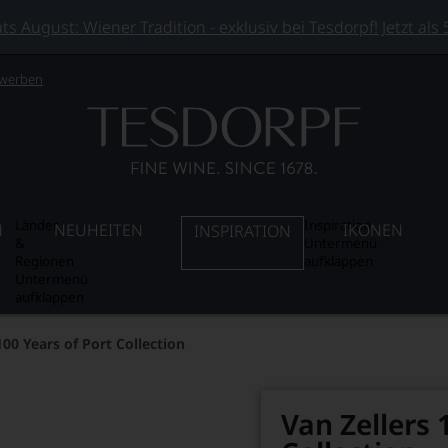
 August: Wiener Tradition - exklusiv bei Tesdorpf! Jetzt als
 werben
Länder
Inspiration
N
NEUHEITEN
IKONEN
INSPIRATION
&
Untermenü
Regionen
aufklappen
Untermenü
aufklappen
100 Years of Port Collection
Van Zellers 