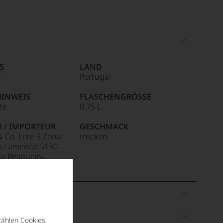
S
LAND
n
Portugal
HINWEIS
FLASCHENGRÖSSE
ite
0,75 L
R / IMPORTEUR
GESCHMACK
& Co. Lote 9 Zona
trocken
do Lameirão 5130-
da Pesqueira
S
LAND
zählen Cookies,