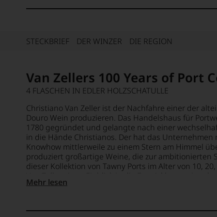
STECKBRIEF
DER WINZER
DIE REGION
Van Zellers 100 Years of Port C
4 FLASCHEN IN EDLER HOLZSCHATULLE
Christiano Van Zeller ist der Nachfahre einer der alt
Douro Wein produzieren. Das Handelshaus für Portwe
1780 gegründet und gelangte nach einer wechselhaf
in die Hände Christianos. Der hat das Unternehmen 
Knowhow mittlerweile zu einem Stern am Himmel üb
produziert großartige Weine, die zur ambitionierten 
dieser Kollektion von Tawny Ports im Alter von 10, 20
Van Zeller einen Einblick in die Entwicklung seiner 
Mehr lesen
Alter wird immer vom jüngsten Wein in der Cuvée be
ausgehen, dass hier tatsächlich Ports aus den verg
Cuvées verwendet wurden. Eine einzigartige Gelegenh
Verkostung mit Genussgarantie, die zu einem präg