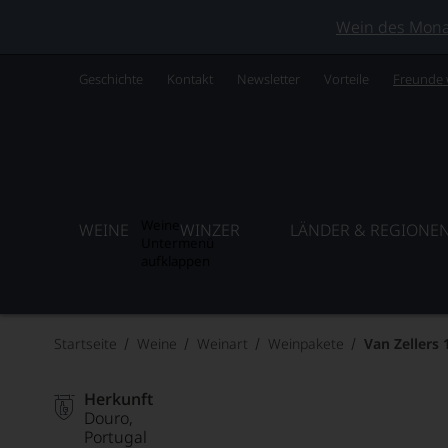
Wein des Monats
Geschichte
Kontakt
Newsletter
Vorteile
Freunde
Weine
WEINE
WINZER
LÄNDER & REGIONE
Untermenü
aufklappen
Startseite
Weine
Weinart
Weinpakete
Van Zellers 
Herkunft
Douro
Portugal