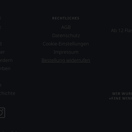
E
RECHTLICHES
t
AGB
Ab 12 Fla
Datenschutz
d
Cookie-Einstellungen
er
Impressum
ordern
Bestellung widerrufen
erben
s
e
chichte
WIR WURD
»FINE WIN