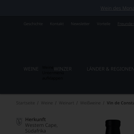
Wein des Monats
Geschichte
Kontakt
Newsletter
Vorteile
Freunde
Weine
WEINE
WINZER
LÄNDER & REGIONE
Untermenü
aufklappen
Startseite
Weine
Weinart
Weißweine
Vin de Const
Herkunft
Western Cape
Südafrika