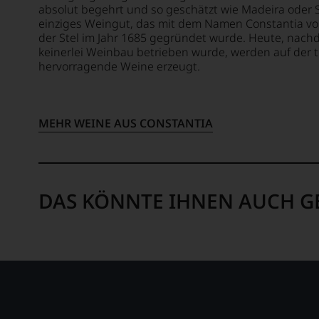
die
in
absolut begehrt und so geschätzt wie Madeira oder S
Weinwe
unser
einziges Weingut, das mit dem Namen Constantia v
denn
Ausse
der Stel im Jahr 1685 gegründet wurde. Heute, nach
er
oder
keinerlei Weinbau betrieben wurde, werden auf der t
studier
in
hervorragende Weine erzeugt.
zunäch
unser
Journa
Websh
an
um
der
MEHR WEINE AUS CONSTANTIA
zu
Univers
unters
von
auf
Wiscon
welch
Beding
hohe
DAS KÖNNTE IHNEN AUCH G
durch
Niveau
seinen
sich
Vater
unsere
wandt
Weinse
er
bewegt
sich
Das
aber
aber
vor
genüg
allen