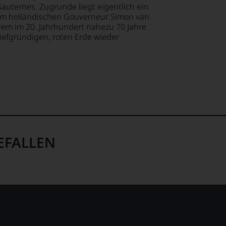
auternes. Zugrunde liegt eigentlich ein
lt,
en
om holländischen Gouverneur Simon van
ndungen
dem im 20. Jahrhundert nahezu 70 Jahre
iefgründigen, roten Erde wieder
te
st
em
lismus
op,
ität
treichen,
sin.
t
m
EFALLEN
e
lektion
.
t