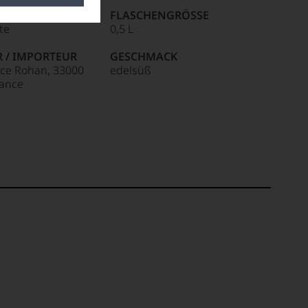
HINWEIS
FLASCHENGRÖSSE
ite
0,5 L
R / IMPORTEUR
GESCHMACK
lace Rohan, 33000
edelsüß
rance