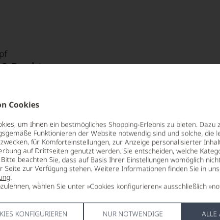
pf
00 Punkte
für den Jahrgang 2022
fahren
n Cookies
 Punkte:
pf
Suckling
ies, um Ihnen ein bestmögliches Shopping-Erlebnis zu bieten. Dazu 
00 Punkte
gsgemäße Funktionieren der Website notwendig sind und solche, die le
für den Jahrgang 2022
zwecken, für Komforteinstellungen, zur Anzeige personalisierter Inhal
pf
Punkte:
erbung auf Drittseiten genutzt werden. Sie entscheiden, welche Katego
fahren
Bitte beachten Sie, dass auf Basis Ihrer Einstellungen womöglich nich
er Seite zur Verfügung stehen. Weitere Informationen finden Sie in un
ung
.
 Punkte:
Punkte:
zulehnen, wählen Sie unter »Cookies konfigurieren« ausschließlich »no
ng
kte und
KIES KONFIGURIEREN
NUR NOTWENDIGE
ALLE
aner