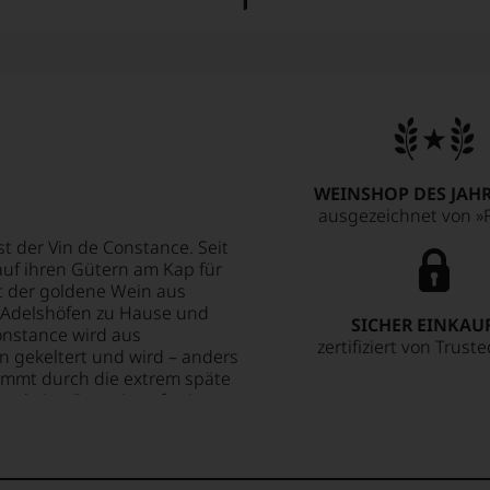
WEINSHOP DES JAHR
ausgezeichnet von »F
t der Vin de Constance. Seit
auf ihren Gütern am Kap für
t der goldene Wein aus
n Adelshöfen zu Hause und
SICHER EINKAU
onstance wird aus
zertifiziert von Trust
 gekeltert und wird – anders
kommt durch die extrem späte
ap keine Botrytis aufweisen.
oste wieder an seinem
iedrigsten Erträgen, dass der
eht. Das Ergebnis ist ein
e.