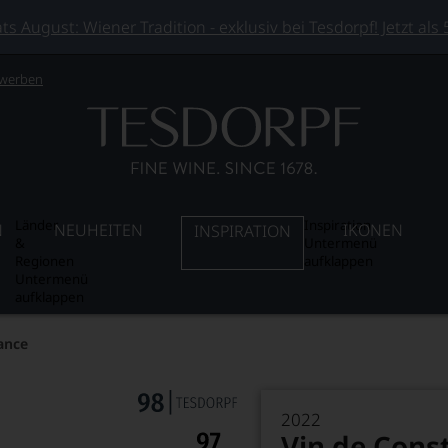
 August: Wiener Tradition - exklusiv bei Tesdorpf! Jetzt als
 werben
Länder
Inspiration
N
NEUHEITEN
IKONEN
INSPIRATION
&
Untermenü
Regionen
aufklappen
Untermenü
aufklappen
ance
2022
Vin de Cons