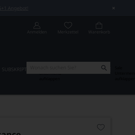
 5+1 Angebot!
Anmelden
Merkzettel
Warenkorb
Subskription
Sale
SUBSKRIPTION
WEIN-JOURNAL
SALE
Untermenü
Untermen
aufklappen
aufklappe
tance