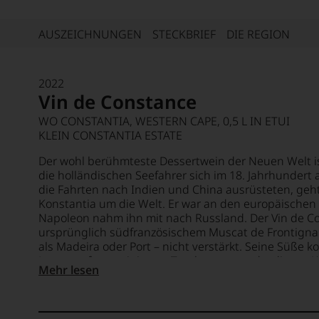
AUSZEICHNUNGEN
STECKBRIEF
DIE REGION
2022
Vin de Constance
WO CONSTANTIA, WESTERN CAPE, 0,5 L IN ETUI
KLEIN CONSTANTIA ESTATE
Der wohl berühmteste Dessertwein der Neuen Welt is
die holländischen Seefahrer sich im 18. Jahrhundert 
die Fahrten nach Indien und China ausrüsteten, geh
Konstantia um die Welt. Er war an den europäische
Napoleon nahm ihn mit nach Russland. Der Vin de C
ursprünglich südfranzösischem Muscat de Frontignan
als Madeira oder Port – nicht verstärkt. Seine Süße 
Lese von fast rosinierten Trauben zustande, die am K
Mehr lesen
Seit den 1980er Jahren wird er von der Familie de Jo
Ursprungsort produziert: Aus uralten Reben, mit so n
ökonomische Sinn bei manchen Jahrgängen infrage st
hocharomatischer Nektar, der nie besser war als heut