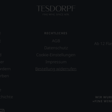
n
mend
ellt,
lt
E
RECHTLICHES
t
AGB
Ab 12 Fla
eidender
tung
Datenschutz
d
Cookie-Einstellungen
llziehbar
er
Impressum
hme
ordern
Bestellung widerrufen
erben
s
geht.
e
tional
m
chichte
WIR WURD
»FINE WIN
mierte
urnal