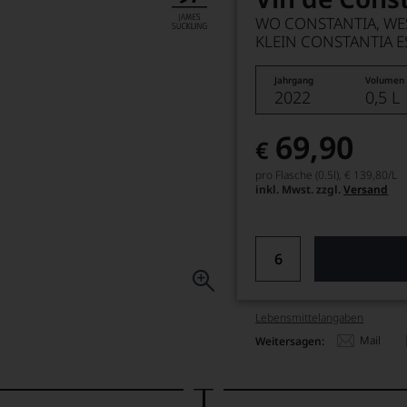
WO CONSTANTIA, WEST
KLEIN CONSTANTIA E
Jahrgang
Volumen
2022
0,5 L
69,90
€
pro Flasche (0.5l),
€ 139,80
/L
inkl. Mwst. zzgl.
Versand
Lebensmittel­angaben
Mail
Weitersagen: