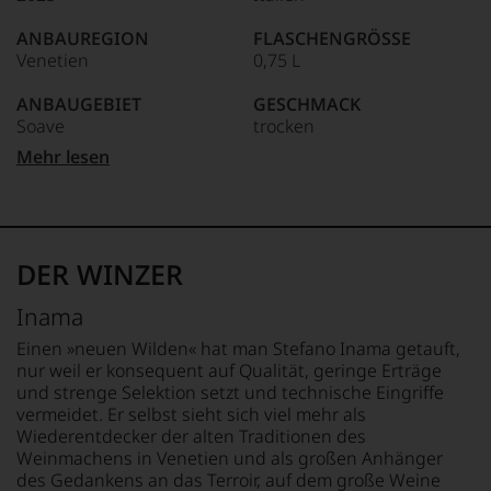
ein
anderer.
ANBAUREGION
FLASCHENGRÖSSE
Das
Venetien
0,75 L
dokumentieren
wir
ANBAUGEBIET
GESCHMACK
auch
Soave
trocken
und
gerade
Mehr lesen
mit
APPELLATION
Ø NÄHRWERTE PRO 100G
Bewertungen
Soave
BRENNWERT
und
0 kJ / 0 kcal
Medaillen
QUALITÄTSSTUFE
FETT
renommierter
Classico
0 g
DER WINZER
Weinjournalisten
davon gesättigte
oder
REBSORTEN
Fettsäuren: 0 g
Inama
Fachpublikationen
100% Garganega
KOHLENHYDRATE
in
0 g
Einen »neuen Wilden« hat man Stefano Inama getauft,
unseren
TRINKTEMPERATUR
davon Zucker: 0 g
nur weil er konsequent auf Qualität, geringe Erträge
Aussendungen
10 °C
EIWEISS
und strenge Selektion setzt und technische Eingriffe
oder
0 g
vermeidet. Er selbst sieht sich viel mehr als
in
ALKOHOLGEHALT
SALZ
Wiederentdecker der alten Traditionen des
unserem
11,5 % Vol.
0 g
Weinmachens in Venetien und als großen Anhänger
Webshop,
des Gedankens an das Terroir, auf dem große Weine
um