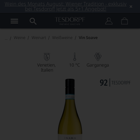
Wein des Monats August: Wiener Tradition - exklusiv
bei Tesdorpf! Jetzt als 5+1 Angebot!
Weine
Weinart
Weißweine
Vin Soave
Venetien
10 °C
Garganega
Italien