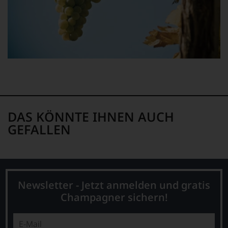
freuen
uns
sehr
Ihnen
auf
diesem
Weg
eine
weitere
Hilfe
an
die
DAS KÖNNTE IHNEN AUCH
Hand
GEFALLEN
geben
zu
können,
den
richtigen
Wein
Newsletter - Jetzt anmelden und gratis
zu
finden.
Champagner sichern!