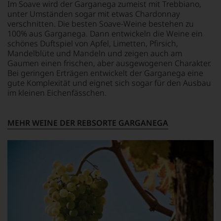
Im Soave wird der Garganega zumeist mit Trebbiano,
Sie
unter Umständen sogar mit etwas Chardonnay
finden
verschnitten. Die besten Soave-Weine bestehen zu
fortan
100% aus Garganega. Dann entwickeln die Weine ein
an
schönes Duftspiel von Apfel, Limetten, Pfirsich,
jedem
Wein
Mandelblüte und Mandeln und zeigen auch am
auch
Gaumen einen frischen, aber ausgewogenen Charakter.
unsere
Bei geringen Erträgen entwickelt der Garganega eine
Tesdorpf-
gute Komplexität und eignet sich sogar für den Ausbau
Bewertung.
im kleinen Eichenfässchen.
Wir
beurteilen
unsere
MEHR WEINE DER REBSORTE GARGANEGA
Weine
nach
dem
bekannten
und
bewährten
100-
Punkte-
System.
Wir