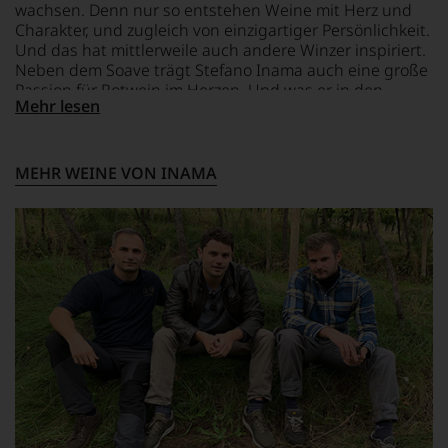
LAGERPOTENTIAL
ZUTATEN
zu
wachsen. Denn nur so entstehen Weine mit Herz und
2029
Trauben,
unterstreichen,
Charakter, und zugleich von einzigartiger Persönlichkeit.
Konservierungsstoffe
auf
Und das hat mittlerweile auch andere Winzer inspiriert.
welch
VERSCHLUSS
(SULFITE).
Neben dem Soave trägt Stefano Inama auch eine große
hohem
Drehverschluss
Passion für Rotwein im Herzen. Und was er in den
Niveau
Mehr lesen
sanften Hügeln Venetiens hervorbringt, darf man schon
sich
als Sensation bezeichnen: die Renaissance der längst
unsere
verloren geglaubte Sorte Carmenère.
Weinselektion
MEHR WEINE VON INAMA
bewegt.
Das
aber
genügt
uns
nicht
mehr.
Wir
haben
festgestellt,
dass
manch
eine
Bewertung
schwer