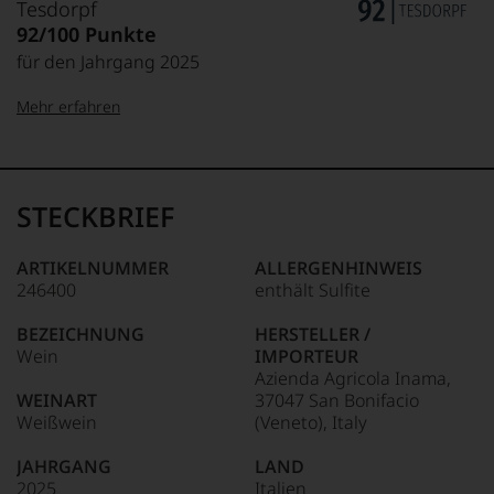
Tesdorpf
92/100 Punkte
für den Jahrgang 2025
Mehr erfahren
99–100 Punkte:
Tesdorpf
Der
Name
STECKBRIEF
Tesdorpf
95–98 Punkte:
steht
für
ARTIKELNUMMER
ALLERGENHINWEIS
»Fine
246400
enthält Sulfite
90–94 Punkte:
Wine«,
für
BEZEICHNUNG
HERSTELLER /
die
Wein
IMPORTEUR
edlen
85–89 Punkte:
Azienda Agricola Inama,
Weine
WEINART
37047 San Bonifacio
der
Weißwein
(Veneto), Italy
Welt,
wie
JAHRGANG
LAND
kaum
2025
Italien
Unter 85 Punkte: