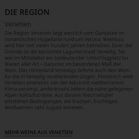
Kritiker
verlassen
DIE REGION
zu
müssen?
Venetien
Unsere
Bewertungen
Die Region Venetien liegt westlich vom Gardasee im
spiegeln
romantischen Hügelland rund um Verona. Weinbau
das
wird hier seit vielen hundert Jahren betrieben. Einer der
Ergebnis
Gründe ist die berühmte Lagunenstadt Venedig: Sie
unserer
war im Mittelalter ein bedeutender Umschlagplatz für
Expertenrunde
Waren aller Art – darunter im besonderen Maß der
wider.
Wein. Das Hinterland Venedigs lieferte auch den Wein
Bitte
für die in Venedig residierenden Dogen. Klimatisch wird
beachten
Venetien einerseits von der Adria mit mediterranem
Sie
Klima versorgt, andererseits liefern die nahe gelegenen
auch
Alpen Kaltluftströme. Aus diesem Wechselspiel
unsere
entstehen Bedingungen, die frischen, fruchtigen
untenstehenden
Weißweinen sehr zugute kommen.
Erläuterungen,
dann
wissen
Sie
dank
MEHR WEINE AUS VENETIEN
unserer