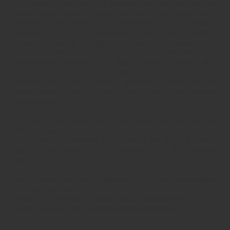
Ein eigenes Team bei Carl Tesdorpf kümmert sich um die
Bedürfnisse unserer Kunden aus der Gastronomie und
Hotellerie. Wir haben ein spannendes und attraktives
Sortiment für die absoluten Profis der Branche
zusammengestellt. Ein Highlight, auf das wir besonders stolz
sind, ist der Margaux du Château Margaux. Dieser Wein, mit
allergrößter Sorgfalt aus den eigenen Trauben des
Châteaus erzeugt, ist nun erstmalig in Deutschland und
exklusiv bei Carl Tesdorpf erhältlich. Dabei ist er
ausschließlich den Kunden aus der Gastronomie
vorbehalten.
Darüber hinaus bieten wir Ihnen Ikonen der Weinwelt wie
Bonneau du Martray, Kult-Klassiker wie Pewsey-Vale oder
F.X. Pichler, aufstrebende junge Winzer wie David & Nadia,
oder bisher unentdeckte Geheimtipps wie Roy-Jacquelin
oder Jane Eyre.
Wir freuen uns auch jederzeit auf Ihre individuellen
Anfragen zu unserem großen Sortiment.
Sollte Ihr Interesse geweckt sein, kontaktieren Sie uns
gerne jederzeit unter
gastronomie@tesdorpf.de
.