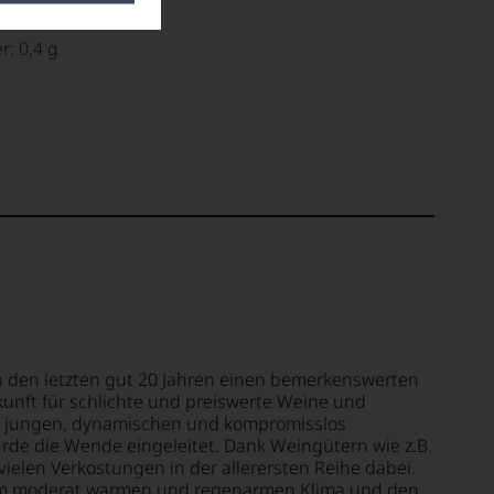
DRATE
r: 0,4 g
n den letzten gut 20 Jahren einen bemerkenswerten
erkunft für schlichte und preiswerte Weine und
er jungen, dynamischen und kompromisslos
urde die Wende eingeleitet. Dank Weingütern wie z.B.
vielen Verkostungen in der allerersten Reihe dabei.
rem moderat warmen und regenarmen Klima und den