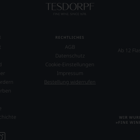
E
RECHTLICHES
t
AGB
Ab 12 Fla
Datenschutz
d
Cookie-Einstellungen
er
Impressum
ordern
Bestellung widerrufen
erben
s
e
chichte
WIR WURD
»FINE WIN