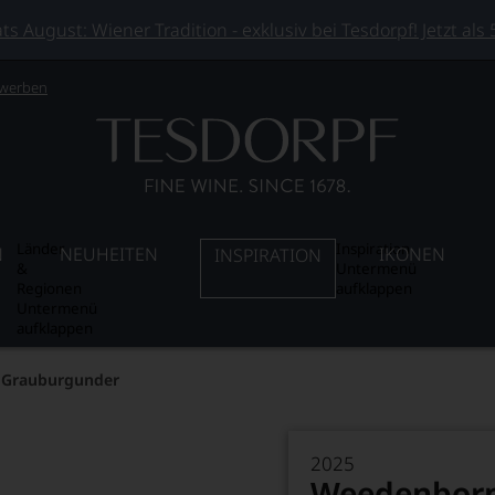
 August: Wiener Tradition - exklusiv bei Tesdorpf! Jetzt als
 werben
Länder
Inspiration
N
NEUHEITEN
IKONEN
INSPIRATION
&
Untermenü
Regionen
aufklappen
Untermenü
aufklappen
 Grauburgunder
2025
Weedenborn