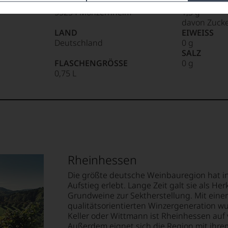
Weingut Weedenborn, D -
KOHLENHY
55234 Monzernheim
1,3 g
davon Zucke
LAND
EIWEISS
Deutschland
0 g
SALZ
FLASCHENGRÖSSE
0 g
0,75 L
Rheinhessen
Die größte deutsche Weinbauregion hat i
Aufstieg erlebt. Lange Zeit galt sie als H
Grundweine zur Sektherstellung. Mit ein
qualitätsorientierten Winzergeneration w
Keller oder Wittmann ist Rheinhessen auf 
Außerdem eignet sich die Region mit ih