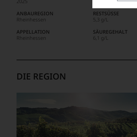
2025
12 % Vol.
ANBAUREGION
RESTSÜSSE
Rheinhessen
5,3 g/L
APPELLATION
SÄUREGEHALT
Rheinhessen
6,1 g/L
DIE REGION