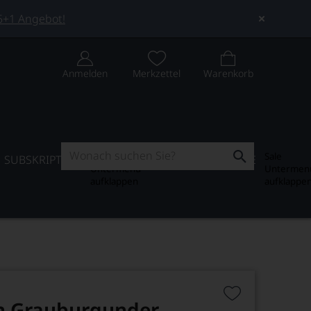
 5+1 Angebot!
Anmelden
Merkzettel
Warenkorb
Subskription
Sale
SUBSKRIPTION
WEIN-JOURNAL
SALE
Untermenü
Untermen
aufklappen
aufklappe
 Grauburgunder