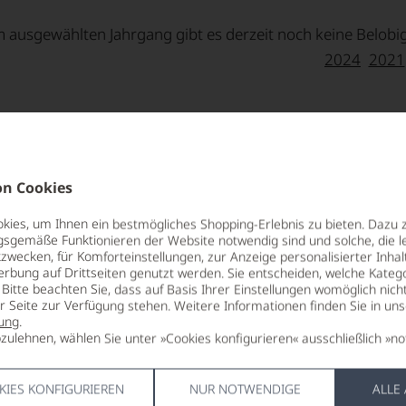
 ausgewählten Jahrgang gibt es derzeit noch keine Belob
2024
2021
n Cookies
ies, um Ihnen ein bestmögliches Shopping-Erlebnis zu bieten. Dazu 
LAGERPOTENTIAL
GESCHMAC
gsgemäße Funktionieren der Website notwendig sind und solche, die le
2028
trocken
zwecken, für Komforteinstellungen, zur Anzeige personalisierter Inhal
erbung auf Drittseiten genutzt werden. Sie entscheiden, welche Katego
VERSCHLUSS
Ø NÄHRWER
Bitte beachten Sie, dass auf Basis Ihrer Einstellungen womöglich nich
der
Drehverschluss
BRENNWER
er Seite zur Verfügung stehen. Weitere Informationen finden Sie in un
310 kJ / 74 k
ung
.
R
ALLERGENHINWEIS
FETT
zulehnen, wählen Sie unter »Cookies konfigurieren« ausschließlich »no
enthält Sulfite
0 g
davon gesät
KIES KONFIGURIEREN
NUR NOTWENDIGE
ALLE
HERSTELLER / IMPORTEUR
g