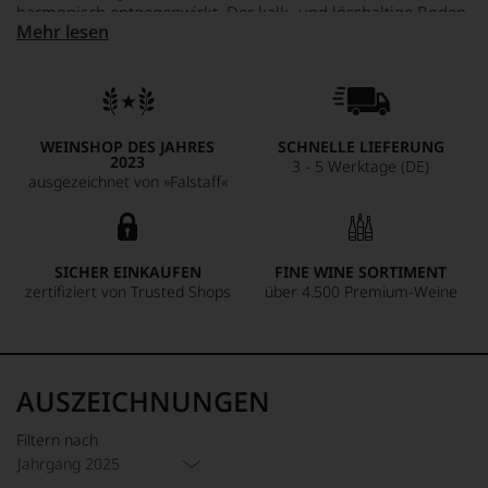
harmonisch entgegenwirkt. Der kalk- und lösshaltige Boden
Mehr lesen
prägt seine mineralische Struktur und sorgt für eine
beeindruckende Tiefe. Ein Wein von strahlender Frische und
ausbalancierter Intensität.
WEINSHOP DES JAHRES
SCHNELLE LIEFERUNG
2023
3 - 5 Werktage (DE)
ausgezeichnet von »Falstaff«
SICHER EINKAUFEN
FINE WINE SORTIMENT
zertifiziert von Trusted Shops
über 4.500 Premium-Weine
AUSZEICHNUNGEN
Filtern nach
Jahrgang 2025