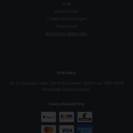
aber
AGB
Sie
Datenschutz
finden
Cookie-Einstellungen
fortan
Impressum
an
jedem
Bestellung widerrufen
Wein
auch
unsere
Tesdorpf-
Bewertung.
Wir
beurteilen
VERSAND
unsere
Weine
Ab 12 Flaschen oder 250 € Warenwert liefern wir FREI HAUS
nach
(innerhalb Deutschlands).
dem
bekannten
ZAHLUNGSARTEN
und
bewährten
100-
Punkte-
System.