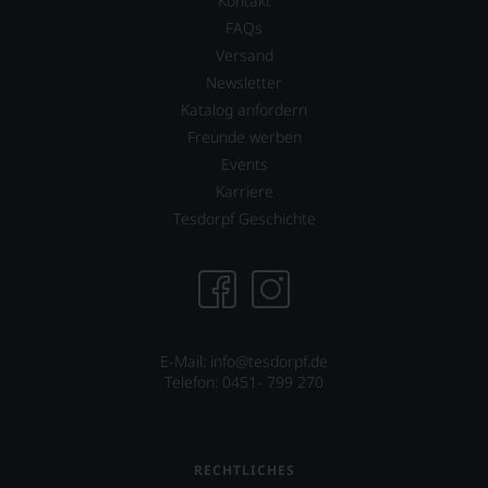
Kontakt
unserer
FAQs
Bewertungen
Versand
stets,
was
Newsletter
für
Katalog anfordern
einen
Freunde werben
Wein
Sie
Events
hier
Karriere
genießen
Tesdorpf Geschichte
können.
Natürlich
müssen
Sie
in
Zukunft
auf
E-Mail: info@tesdorpf.de
R.
Telefon: 0451- 799 270
Parker
&
Co,
nicht
RECHTLICHES
verzichten,