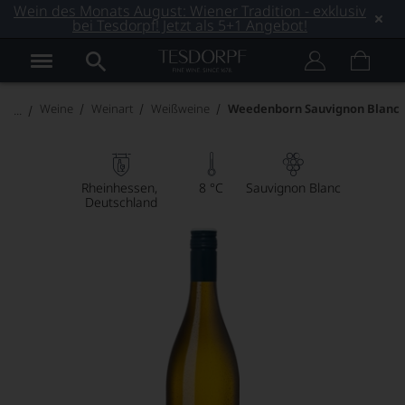
Wein des Monats August: Wiener Tradition - exklusiv
bei Tesdorpf! Jetzt als 5+1 Angebot!
Weine
Weinart
Weißweine
Weedenborn Sauvignon Blanc
Rheinhessen
8 °C
Sauvignon Blanc
Deutschland