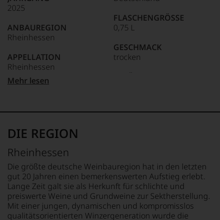
kaum
2025
Unter 85 Punkte:
ein
FLASCHENGRÖSSE
anderer.
ANBAUREGION
0,75 L
Das
Rheinhessen
dokumentieren
GESCHMACK
wir
APPELLATION
trocken
auch
Rheinhessen
und
gerade
Ø NÄHRWERTE PRO 100G
Mehr lesen
mit
QUALITÄTSSTUFE
BRENNWERT
Bewertungen
Qba
301 kJ / 71 kcal
und
FETT
Medaillen
REBSORTEN
0 g
renommierter
100% Sauvignon Blanc
davon gesättigte
DIE REGION
Weinjournalisten
Fettsäuren: 0 g
oder
TRINKTEMPERATUR
KOHLENHYDRATE
Rheinhessen
Fachpublikationen
8 °C
1,3 g
in
davon Zucker: 0,4 g
Die größte deutsche Weinbauregion hat in den letzten
unseren
ALKOHOLGEHALT
EIWEISS
gut 20 Jahren einen bemerkenswerten Aufstieg erlebt.
Aussendungen
12 % Vol.
0 g
Lange Zeit galt sie als Herkunft für schlichte und
oder
SALZ
preiswerte Weine und Grundweine zur Sektherstellung.
in
RESTSÜSSE
0 g
Mit einer jungen, dynamischen und kompromisslos
unserem
4,1 g/L
qualitätsorientierten Winzergeneration wurde die
Webshop,