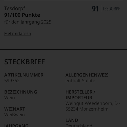
Tesdorpf
91/100 Punkte
für den Jahrgang 2025
Mehr erfahren
99–100 Punkte:
Tesdorpf
Der
Name
STECKBRIEF
Tesdorpf
95–98 Punkte:
steht
für
ARTIKELNUMMER
ALLERGENHINWEIS
»Fine
599762
enthält Sulfite
90–94 Punkte:
Wine«,
für
BEZEICHNUNG
HERSTELLER /
die
Wein
IMPORTEUR
edlen
85–89 Punkte:
Weingut Weedenborn, D -
Weine
WEINART
55234 Monzernheim
der
Weißwein
Welt,
LAND
wie
JAHRGANG
Deutschland