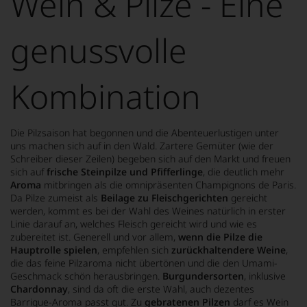
Wein & Pilze - Eine
von
KI
verändert.
genussvolle
Kombination
Die Pilzsaison hat begonnen und die Abenteuerlustigen unter
uns machen sich auf in den Wald. Zartere Gemüter (wie der
Schreiber dieser Zeilen) begeben sich auf den Markt und freuen
sich auf
frische Steinpilze und Pfifferlinge
, die deutlich mehr
Aroma
mitbringen als die omnipräsenten Champignons de Paris.
Da Pilze zumeist als
Beilage zu Fleischgerichten
gereicht
werden, kommt es bei der Wahl des Weines natürlich in erster
Linie darauf an, welches Fleisch gereicht wird und wie es
zubereitet ist. Generell und vor allem,
wenn die Pilze die
Hauptrolle spielen
, empfehlen sich
zurückhaltendere Weine
,
die das feine Pilzaroma nicht übertönen und die den Umami-
Geschmack schön herausbringen.
Burgundersorten
, inklusive
Chardonnay
, sind da oft die erste Wahl, auch dezentes
Barrique-Aroma passt gut. Zu
gebratenen Pilzen
darf es Wein