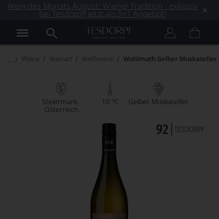
Wein des Monats August: Wiener Tradition - exklusiv
bei Tesdorpf! Jetzt als 5+1 Angebot!
Weine
Weinart
Weißweine
Wohlmuth Gelber Muskateller
Steiermark
10 °C
Gelber Muskateller
Österreich