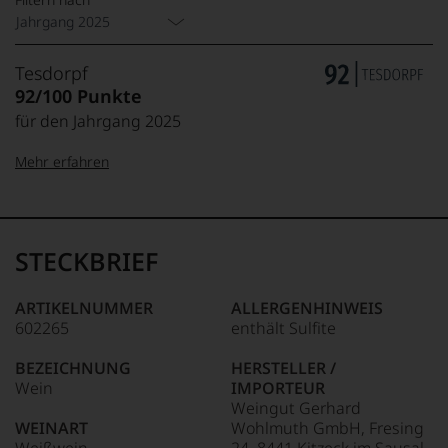
Jahrgang 2025
Tesdorpf
92/100 Punkte
für den Jahrgang 2025
Mehr erfahren
99–100 Punkte:
Tesdorpf
Der
Name
STECKBRIEF
Tesdorpf
95–98 Punkte:
steht
für
ARTIKELNUMMER
ALLERGENHINWEIS
»Fine
602265
enthält Sulfite
90–94 Punkte:
Wine«,
für
BEZEICHNUNG
HERSTELLER /
die
Wein
IMPORTEUR
edlen
85–89 Punkte:
Weingut Gerhard
Weine
WEINART
Wohlmuth GmbH, Fresing
der