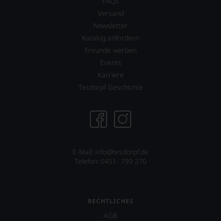
wissen
FAQs
Sie
Versand
dank
Newsletter
unserer
Katalog anfordern
Bewertungen
stets,
Freunde werben
was
Events
für
Karriere
einen
Wein
Tesdorpf Geschichte
Sie
hier
genießen
können.
Natürlich
müssen
E-Mail: info@tesdorpf.de
Sie
Telefon: 0451- 799 270
in
Zukunft
auf
R.
RECHTLICHES
Parker
&
AGB