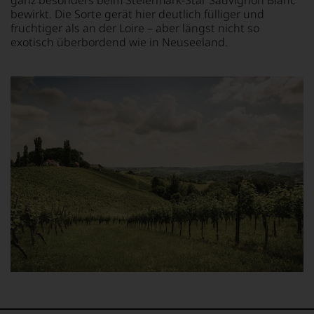
Wir,
bewirkt. Die Sorte gerät hier deutlich fülliger und
das
fruchtiger als an der Loire – aber längst nicht so
Experten-
exotisch überbordend wie in Neuseeland.
und
Verkostungsteam
des
Hauses
Tesdorpf,
diskutieren
leidenschaftlich,
aber
konstruktiv
jeden
Wein
im
Hinblick
auf
Herkunft,
Stilistik,
Rebsortentypizität
und
Charakteristik.
Und