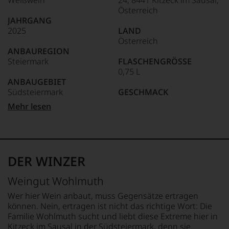
Weißwein
24, 8441 Kitzeck im Sausal,
Welt,
Österreich
wie
JAHRGANG
kaum
2025
LAND
Unter 85 Punkte:
ein
Österreich
anderer.
ANBAUREGION
Das
Steiermark
FLASCHENGRÖSSE
dokumentieren
0,75 L
wir
ANBAUGEBIET
auch
Südsteiermark
GESCHMACK
und
gerade
trocken
Mehr lesen
mit
APPELLATION
Bewertungen
Südsteiermark
Ø NÄHRWERTE PRO 100G
und
BRENNWERT
Medaillen
QUALITÄTSSTUFE
301 kJ / 71 kcal
renommierter
Qualitätswein
FETT
DER WINZER
Weinjournalisten
0 g
oder
REBSORTEN
davon gesättigte
Weingut Wohlmuth
Fachpublikationen
100% Gelber Muskateller
Fettsäuren: 0 g
in
KOHLENHYDRATE
Wer hier Wein anbaut, muss Gegensätze ertragen
unseren
TRINKTEMPERATUR
1 g
können. Nein, ertragen ist nicht das richtige Wort: Die
Aussendungen
10 °C
davon Zucker: 0,2 g
Familie Wohlmuth sucht und liebt diese Extreme hier in
oder
EIWEISS
Kitzeck im Sausal in der Südsteiermark, denn sie
in