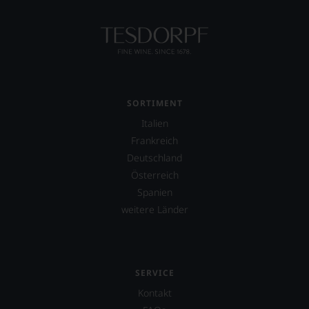
auf
Einschätzungen
einzelner
Kritiker
verlassen
zu
müssen?
Unsere
SORTIMENT
Bewertungen
Italien
spiegeln
das
Frankreich
Ergebnis
Deutschland
unserer
Österreich
Expertenrunde
wider.
Spanien
Bitte
weitere Länder
beachten
Sie
auch
unsere
untenstehenden
SERVICE
Erläuterungen,
Kontakt
dann