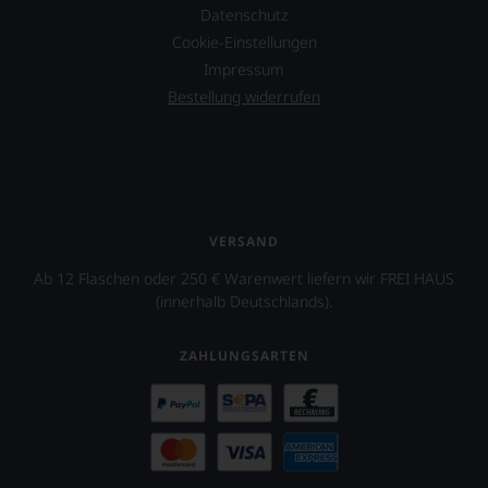
Co,
Datenschutz
nicht
verzichten,
Cookie-Einstellungen
aber
Impressum
Sie
Bestellung widerrufen
finden
fortan
an
jedem
Wein
auch
unsere
VERSAND
Tesdorpf-
Bewertung.
Ab 12 Flaschen oder 250 € Warenwert liefern wir FREI HAUS
Wir
(innerhalb Deutschlands).
beurteilen
unsere
Weine
ZAHLUNGSARTEN
nach
dem
bekannten
und
bewährten
100-