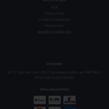
RECHTLICHES
wie
AGB
vor
äußerst
Datenschutz
bedeutenden
Cookie-Einstellungen
Publikation.
Impressum
Bestellung widerrufen
VERSAND
Ab 12 Flaschen oder 250 € Warenwert liefern wir FREI HAUS
(innerhalb Deutschlands).
ZAHLUNGSARTEN