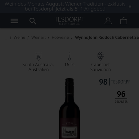
Wein des Monats August: Wiener Tradition - exklusiv
bei Tesdorpf! Jetzt als 5+1 Angebot!
Weine
Weinart
Rotweine
Wynns John Riddoch Cabernet S
South Australia
16 °C
Cabernet
Australien
Sauvignon