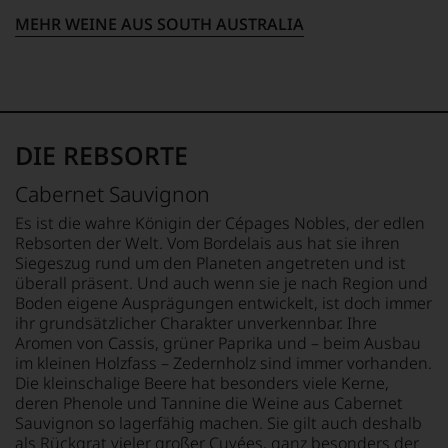
den
Der
ergeben
Decanter,
große
sich
MEHR WEINE AUS SOUTH AUSTRALIA
leider
Durchbruch
fundierte
verstarb
gelang
Bewertungen
er
Parker
jedes
unlängst.
als
einzelnen
Auch
er
Weines.
die
den
Warum
DIE REBSORTE
große
Bordeaux-
also
Dame
Jahrgang
sollen
Cabernet Sauvignon
der
1982,
Sie
britischen
von
als
Es ist die wahre Königin der Cépages Nobles, der edlen
Weinkritik
Kritikern
Kunde
Rebsorten der Welt. Vom Bordelais aus hat sie ihren
Jancis
wegen
des
Siegeszug rund um den Planeten angetreten und ist
Robinson
des
Hauses
überall präsent. Und auch wenn sie je nach Region und
zählt
warmen
nicht
Boden eigene Ausprägungen entwickelt, ist doch immer
zu
Witterungsverlaufs
davon
ihr grundsätzlicher Charakter unverkennbar. Ihre
den
eher
profitieren,
Aromen von Cassis, grüner Paprika und – beim Ausbau
regelmäßigen
skeptisch
statt
Autorinnen.
im kleinen Holzfass – Zedernholz sind immer vorhanden.
beurteilt,
an
Die kleinschalige Beere hat besonders viele Kerne,
als
Stelle
Anders
erster
deren Phenole und Tannine die Weine aus Cabernet
sich
als
mit
nur
Sauvignon so lagerfähig machen. Sie gilt auch deshalb
etwa
einem
auf
als Rückgrat vieler großer Cuvées, ganz besonders der