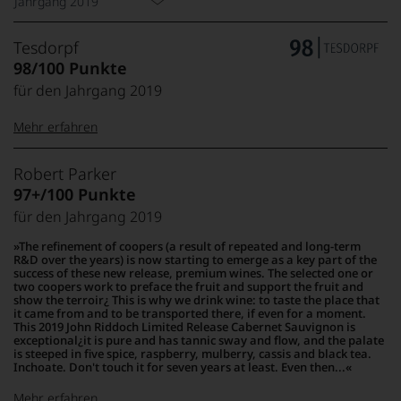
Jahrgang 2019
Tesdorpf
98/100 Punkte
für den Jahrgang 2019
Mehr erfahren
99–100 Punkte:
Tesdorpf
Robert Parker
Der
97+/100 Punkte
Name
für den Jahrgang 2019
Tesdorpf
95–98 Punkte:
steht
The refinement of coopers (a result of repeated and long-term
für
R&D over the years) is now starting to emerge as a key part of the
»Fine
success of these new release, premium wines. The selected one or
90–94 Punkte:
two coopers work to preface the fruit and support the fruit and
Wine«,
show the terroir¿ This is why we drink wine: to taste the place that
für
it came from and to be transported there, if even for a moment.
die
This 2019 John Riddoch Limited Release Cabernet Sauvignon is
edlen
exceptional¿it is pure and has tannic sway and flow, and the palate
85–89 Punkte:
is steeped in five spice, raspberry, mulberry, cassis and black tea.
Weine
Inchoate. Don't touch it for seven years at least. Even then...
der
Welt,
Mehr erfahren