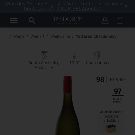
Wein des Monats August: Wiener Tradition - exklusiv
bei Tesdorpf! Jetzt als 5+1 Angebot!
Weine
Weinart
Weißweine
Yattarna Chardonnay
South Australia
10 °C
Chardonnay
Australien
Auch in einer
Holzkiste
erhältlich