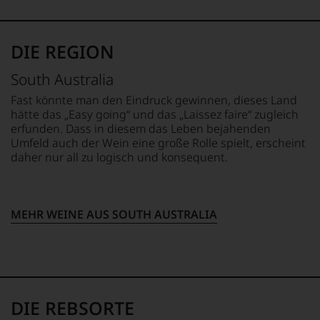
Zu
Experten-
seine
Beginn
und
Erfindung
der
Verkostungsteam
des
80er
des
DIE REGION
100
Jahre
Hauses
Punkte-
führten
Tesdorpf,
Systems
South Australia
ihn
diskutieren
für
erste
leidenschaftlich,
Fast könnte man den Eindruck gewinnen, dieses Land
Weinbewertungen,
Reisen
aber
hätte das „Easy going“ und das „Laissez faire“ zugleich
das
nach
konstruktiv
erfunden. Dass in diesem das Leben bejahenden
sich
Europa,
jeden
Umfeld auch der Wein eine große Rolle spielt, erscheint
rasch
wo
Wein
daher nur all zu logisch und konsequent.
neben
er
im
dem
seine
Hinblick
bis
große
auf
dahin
Liebe
Herkunft,
üblichen
MEHR WEINE AUS SOUTH AUSTRALIA
zu
Stilistik,
20
den
Rebsortentypizität
Punkte-
Top-
und
System
Weinen
Charakteristik.
etablierte.
aus
Und
Der
Bordeaux
daraus
große
und
ergeben
DIE REBSORTE
Durchbruch
Italien
sich