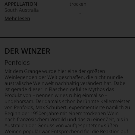
2012
um
APPELLATION
trocken
an
zunehmend
zu
South Australia
der
zurückgezogen
unterstreichen,
Universität
Ø NÄHRWERTE PRO 100G
hat.
Mehr lesen
auf
von
REBSORTEN
BRENNWERT
Er
welch
Wisconsin.
100% Chardonnay
0 kJ / 0 kcal
hat
hohem
Bedingt
FETT
mit
Niveau
durch
TRINKTEMPERATUR
0 g
Kreativität
sich
seinen
10 °C
davon gesättigte
und
unsere
DER WINZER
Vater
Fettsäuren: 0 g
Innovationsgeist
Weinselektion
wandte
ALKOHOLGEHALT
KOHLENHYDRATE
Weinjournalismus
bewegt.
Penfolds
er
und
12,5 % Vol.
0 g
Das
sich
Weinbewertung
davon Zucker: 0 g
aber
Mit dem Grange wurde hier eine der größten
aber
revolutioniert.
LAGERPOTENTIAL
EIWEISS
genügt
Weinlegenden der Welt geschaffen, die nicht nur die
vor
uns
2040
0 g
australische Weinwelt nachhaltig verändert hat. Dabei
Der
allen
nicht
SALZ
ist gerade dieser in Flaschen gefüllte Mythos das
studierte
Dingen
mehr.
VERSCHLUSS
0 g
Produkt von – nennen wir es ruhig einmal so –
Rechtsanwalt
nach
Wir
Drehverschluss
ungehorsam. Der damals schon berühmte Kellermeister
verstand
1978
haben
sich
von Penfolds, Max Schubert, experimentierte nämlich zu
zunehmend
festgestellt,
ALLERGENHINWEIS
als
der
Beginn der 1950er-Jahre mit einem trockenen Wein
dass
enthält Sulfite
Sprachrohr
Weinwelt
nach französischem Vorbild und das zu einer Zeit, als in
manch
des
zu.
Australien der Genuss von »aufgespriteten« süßen
eine
Verbrauchers
Ein
Weinen populär war. Entsprechend fiel die Reaktion auf
Bewertung