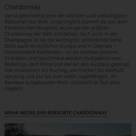
gelang
entdeckte.
fundierte
Chardonnay
Parker
Ab
Bewertungen
als
1985
Sie ist gleichzeitig eine der edelsten und vielseitigsten
jedes
er
leitete
einzelnen
Rebsorten der Welt. Ursprünglich stammt sie aus dem
den
er
Weines.
französischen Burgund, wo einige der größten
Bordeaux-
das
Warum
Chardonnay der Welt entstehen, doch auch in der
Jahrgang
Europa-
also
Champagne ist sie die wichtigste, stilbildende Sorte.
1982,
Büro
sollen
Doch auch im restlichen Europa und in Übersee –
von
des
Sie
insbesondere Kalifornien – ist sie überaus präsent.
Kritikern
Wine
als
Charakter und Geschmack werden maßgeblich vom
wegen
Spectators.
Kunde
Bodentyp, dem Klima und der Art des Ausbaus geprägt.
des
Seinen
des
Von mineralisch bis fruchtig, von trocken bis edelsüß,
warmen
Schwerpunkt
Hauses
von jung und pur bis zum vollen, lagerfähigen, im
Witterungsverlaufs
bildeten
nicht
Barrique ausgebauten Wein: stilistisch ist fast alles
eher
die
davon
möglich.
skeptisch
Weine
profitieren,
beurteilt,
aus
statt
als
Bordeaux
an
erster
und
Stelle
mit
MEHR WEINE DER REBSORTE CHARDONNAY
Italien,
sich
einem
er
nur
»outstanding«
schrieb
auf
bewertete
aber
Einschätzungen
und