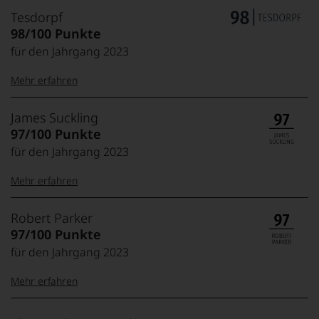
Tesdorpf
98/100 Punkte
für den Jahrgang 2023
Mehr erfahren
99–100 Punkte:
Tesdorpf
James Suckling
Der
97/100 Punkte
Name
für den Jahrgang 2023
Tesdorpf
95–98 Punkte:
steht
Mehr erfahren
für
»Fine
90–94 Punkte:
Wine«,
100-95 Punkte:
James
Robert Parker
für
Suckling
97/100 Punkte
die
Der
edlen
für den Jahrgang 2023
85–89 Punkte:
Amerikaner
90 Punkte und
Weine
James
mehr:
der
Mehr erfahren
Suckling,
Welt,
Jahrgang
wie
Unter 88
1958,
100-96 Punkte:
Robert
kaum