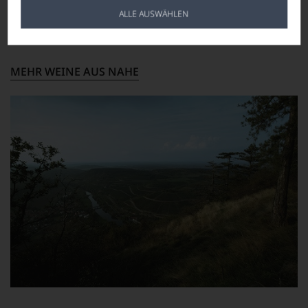
Mineralien der Böden, dadurch können wahre Schätze
hohem
geborgen werden. Mithilfe der verschiedenen
ALLE AUSWÄHLEN
Niveau
Mehr lesen
Bodenarten innerhalb des Weingebietes, können
sich
unterschiedlichste Geschmacksnuancen innerhalb
unsere
einer Rebsorte gewonnen werden.
Weinselektion
MEHR WEINE AUS NAHE
bewegt.
Das
aber
genügt
uns
nicht
mehr.
Wir
haben
festgestellt,
dass
manch
eine
Bewertung
schwer
nachvollziehbar
ist
oder