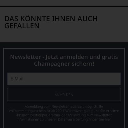
am
Wein
vorbeigeht.
DAS KÖNNTE IHNEN AUCH
Aus
diesem
GEFALLEN
Grund
haben
wir
beschlossen:
WIR
Newsletter - Jetzt anmelden und gratis
WERDEN
Champagner sichern!
UNSERE
WEINE
AUCH
SELBST
BEWERTEN.
Wir,
ANMELDEN
das
Experten-
Abmeldung vom Newsletter jederzeit möglich. Ihr
und
Willkommensgutschein ist ab 200 € Warenwert gültig und Sie erhalten
ihn nach bestätigter, erstmaliger Anmeldung zum Newsletter.
Verkostungsteam
Informationen zu unserer Datenverarbeitung finden Sie
hier
.
des
Hauses