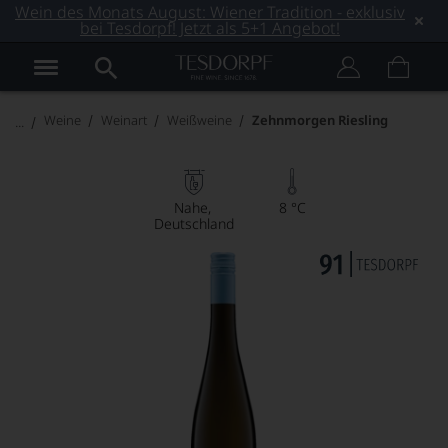
Wein des Monats August: Wiener Tradition - exklusiv
bei Tesdorpf! Jetzt als 5+1 Angebot!
Weine
Weinart
Weißweine
Zehnmorgen Riesling
Nahe
8 °C
Deutschland