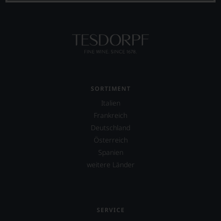
Tesdorpf,
diskutieren
leidenschaftlich,
aber
konstruktiv
jeden
Wein
im
Hinblick
SORTIMENT
auf
Herkunft,
Italien
Stilistik,
Frankreich
Rebsortentypizität
Deutschland
und
Charakteristik.
Österreich
Und
Spanien
daraus
weitere Länder
ergeben
sich
fundierte
Bewertungen
jedes
SERVICE
einzelnen