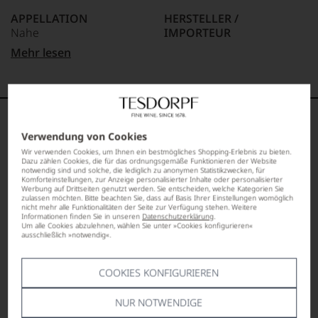
wir
APPELLATION
HERSTELLER /
auch
Nahe
IMPORTEUR
und
gerade
Weingut In den 10
Mehr lesen
mit
REBSORTEN
Morgen, -55559
Bewertungen
Riesling
Bretzenheim
und
Medaillen
BIO KENNZEICHNUNG
LAND
renommierter
HÄNDLER
Deutschland
DIE REGION
Weinjournalisten
DE-ÖKO-006
Verwendung von Cookies
oder
FLASCHENGRÖSSE
Nahe
Wir verwenden Cookies, um Ihnen ein bestmögliches Shopping-Erlebnis zu bieten.
Fachpublikationen
BIO KENNZEICHNUNG
0,75 L
Dazu zählen Cookies, die für das ordnungsgemäße Funktionieren der Website
in
notwendig sind und solche, die lediglich zu anonymen Statistikzwecken, für
PRODUKT
Auch wenn die Region klein und nicht so prominent wie
unseren
Komforteinstellungen, zur Anzeige personalisierter Inhalte oder personalisierter
DE-ÖKO-006
GESCHMACK
die Nachbarn Rheingau und Rheinhessen ist: Im Tal der
Werbung auf Drittseiten genutzt werden. Sie entscheiden, welche Kategorien Sie
Aussendungen
zulassen möchten. Bitte beachten Sie, dass auf Basis Ihrer Einstellungen womöglich
trocken
Nahe und ihrer Nebenflüsse entstehen einige der
oder
nicht mehr alle Funktionalitäten der Seite zur Verfügung stehen. Weitere
Informationen finden Sie in unseren
Datenschutzerklärung
.
feinsten Weine deutscher Provenienz. Die Spitzenwinzer
in
Um alle Cookies abzulehnen, wählen Sie unter »Cookies konfigurieren«
konzentrieren sich vor allem auf terroirbetonte
unserem
ausschließlich »notwendig«.
Rieslinge. Diese zählen ohne Frage zu den besten der
Webshop,
Welt. Im Kühlen Klima des Flusses entstehen leichte,
um
COOKIES KONFIGURIEREN
zu
frische Weine, die auch und gerade trocken ausgebaut
unterstreichen,
großes Lagerpotenzial bieten. Eine Besonderheit dieser
auf
NUR NOTWENDIGE
Weinanbau-Region ist vor allem der hohe Anteil von
welch