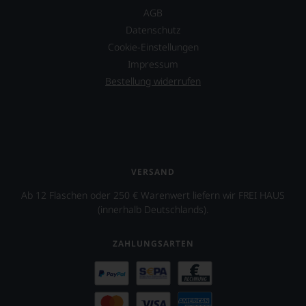
Unsere
AGB
Bewertungen
Datenschutz
spiegeln
das
Cookie-Einstellungen
Ergebnis
Impressum
unserer
Bestellung widerrufen
Expertenrunde
wider.
Bitte
beachten
Sie
auch
unsere
VERSAND
untenstehenden
Erläuterungen,
Ab 12 Flaschen oder 250 € Warenwert liefern wir FREI HAUS
dann
(innerhalb Deutschlands).
wissen
Sie
dank
ZAHLUNGSARTEN
unserer
Bewertungen
stets,
was