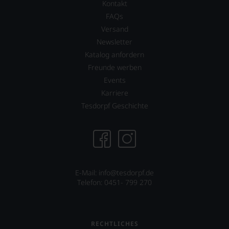
Weines.
Kontakt
Warum
FAQs
also
Versand
sollen
Sie
Newsletter
als
Katalog anfordern
Kunde
Freunde werben
des
Hauses
Events
nicht
Karriere
davon
Tesdorpf Geschichte
profitieren,
statt
an
Stelle
sich
nur
auf
E-Mail: info@tesdorpf.de
Einschätzungen
Telefon: 0451- 799 270
einzelner
Kritiker
verlassen
zu
RECHTLICHES
müssen?