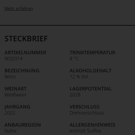
Mehr erfahren
99–100 Punkte:
Tesdorpf
Der
Name
STECKBRIEF
Tesdorpf
95–98 Punkte:
steht
für
ARTIKELNUMMER
TRINKTEMPERATUR
»Fine
W20314
8 °C
90–94 Punkte:
Wine«,
für
BEZEICHNUNG
ALKOHOLGEHALT
die
Wein
12 % Vol.
edlen
85–89 Punkte:
Weine
WEINART
LAGERPOTENTIAL
der
Weißwein
2028
Welt,
wie
JAHRGANG
VERSCHLUSS
kaum
2022
Drehverschluss
Unter 85 Punkte:
ein
anderer.
ANBAUREGION
ALLERGENHINWEIS
Das
Nahe
enthält Sulfite
dokumentieren