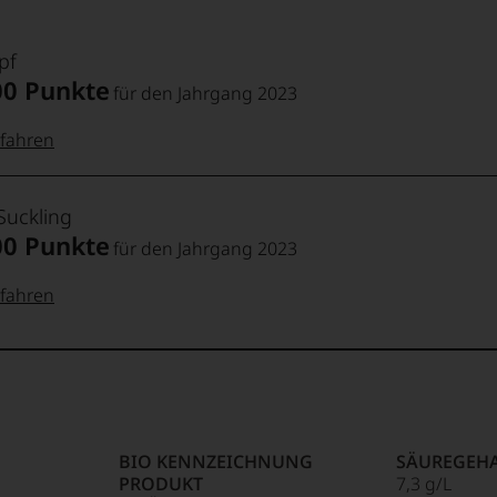
pf
00 Punkte
für den Jahrgang 2023
fahren
 Punkte:
pf
Suckling
00 Punkte
für den Jahrgang 2023
pf
Punkte:
fahren
 Punkte:
Punkte:
ng
kte und
aner
Punkte:
BIO KENNZEICHNUNG
SÄUREGEH
g,
PRODUKT
7,3 g/L