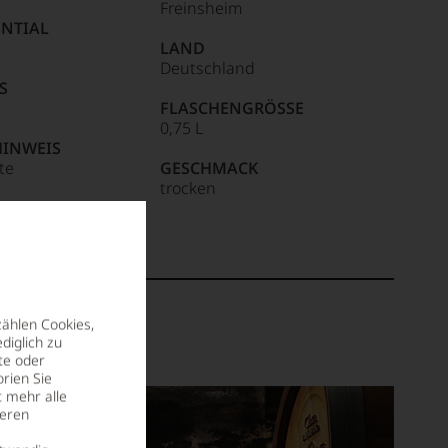
Freinsheim
NTIAL
LAND
Deutschland
S
FLASCHENGRÖSSE
0,75 L
HINWEIS
ite
GESCHMACK
trocken
zählen Cookies,
diglich zu
te oder
rien Sie
t mehr alle
seren