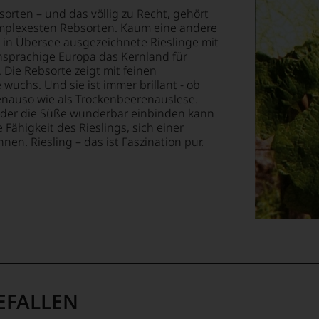
EN
sorten – und das völlig zu Recht, gehört
E
omplexesten Rebsorten. Kaum eine andere
menarbeit
 in Übersee ausgezeichnete Rieslinge mit
chsprachige Europa das Kernland für
T
 Die Rebsorte zeigt mit feinen
TEN.
wuchs. Und sie ist immer brillant - ob
enauso wie als Trockenbeerenauslese.
rn.
, der die Süße wunderbar einbinden kann
Fähigkeit des Rieslings, sich einer
en-
n. Riesling – das ist Faszination pur.
tungsteam
s
n
pf,
eren
chaftlich,
ktiv
,
EFALLEN