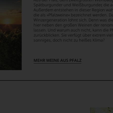
Spätburgunder und Weißburgunder, die au
mend
Außerdem entstehen in dieser Region wahr
ellt,
die als »Pfalzweine« bezeichnet werden. 
lt
Winzergeneration lohnt sich. Denn was die
hier neben den großen Weinen der renom
lassen. Und warum auch nicht, kann die Pf
eidender
tung
zurückblicken. Sie verfügt über extrem vie
sonniges, doch nicht zu heißes Klima?
llziehbar
hme
MEHR WEINE AUS PFALZ
geht.
tional
m
mierte
urnal
ossen:
tor«