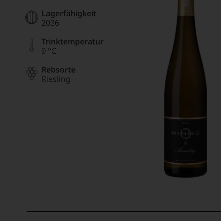
Lagerfähigkeit
2036
Trinktemperatur
9 °C
Rebsorte
Riesling