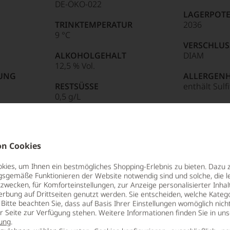
ng
88
DE-ÖKO-022
e:
LAGERPOTE
TRINKTEMPERATUR
2036
9 °C
85 Punkte:
r.
VERSCHLUS
ALKOHOLGEHALT
DIAM
tendsten
12,5 % Vol.
entieren
NUNG
ALLERGEN
sreichsten
RESTSÜSSE
enthält Sulf
0,5 g/L
itikern
e
tungen
n Cookies
len
ierter
ies, um Ihnen ein bestmögliches Shopping-Erlebnis zu bieten. Dazu 
urnalisten
gsgemäße Funktionieren der Website notwendig sind und solche, die le
ge
zwecken, für Komforteinstellungen, zur Anzeige personalisierter Inhal
erbung auf Drittseiten genutzt werden. Sie entscheiden, welche Katego
blikationen
Bitte beachten Sie, dass auf Basis Ihrer Einstellungen womöglich nich
er Seite zur Verfügung stehen. Weitere Informationen finden Sie in un
lt,
en
 eigenen Jahrgang im Jahr 2001 über die
ung
.
ndungen
s etabliertes Mitglied in der Riege der