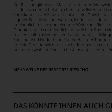
1981,
WERD
Der Riesling gilt als die Majestät unter den Weißwein
die
UNSER
sie doch zu den nobelsten, charaktervollsten und k
Zusam
WEINE
Sorte kann so viel Ausdruck entwickeln. Obwohl auch
sollte
AUCH
eigener Stilistik erzeugt werden, ist doch das deuts
fast
SELBS
unglaublich frische und elegante Weine aus Riesling.
30
BEWER
Graduierungen sehr deutlich, auf welchem Boden sie 
Jahre
trocken, halbtrocken oder süß ausgebaut, als Sekt g
andaue
Wir,
Entscheidend ist der hohe Säuregehalt der Trauben
das
Zu
und ein Gegengewicht dazu schafft. Hinzu kommt die 
Expert
breiten Auswahl an Speisen bestens anpassen zu könne
Beginn
und
der
Verkos
80er
des
Jahre
Hause
MEHR WEINE DER REBSORTE RIESLING
führte
Tesdor
ihn
diskuti
erste
leidens
Reisen
aber
nach
konstru
Europa
jeden
wo
DAS KÖNNTE IHNEN AUCH G
Wein
er
im