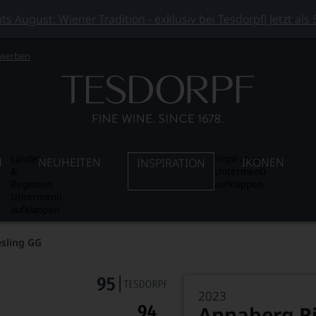
 August: Wiener Tradition - exklusiv bei Tesdorpf! Jetzt als
 werben
Länder
Inspiration
N
NEUHEITEN
IKONEN
INSPIRATION
&
Untermenü
Regionen
aufklappen
Untermenü
aufklappen
sling GG
2023
Annaberg Ri