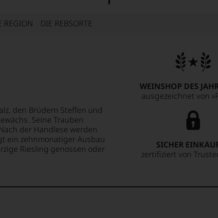
E REGION
DIE REBSORTE
WEINSHOP DES JAHR
ausgezeichnet von »F
alz, den Brüdern Steffen und
Gewächs. Seine Trauben
 Nach der Handlese werden
lgt ein zehnmonatiger Ausbau
SICHER EINKAU
ürzige Riesling genossen oder
zertifiziert von Trust