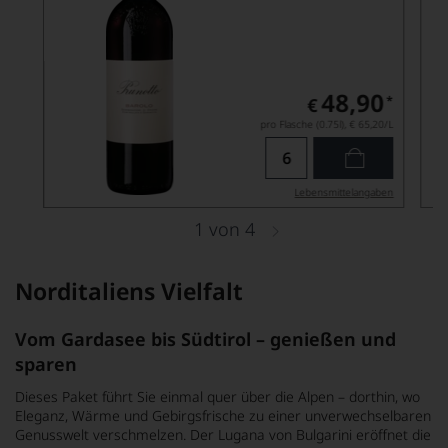
48,90
*
€
pro Flasche (0.75l),
€ 65,20
/L
Lebensmittel­angaben
1
von
4
Norditaliens Vielfalt
Vom Gardasee bis Südtirol – genießen und
sparen
Dieses Paket führt Sie einmal quer über die Alpen – dorthin, wo
Eleganz, Wärme und Gebirgsfrische zu einer unverwechselbaren
Genusswelt verschmelzen. Der Lugana von Bulgarini eröffnet die