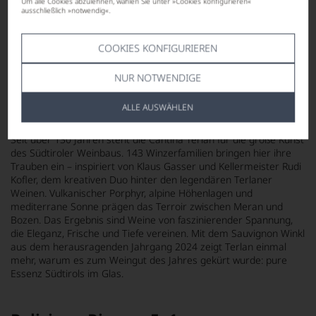
Um alle Cookies abzulehnen, wählen Sie unter »Cookies konfigurieren«
ausschließlich »notwendig«.
WEITERE WEINE AUS ITALIEN
COOKIES KONFIGURIEREN
Sauvignon Winkl
NUR NOTWENDIGE
Der Kundenliebling von Italiens bester
ALLE AUSWÄHLEN
Cantina
Seit über 130 Jahren steht die Cantina Terlan für die große Kunst
des Südtiroler Weinbaus. 143 Winzerfamilien bringen hier ihre
Trauben ein – inspiriert von Klaus Gasser und Kellermeister Rudi
Kofler, dem kreativen Duo hinter den legendären Terlaner
Weinen. Vulkanischer Porphyr, alpine Höhenlagen und
mediterrane Sonne prägen das Terroir zwischen Meran und
Bozen. Das Ergebnis sind Weine von faszinierender Spannung,
die Eleganz, Frische und Tiefe vereinen. Mit dem Sauvignon Winkl
aus dem herausragenden Jahrgang 2024 zeigt Terlan einmal
mehr, warum es zum Weingut des Jahres gekürt wurde: pure
Essenz Südtirols im Glas.