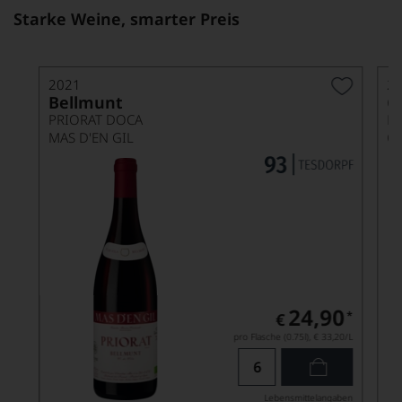
Starke Weine, smarter Preis
2021
2
Bellmunt
G
PRIORAT DOCA
R
MAS D'EN GIL
OL
24,90
*
€
pro Flasche (0.75l),
€ 33,20
/L
Lebensmittel­angaben