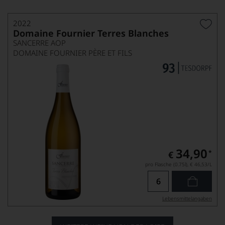
2022
Domaine Fournier Terres Blanches
SANCERRE AOP
DOMAINE FOURNIER PÈRE ET FILS
34,90
*
€
pro Flasche (0.75l),
€ 46,53
/L
Lebensmittel­angaben