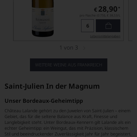
28,90
*
€
pro Flasche (0.75l),
€ 38,53
/L
Lebensmittel­angaben
1
von
3
WEITERE WEINE AUS FRANKREICH
Saint-Julien In der Magnum
Unser Bordeaux-Geheimtipp
Château Lalande gehört zu den Juwelen von Saint-Julien – einem
Gebiet, das für die seltene Balance aus Kraft, Finesse und
Langlebigkeit steht. Unter Bordeaux-Kennern gilt Lalande als ein
echter Geheimtipp: ein Weingut, das mit Präzision, klassischem
Stil und beeindruckender Zuverlässigkeit Jahr für Jahr begeistert.