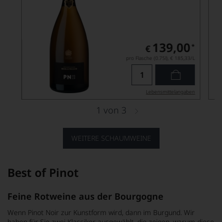
139,00
*
€
pro Flasche (0.75l),
€ 185,33
/L
Lebensmittel­angaben
1
von
3
WEITERE SCHAUMWEINE
Best of Pinot
Feine Rotweine aus der Bourgogne
Wenn Pinot Noir zur Kunstform wird, dann im Burgund. Wir
haben für Sie zwei Klassiker ausgewählt, die zeigen, warum diese