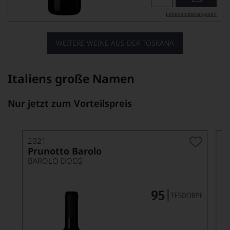
Lebensmittel­angaben
WEITERE WEINE AUS DER TOSKANA
Italiens große Namen
Nur jetzt zum Vorteilspreis
2021
2
Prunotto Barolo
S
B
BAROLO DOCG
B