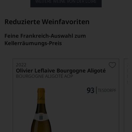
WEITERE WEINE VON DER LOIRE
Reduzierte Weinfavoriten
Feine Frankreich-Auswahl zum
Kellerräumungs-Preis
2022
2
Olivier Leflaive Bourgogne Aligoté
L
BOURGOGNE ALIGOTÉ AOP
L
D