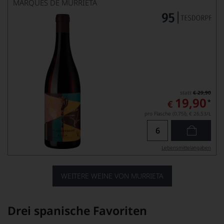
MARQUÉS DE MURRIETA
statt
€ 29,90
19,90
*
€
pro Flasche (0.75l),
€ 26,53
/L
Lebensmittel­angaben
WEITERE WEINE VON MURRIETA
Drei spanische Favoriten