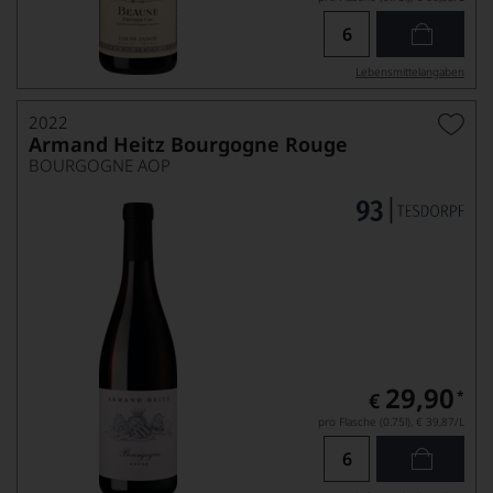
Lebensmittel­angaben
2022
Armand Heitz Bourgogne Rouge
BOURGOGNE AOP
29,90
*
€
pro Flasche (0.75l),
€ 39,87
/L