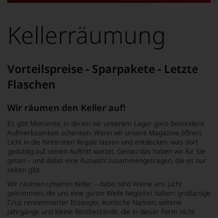
Dieses
Bild
wurde
Kellerräumung
mithilfe
von
KI
verändert.
Vorteilspreise - Sparpakete - Letzte
Flaschen
Wir räumen den Keller auf!
Es gibt Momente, in denen wir unserem Lager ganz besondere
Aufmerksamkeit schenken. Wenn wir unsere Magazine öffnen,
Licht in die hintersten Regale lassen und entdecken, was dort
geduldig auf seinen Auftritt wartet. Genau das haben wir für Sie
getan – und dabei eine Auswahl zusammengetragen, die es nur
selten gibt.
Wir räumen unseren Keller – dabei sind Weine ans Licht
gekommen, die uns eine ganze Weile begleitet haben: großartige
Crus renommierter Erzeuger, ikonische Namen, seltene
Jahrgänge und kleine Restbestände, die in dieser Form nicht