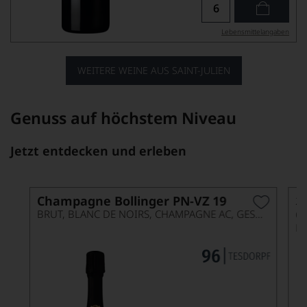
Lebensmittel­angaben
WEITERE WEINE AUS SAINT-JULIEN
Genuss auf höchstem Niveau
Jetzt entdecken und erleben
Champagne Bollinger PN-VZ 19
2
C
BRUT, BLANC DE NOIRS, CHAMPAGNE AC, GESCHENKETUI
B