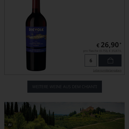
26,90
*
€
pro Flasche (0.75l),
€ 35,87
/L
Lebensmittel­angaben
WEITERE WEINE AUS DEM CHIANTI