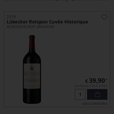
2019
Lübecker Rotspon Cuvée Historique
BORDEAUX AOP, MAGNUM
39,90
*
€
pro Flasche (1.5l),
€ 26,60
/L
Lebensmittel­angaben