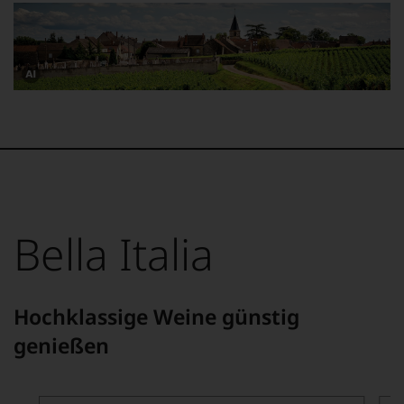
Dieses
Bild
wurde
mithilfe
von
KI
verändert.
Bella Italia
Hochklassige Weine günstig
genießen