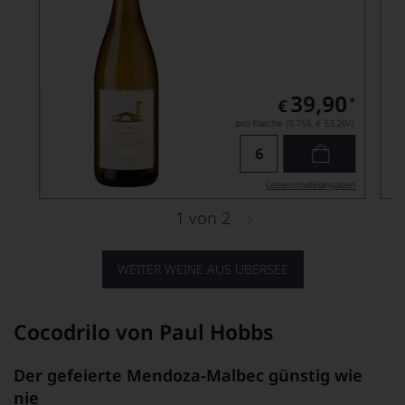
39,90
*
€
pro Flasche (0.75l),
€ 53,20
/L
Lebensmittel­angaben
1
von
2
WEITER WEINE AUS ÜBERSEE
Cocodrilo von Paul Hobbs
Der gefeierte Mendoza-Malbec günstig wie
nie