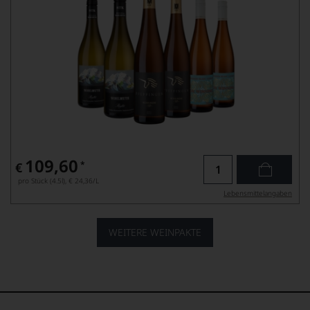
109,60
*
€
pro Stück (4.5l),
€ 24,36
/L
Lebensmittel­angaben
WEITERE WEINPAKTE