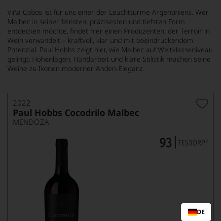
Viña Cobos ist für uns einer der Leuchttürme Argentiniens. Wer
Malbec in seiner feinsten, präzisesten und tiefsten Form
entdecken möchte, findet hier einen Produzenten, der Terroir in
Wein verwandelt – kraftvoll, klar und mit beeindruckendem
Potenzial. Paul Hobbs zeigt hier, wie Malbec auf Weltklasseniveau
gelingt: Höhenlagen, Handarbeit und klare Stilistik machen seine
Weine zu Ikonen moderner Anden-Eleganz.
2022
Paul Hobbs Cocodrilo Malbec
MENDOZA
DE