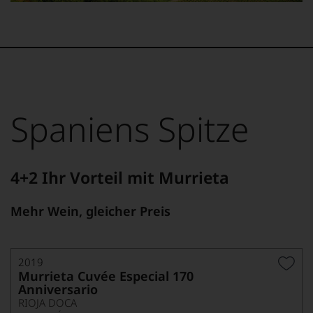
Dieses
Bild
wurde
mithilfe
von
KI
verändert.
Spaniens Spitze
4+2 Ihr Vorteil mit Murrieta
Mehr Wein, gleicher Preis
2019
Murrieta Cuvée Especial 170
Anniversario
RIOJA DOCA