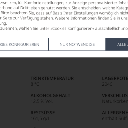
zwecken, für Komforteinstellungen, zur Anzeige personalisierter Inhal
erbung auf Drittseiten genutzt werden. Sie entscheiden, welche Katego
Bitte beachten Sie, dass auf Basis Ihrer Einstellungen womöglich nich
er Seite zur Verfügung stehen. Weitere Informationen finden Sie in un
ung
.
zulehnen, wählen Sie unter »Cookies konfigurieren« ausschließlich »no
KIES KONFIGURIEREN
NUR NOTWENDIGE
ALLE
TRINKTEMPERATUR
LAGERPOTE
8 °C
2046
ALKOHOLGEHALT
VERSCHLUS
12,5 % Vol.
Naturkorke
RESTSÜSSE
ALLERGEN
161,5 g/L
enthält Sulf