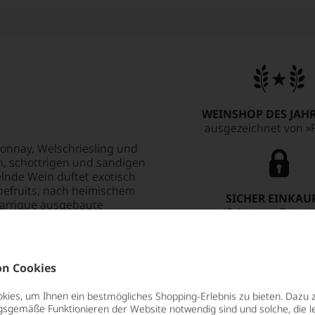
WEINSHOP DES JAHR
ausgezeichnet von »F
donnay, Welschriesling und
n, schottrigen und sandigen
lnde Wein duftet exotisch
pefruits, nach heimischem
SICHER EINKAU
Barrique ausgebaute
zertifiziert von Trust
entriert und würzig, erinnert
sten.
n Cookies
ies, um Ihnen ein bestmögliches Shopping-Erlebnis zu bieten. Dazu 
gsgemäße Funktionieren der Website notwendig sind und solche, die le