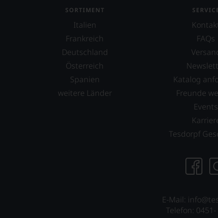
oder
SORTIMENT
SERVIC
in
Italien
Kontak
unserem
Webshop,
Frankreich
FAQs
um
Deutschland
Versan
zu
Österreich
Newslett
unterstreichen,
auf
Spanien
Katalog anf
welch
weitere Länder
Freunde w
hohem
Event
Niveau
sich
Karrier
unsere
Tesdorpf Ges
Weinselektion
bewegt.
Das
aber
genügt
uns
E-Mail: info@te
nicht
Telefon: 0451-
mehr.