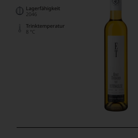
Lagerfähigkeit
2046
Trinktemperatur
8 °C