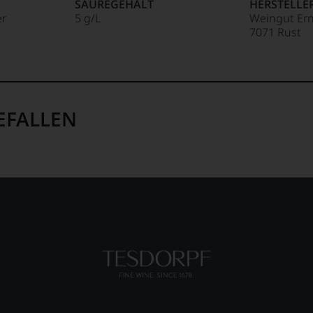
SÄUREGEHALT
HERSTELLE
er
5 g/L
Weingut Ern
g
7071 Rust
EFALLEN