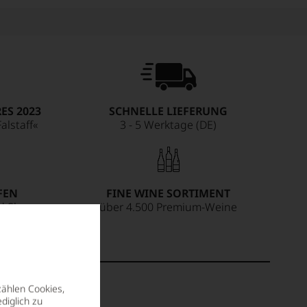
ES 2023
SCHNELLE LIEFERUNG
alstaff«
3 - 5 Werktage (DE)
FEN
FINE WINE SORTIMENT
ed Shops
über 4.500 Premium-Weine
zählen Cookies,
diglich zu