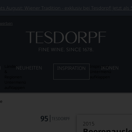
 August: Wiener Tradition - exklusiv bei Tesdorpf! Jetzt als
 werben
Länder
Inspiration
N
NEUHEITEN
IKONEN
INSPIRATION
&
Untermenü
Regionen
aufklappen
Untermenü
aufklappen
se
2015
Beerenausl