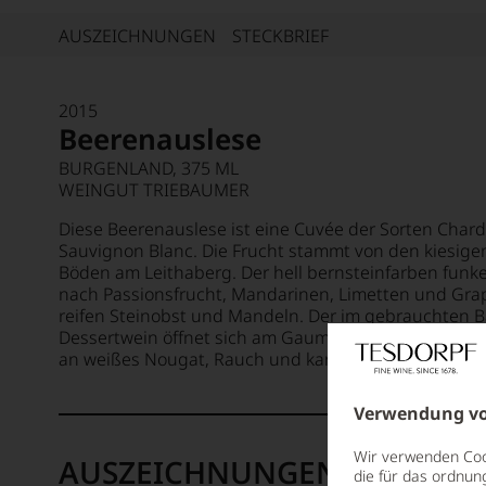
AUSZEICHNUNGEN
STECKBRIEF
2015
Beerenauslese
BURGENLAND, 375 ML
WEINGUT TRIEBAUMER
Diese Beerenauslese ist eine Cuvée der Sorten Char
Sauvignon Blanc. Die Frucht stammt von den kiesige
Böden am Leithaberg. Der hell bernsteinfarben funke
nach Passionsfrucht, Mandarinen, Limetten und Gra
reifen Steinobst und Mandeln. Der im gebrauchten 
Dessertwein öffnet sich am Gaumen cremig, reif, konz
an weißes Nougat, Rauch und kandierte Grapefruitze
Verwendung vo
Wir verwenden Cook
AUSZEICHNUNGEN
die für das ordnun