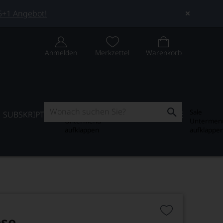
 5+1 Angebot!
Anmelden
Merkzettel
Warenkorb
Subskription
Sale
SUBSKRIPTION
WEIN-JOURNAL
SALE
Untermenü
Untermen
aufklappen
aufklappe
ese