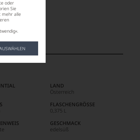
te oder
rien Sie
t mehr alle
seren
twendig«.
 AUSWÄHLEN
NTIAL
LAND
Österreich
S
FLASCHENGRÖSSE
n
0,375 L
HINWEIS
GESCHMACK
ite
edelsüß