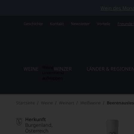
Wein des Monats
Geschichte
Kontakt
Newsletter
Vorteile
Freunde
Weine
WEINE
WINZER
LÄNDER & REGIONE
Untermenü
aufklappen
Startseite
Weine
Weinart
Weißweine
Beerenausle
Herkunft
Burgenland
Österreich