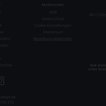
E
RECHTLICHES
t
AGB
Ab 12 Fla
Datenschutz
d
Cookie-Einstellungen
er
Impressum
ordern
Bestellung widerrufen
erben
s
e
chichte
WIR WURD
»FINE WIN
sdorpf.de
 799 270