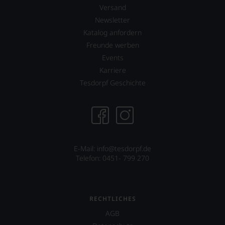
Versand
stets,
was
Newsletter
für
Katalog anfordern
einen
Freunde werben
Wein
Sie
Events
hier
Karriere
genießen
Tesdorpf Geschichte
können.
Natürlich
müssen
Sie
in
Zukunft
auf
E-Mail: info@tesdorpf.de
R.
Telefon: 0451- 799 270
Parker
&
Co,
nicht
RECHTLICHES
verzichten,
aber
AGB
Sie