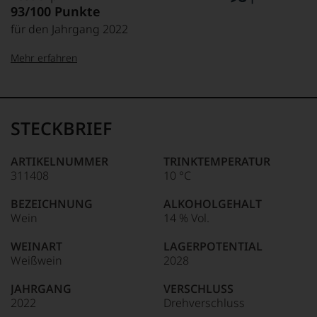
93/100 Punkte
für den Jahrgang 2022
Mehr erfahren
99–100 Punkte:
Tesdorpf
Der
Name
STECKBRIEF
Tesdorpf
95–98 Punkte:
steht
für
ARTIKELNUMMER
TRINKTEMPERATUR
»Fine
311408
10 °C
90–94 Punkte:
Wine«,
für
BEZEICHNUNG
ALKOHOLGEHALT
die
Wein
14 % Vol.
edlen
85–89 Punkte:
Weine
WEINART
LAGERPOTENTIAL
der
Weißwein
2028
Welt,
wie
JAHRGANG
VERSCHLUSS
kaum
2022
Drehverschluss
Unter 85 Punkte:
ein