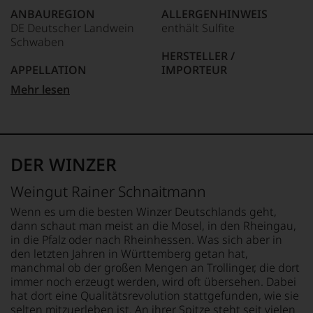
anderer.
ANBAUREGION
ALLERGENHINWEIS
Das
DE Deutscher Landwein
enthält Sulfite
dokumentieren
Schwaben
wir
HERSTELLER /
auch
APPELLATION
IMPORTEUR
und
gerade
Schwäbischer Landwein
Weingut Schnaitmann,
Mehr lesen
mit
Untertürkheimer Strasse 4
Bewertungen
REBSORTEN
, 70734 Fellbach
und
100% Sauvignon Blanc
Medaillen
LAND
renommierter
BIO KENNZEICHNUNG
Deutschland
DER WINZER
Weinjournalisten
HÄNDLER
oder
DE-ÖKO-006
FLASCHENGRÖSSE
Weingut Rainer Schnaitmann
Fachpublikationen
0,75 L
in
BIO KENNZEICHNUNG
Wenn es um die besten Winzer Deutschlands geht,
unseren
PRODUKT
GESCHMACK
dann schaut man meist an die Mosel, in den Rheingau,
Aussendungen
DE-ÖKO-022
trocken
in die Pfalz oder nach Rheinhessen. Was sich aber in
oder
den letzten Jahren in Württemberg getan hat,
in
manchmal ob der großen Mengen an Trollinger, die dort
unserem
immer noch erzeugt werden, wird oft übersehen. Dabei
Webshop,
hat dort eine Qualitätsrevolution stattgefunden, wie sie
um
zu
selten mitzuerleben ist. An ihrer Spitze steht seit vielen