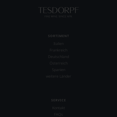
verlassen
zu
müssen?
Unsere
Bewertungen
spiegeln
das
SORTIMENT
Ergebnis
unserer
Italien
Expertenrunde
Frankreich
wider.
Bitte
Deutschland
beachten
Österreich
Sie
Spanien
auch
weitere Länder
unsere
untenstehenden
Erläuterungen,
dann
wissen
SERVICE
Sie
dank
Kontakt
unserer
FAQs
Bewertungen