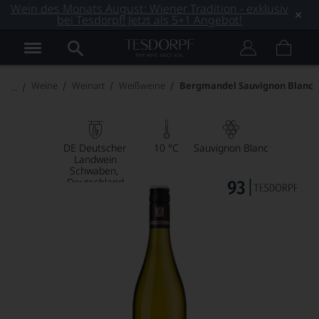
Wein des Monats August: Wiener Tradition - exklusiv
bei Tesdorpf! Jetzt als 5+1 Angebot!
Weine
Weinart
Weißweine
Bergmandel Sauvignon Blanc
DE Deutscher
10 °C
Sauvignon Blanc
Landwein
Schwaben
Deutschland