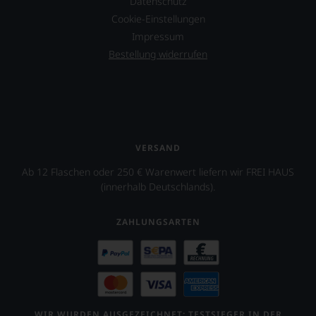
Datenschutz
finden
Cookie-Einstellungen
fortan
Impressum
an
jedem
Bestellung widerrufen
Wein
auch
unsere
Tesdorpf-
Bewertung.
Wir
beurteilen
VERSAND
unsere
Weine
Ab 12 Flaschen oder 250 € Warenwert liefern wir FREI HAUS
nach
(innerhalb Deutschlands).
dem
bekannten
ZAHLUNGSARTEN
und
bewährten
100-
Punkte-
System.
Wir
freuen
WIR WURDEN AUSGEZEICHNET: TESTSIEGER IN DER