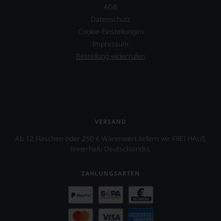
Bewertungen
AGB
spiegeln
Datenschutz
das
Cookie-Einstellungen
Ergebnis
unserer
Impressum
Expertenrunde
Bestellung widerrufen
wider.
Bitte
beachten
Sie
auch
unsere
untenstehenden
VERSAND
Erläuterungen,
dann
Ab 12 Flaschen oder 250 € Warenwert liefern wir FREI HAUS
wissen
(innerhalb Deutschlands).
Sie
dank
unserer
ZAHLUNGSARTEN
Bewertungen
stets,
was
für
einen