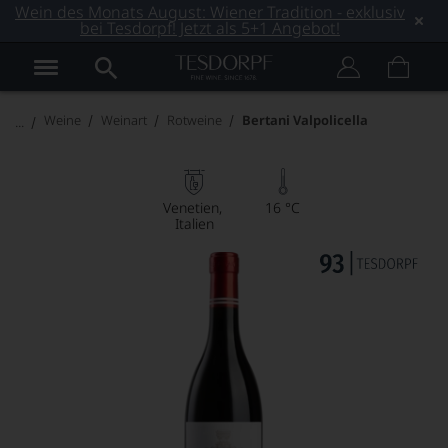
Wein des Monats August: Wiener Tradition - exklusiv
bei Tesdorpf! Jetzt als 5+1 Angebot!
Weine
Weinart
Rotweine
Bertani Valpolicella
Venetien
16 °C
Italien