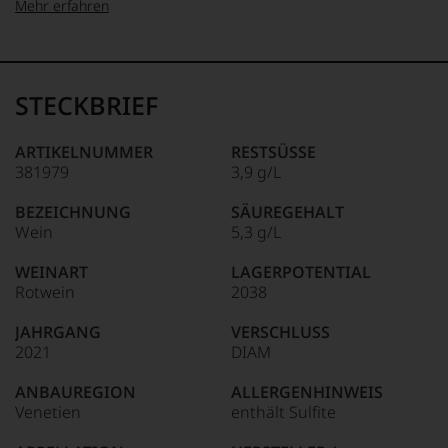
Mehr erfahren
99–100 Punkte:
Tesdorpf
Der
Name
STECKBRIEF
Tesdorpf
95–98 Punkte:
steht
für
ARTIKELNUMMER
RESTSÜSSE
»Fine
381979
3,9 g/L
90–94 Punkte:
Wine«,
für
BEZEICHNUNG
SÄUREGEHALT
die
Wein
5,3 g/L
edlen
85–89 Punkte:
Weine
WEINART
LAGERPOTENTIAL
der
Rotwein
2038
Welt,
wie
JAHRGANG
VERSCHLUSS
kaum
2021
DIAM
Unter 85 Punkte:
ein
anderer.
ANBAUREGION
ALLERGENHINWEIS
Das
Venetien
enthält Sulfite
dokumentieren
wir