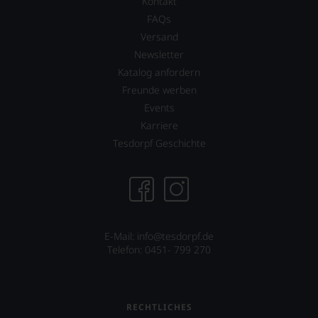
Warum
Kontakt
also
FAQs
sollen
Versand
Sie
als
Newsletter
Kunde
Katalog anfordern
des
Freunde werben
Hauses
Events
nicht
davon
Karriere
profitieren,
Tesdorpf Geschichte
statt
an
Stelle
sich
nur
auf
Einschätzungen
E-Mail: info@tesdorpf.de
einzelner
Telefon: 0451- 799 270
Kritiker
verlassen
zu
müssen?
RECHTLICHES
Unsere