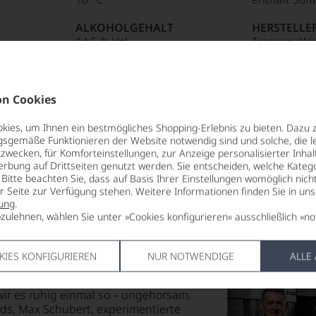
ALKOHOLGEHALT
HERSTELLE
14,5 % Vol.
Treasury Wi
Denmark AP
LAGERPOTENTIAL
Sundkrogsga
2031
Kobenhavn,
n Cookies
VERSCHLUSS
LAND
Naturkorken
Australien
ies, um Ihnen ein bestmögliches Shopping-Erlebnis zu bieten. Dazu 
gsgemäße Funktionieren der Website notwendig sind und solche, die le
zwecken, für Komforteinstellungen, zur Anzeige personalisierter Inhal
erbung auf Drittseiten genutzt werden. Sie entscheiden, welche Katego
Bitte beachten Sie, dass auf Basis Ihrer Einstellungen womöglich nich
er Seite zur Verfügung stehen. Weitere Informationen finden Sie in un
ung
.
zulehnen, wählen Sie unter »Cookies konfigurieren« ausschließlich »no
KIES KONFIGURIEREN
NUR NOTWENDIGE
ALLE
enden der Welt geschaffen, die nicht
t. Dabei ist gerade dieser in
wir es ruhig einmal so – ungehorsam.
ds, Max Schubert, experimentierte