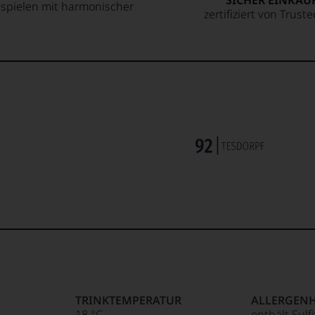
SICHER EINKAU
spielen mit harmonischer
zertifiziert von Trust
TRINKTEMPERATUR
ALLERGEN
18 °C
enthält Sulf