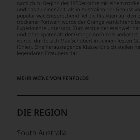
Medaillen
nämlich zu Beginn der 1950er-Jahre mit einem trock
renommierter
und das zu einer Zeit, als in Australien der Genuss
Weinjournalisten
populär war. Entsprechend fiel die Reaktion auf den e
oder
trockener Portwein wurde der Grange vernichtend be
Fachpublikationen
Experimente untersagt. Zum Wohle der Weinwelt hat e
in
und Jahre später, als der Grange nochmals verkostet
unseren
wurde, durfte sich Max Schubert in seinem festen G
Aussendungen
fühlen. Eine herausragende Klasse für sich stellen he
oder
legendären Erzeugers dar.
in
unserem
Webshop,
MEHR WEINE VON PENFOLDS
um
zu
unterstreichen,
auf
welch
DIE REGION
hohem
Niveau
sich
South Australia
unsere
Weinselektion