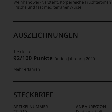
Weinhandwerk versteht. Körperreiche Fruchtaromen 
Frische und fast mediterraner Würze.
AUSZEICHNUNGEN
Tesdorpf
92/100 Punkte
für den Jahrgang 2020
Mehr erfahren
99–100 Punkte:
Tesdorpf
Der
Name
STECKBRIEF
Tesdorpf
95–98 Punkte:
steht
ARTIKELNUMMER
ANBAUREGION
für
731819
South Australia