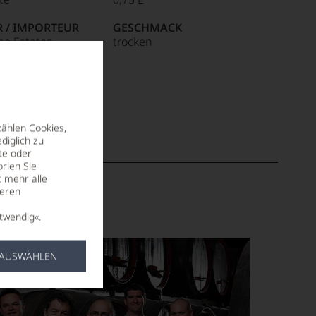
R / IMPORTEUR
GESCHMACK
ne Estates,
trocken
S Harbour House
de 21, DK 2100,
 Denmark
zählen Cookies,
diglich zu
te oder
rien Sie
t mehr alle
seren
twendig«.
 AUSWÄHLEN