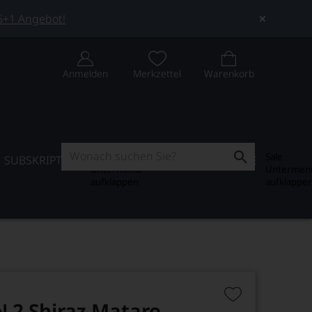
 5+1 Angebot!
Anmelden
Merkzettel
Warenkorb
Subskription
Sale
SUBSKRIPTION
WEIN-JOURNAL
SALE
Untermenü
Untermen
aufklappen
aufklappe
N 2 Shiraz Mataro