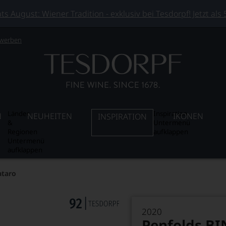
 August: Wiener Tradition - exklusiv bei Tesdorpf! Jetzt als
 werben
Länder
Inspiration
N
NEUHEITEN
IKONEN
INSPIRATION
&
Untermenü
Regionen
aufklappen
Untermenü
aufklappen
ataro
2020
Penfolds BI