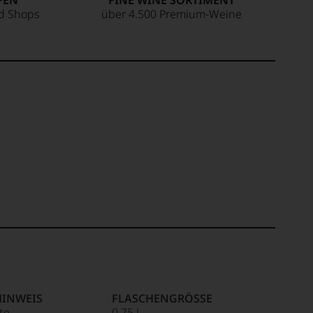
FEN
FINE WINE SORTIMENT
ed Shops
über 4.500 Premium-Weine
HINWEIS
FLASCHENGRÖSSE
ite
0,75 L