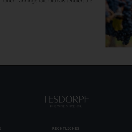
hohen Tanningehalt. Oftmals tendiert die
E
RECHTLICHES