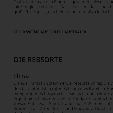
Fast könnte man den Eindruck gewinnen, dieses Land
bewegt.
faire“ zugleich erfunden. Dass in diesem das Leben
Das
große Rolle spielt, erscheint daher nur all zu logisc
aber
genügt
uns
nicht
MEHR WEINE AUS SOUTH AUSTRALIA
mehr.
Wir
haben
festgestellt,
dass
DIE REBSORTE
manch
eine
Bewertung
Shiraz
schwer
nachvollziehbar
Die aus Frankreich stammende Rebsorte Shiraz, die v
ist
den bedeutendsten roten Rebsorten weltweit. Im Rh
einzigartigen Rebe, jedoch ist sie nicht nur in Frankr
oder
Argentinien, Chile, den USA und Südafrika weitgehen
am
weisen Anteile der Shiraz Traube auf. Außerdem ents
Wein
Kreuzung der Arten Dureza und Mouvédre. Durch fru
vorbeigeht.