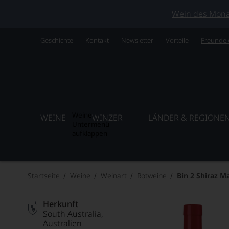
Wein des Monats
Geschichte
Kontakt
Newsletter
Vorteile
Freunde
Weine
WEINE
WINZER
LÄNDER & REGIONE
Untermenü
aufklappen
Startseite
Weine
Weinart
Rotweine
Bin 2 Shiraz M
Herkunft
South Australia
Australien