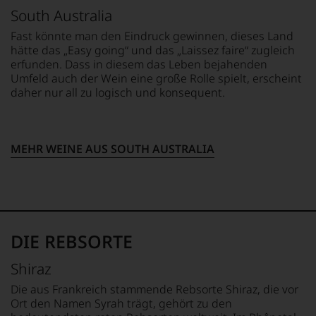
WEINE
Erfindung
South Australia
AUCH
des
SELBST
100
Fast könnte man den Eindruck gewinnen, dieses Land
BEWERTEN.
Punkte-
hätte das „Easy going“ und das „Laissez faire“ zugleich
Systems
Wir,
erfunden. Dass in diesem das Leben bejahenden
für
das
Umfeld auch der Wein eine große Rolle spielt, erscheint
Weinbewertungen,
Experten-
daher nur all zu logisch und konsequent.
das
und
sich
Verkostungsteam
rasch
des
neben
Hauses
MEHR WEINE AUS SOUTH AUSTRALIA
dem
Tesdorpf,
bis
diskutieren
dahin
leidenschaftlich,
üblichen
aber
20
konstruktiv
Punkte-
jeden
System
Wein
DIE REBSORTE
etablierte.
im
Hinblick
Shiraz
Der
auf
große
Die aus Frankreich stammende Rebsorte Shiraz, die vor
Herkunft,
Durchbruch
Stilistik,
Ort den Namen Syrah trägt, gehört zu den
gelang