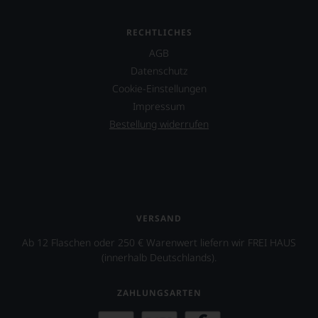
bekannten
Advocate«
und
ist
bewährten
RECHTLICHES
heute
100-
Master
AGB
Punkte-
of
System.
Datenschutz
Wine
Wir
Cookie-Einstellungen
Lisa
freuen
Perrotti-
Impressum
uns
Brown.
sehr
Bestellung widerrufen
2017
Ihnen
erwarb
auf
zudem
diesem
der
Weg
Restaurantführer
eine
»Guide
weitere
Michelin«
Hilfe
VERSAND
Anteile
an
an
Ab 12 Flaschen oder 250 € Warenwert liefern wir FREI HAUS
die
dieser
(innerhalb Deutschlands).
Hand
nach
geben
wie
zu
vor
ZAHLUNGSARTEN
können,
äußerst
den