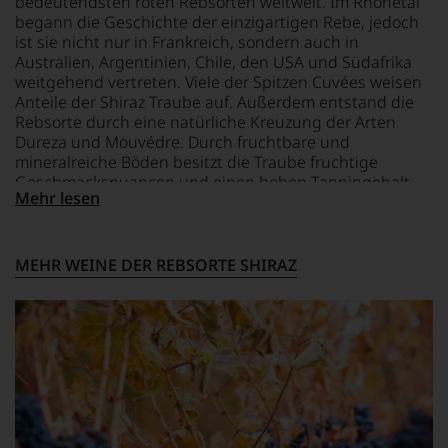
Rebsortentypizität
bedeutendsten roten Rebsorten weltweit. Im Rhônetal
Parker
und
begann die Geschichte der einzigartigen Rebe, jedoch
als
Charakteristik.
ist sie nicht nur in Frankreich, sondern auch in
er
Und
Australien, Argentinien, Chile, den USA und Südafrika
den
daraus
weitgehend vertreten. Viele der Spitzen Cuvées weisen
Bordeaux-
ergeben
Anteile der Shiraz Traube auf. Außerdem entstand die
Jahrgang
sich
Rebsorte durch eine natürliche Kreuzung der Arten
1982,
fundierte
von
Dureza und Mouvédre. Durch fruchtbare und
Bewertungen
Kritikern
mineralreiche Böden besitzt die Traube fruchtige
jedes
wegen
Geschmacksnuancen und einen hohen Tanningehalt.
einzelnen
Mehr lesen
des
Oftmals tendiert die Shiraz Traube nach Kirsche und
Weines.
warmen
Lakritz zu duften.
Warum
Witterungsverlaufs
also
eher
MEHR WEINE DER REBSORTE SHIRAZ
sollen
skeptisch
Sie
beurteilt,
als
als
Kunde
erster
des
mit
Hauses
einem
nicht
»outstanding«
davon
bewertete
profitieren,
und
statt
mit