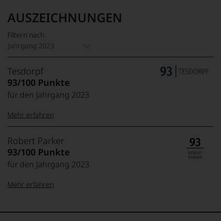
AUSZEICHNUNGEN
Filtern nach
Jahrgang 2023
Tesdorpf
93/100 Punkte
für den Jahrgang 2023
Mehr erfahren
99–100 Punkte:
Tesdorpf
Robert Parker
Der
93/100 Punkte
Name
für den Jahrgang 2023
Tesdorpf
95–98 Punkte:
steht
Mehr erfahren
für
»Fine
90–94 Punkte:
Wine«,
100-96 Punkte:
Robert
für
Parker