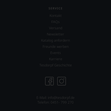
Bewertungen
R.
sind
Parker
SERVICE
heute
&
Kontakt
aus
Co,
FAQs
der
nicht
Weinkritik
verzichten,
Versand
nicht
aber
Newsletter
mehr
Sie
Katalog anfordern
wegzudenken.
finden
fortan
Freunde werben
Ab
an
2012
Events
jedem
zog
Karriere
Wein
sich
auch
Tesdorpf Geschichte
Parker
unsere
zunehmend
Tesdorpf-
zurück
Bewertung.
und
Wir
verkaufte
beurteilen
seinen
unsere
Newsletter.
E-Mail: info@tesdorpf.de
Weine
Chefredakteurin
Telefon: 0451- 799 270
nach
des
dem
»Wine