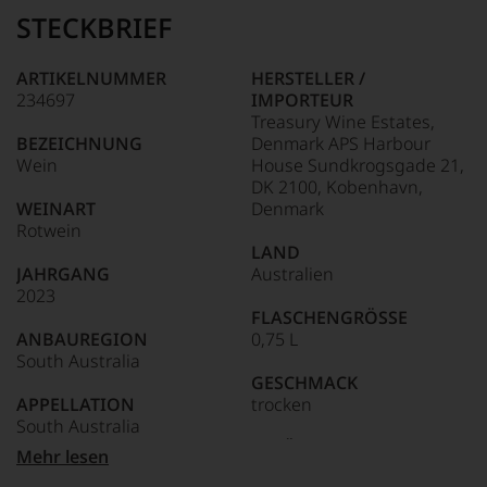
die
Ganz
STECKBRIEF
edlen
85–89 Punkte:
ohne
Weine
Frage
der
war
ARTIKELNUMMER
HERSTELLER /
Welt,
Robert
234697
IMPORTEUR
95-90 Punkte:
wie
Parker
Treasury Wine Estates,
kaum
einer
BEZEICHNUNG
Denmark APS Harbour
Unter 85 Punkte:
ein
der
Wein
House Sundkrogsgade 21,
anderer.
einflussreichsten
DK 2100, Kobenhavn,
Das
89-80 Punkte:
Weinkritiker,
WEINART
Denmark
dokumentieren
dessen
Rotwein
wir
Schaffen
79-70 Punkte:
LAND
auch
selbst
und
JAHRGANG
Australien
heute
gerade
2023
noch
mit
FLASCHENGRÖSSE
69-60 Punkte:
Wirkung
Bewertungen
ANBAUREGION
0,75 L
zeigt,
und
South Australia
auch
Medaillen
GESCHMACK
wenn
59-50
renommierter
APPELLATION
trocken
er
Punkte:
Weinjournalisten
South Australia
sich
oder
seit
Ø NÄHRWERTE PRO 100G
Mehr lesen
Fachpublikationen
2012
REBSORTEN
BRENNWERT
in