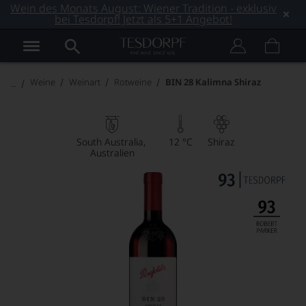
Wein des Monats August: Wiener Tradition - exklusiv
bei Tesdorpf! Jetzt als 5+1 Angebot!
Weine
Weinart
Rotweine
BIN 28 Kalimna Shiraz
South Australia
12 °C
Shiraz
Australien