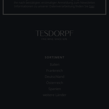
verschaffte
ihn nach bestätigter, erstmaliger Anmeldung zum Newsletter.
untenstehenden
Robert
Informationen zu unserer Datenverarbeitung finden Sie
hier
.
Erläuterungen,
Parker
dann
ein
wissen
derart
Sie
hohes
dank
Maß
unserer
an
Bewertungen
Popularität,
stets,
dass
was
in
für
der
einen
Folgezeit
SORTIMENT
Wein
die
Sie
Italien
Zahl
hier
der
Frankreich
genießen
Abonnenten
Deutschland
können.
des
Österreich
»Wine
Natürlich
Spanien
Advocate«
müssen
auf
Sie
weitere Länder
40.000
in
anwuchs.
Zukunft
Parker-
auf