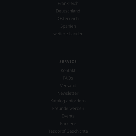
Wein
Frankreich
im
Deutschland
Hinblick
auf
Österreich
Herkunft,
Spanien
Stilistik,
weitere Länder
Rebsortentypizität
und
Charakteristik.
Und
daraus
SERVICE
ergeben
sich
Kontakt
fundierte
FAQs
Bewertungen
Versand
jedes
einzelnen
Newsletter
Weines.
Katalog anfordern
Warum
Freunde werben
also
sollen
Events
Sie
Karriere
als
Tesdorpf Geschichte
Kunde