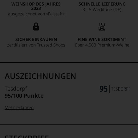
WEINSHOP DES JAHRES
SCHNELLE LIEFERUNG
2023
3 - 5 Werktage (DE)
ausgezeichnet von »Falstaff«
SICHER EINKAUFEN
FINE WINE SORTIMENT
zertifiziert von Trusted Shops
über 4.500 Premium-Weine
AUSZEICHNUNGEN
Tesdorpf
95/100 Punkte
Mehr erfahren
99–100 Punkte:
Tesdorpf
Der
Name