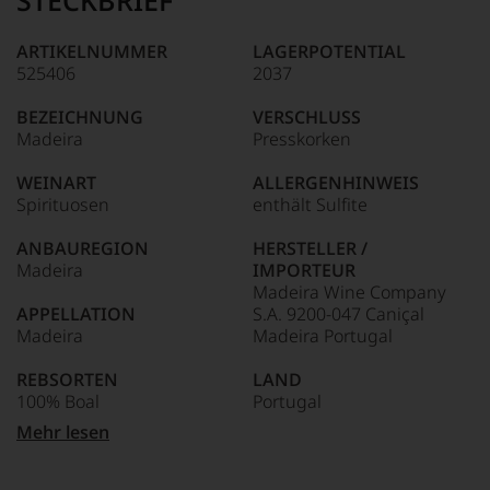
STECKBRIEF
Tesdorpf
95–98 Punkte:
steht
für
ARTIKELNUMMER
LAGERPOTENTIAL
»Fine
525406
2037
90–94 Punkte:
Wine«,
für
BEZEICHNUNG
VERSCHLUSS
die
Madeira
Presskorken
edlen
85–89 Punkte:
Weine
WEINART
ALLERGENHINWEIS
der
Spirituosen
enthält Sulfite
Welt,
wie
ANBAUREGION
HERSTELLER /
kaum
Madeira
IMPORTEUR
Unter 85 Punkte:
ein
Madeira Wine Company
anderer.
APPELLATION
S.A. 9200-047 Caniçal
Das
Madeira
Madeira Portugal
dokumentieren
wir
REBSORTEN
LAND
auch
100% Boal
Portugal
und
gerade
Mehr lesen
mit
TRINKTEMPERATUR
FLASCHENGRÖSSE
Bewertungen
16 °C
0,5 L
und