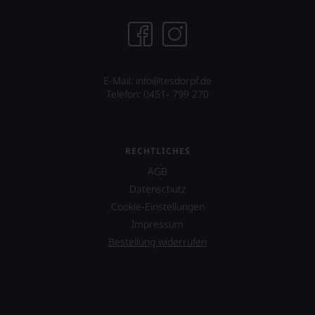
des
Hauses
nicht
davon
profitieren,
statt
E-Mail: info@tesdorpf.de
an
Telefon: 0451- 799 270
Stelle
sich
nur
auf
RECHTLICHES
Einschätzungen
einzelner
AGB
Kritiker
Datenschutz
verlassen
Cookie-Einstellungen
zu
müssen?
Impressum
Unsere
Bestellung widerrufen
Bewertungen
spiegeln
das
Ergebnis
unserer
Expertenrunde