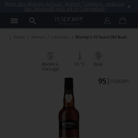
Wein des Monats August: Wiener Tradition - exklusiv
bei Tesdorpf! Jetzt als 5+1 Angebot!
Weine
Weinart
Likörwein
Blandy's 15 Years Old Bual
Madeira
16 °C
Boal
Portugal