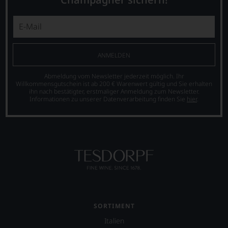
wir
beschlossen:
WIR
WERDEN
UNSERE
ANMELDEN
WEINE
AUCH
Abmeldung vom Newsletter jederzeit möglich. Ihr
SELBST
Willkommensgutschein ist ab 200 € Warenwert gültig und Sie erhalten
BEWERTEN.
ihn nach bestätigter, erstmaliger Anmeldung zum Newsletter.
Informationen zu unserer Datenverarbeitung finden Sie
hier
.
Wir,
das
Experten-
und
Verkostungsteam
des
Hauses
Tesdorpf,
diskutieren
leidenschaftlich,
aber
SORTIMENT
konstruktiv
jeden
Italien