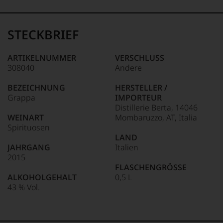
99–100 Punkte:
Tesdorpf
Der
Name
STECKBRIEF
Tesdorpf
95–98 Punkte:
steht
für
ARTIKELNUMMER
VERSCHLUSS
»Fine
308040
Andere
90–94 Punkte:
Wine«,
für
BEZEICHNUNG
HERSTELLER /
die
Grappa
IMPORTEUR
edlen
85–89 Punkte:
Distillerie Berta, 14046
Weine
WEINART
Mombaruzzo, AT, Italia
der
Spirituosen
Welt,
LAND
wie
JAHRGANG
Italien
kaum
2015
Unter 85 Punkte:
ein
FLASCHENGRÖSSE
anderer.
ALKOHOLGEHALT
0,5 L
Das
43 % Vol.
dokumentieren
wir
auch
und