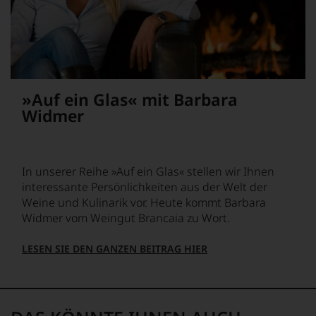
das
Ergebnis
unserer
Expertenrunde
wider.
Bitte
beachten
»Auf ein Glas« mit Barbara
Sie
Widmer
auch
unsere
untenstehenden
Erläuterungen,
dann
In unserer Reihe »Auf ein Glas« stellen wir Ihnen
wissen
interessante Persönlichkeiten aus der Welt der
Sie
Weine und Kulinarik vor. Heute kommt Barbara
dank
Widmer vom Weingut Brancaia zu Wort.
unserer
Bewertungen
stets,
LESEN SIE DEN GANZEN BEITRAG HIER
was
für
einen
Wein