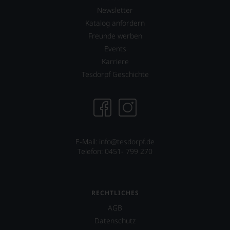
eine
Newsletter
weitere
Hilfe
Katalog anfordern
an
Freunde werben
die
Events
Hand
geben
Karriere
zu
Tesdorpf Geschichte
können,
den
richtigen
Wein
zu
finden.
E-Mail: info@tesdorpf.de
Telefon: 0451- 799 270
RECHTLICHES
AGB
Datenschutz