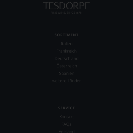
unsere
Tesdorpf-
Bewertung.
Wir
beurteilen
unsere
SORTIMENT
Weine
Italien
nach
dem
Frankreich
bekannten
Deutschland
und
Österreich
bewährten
100-
Spanien
Punkte-
weitere Länder
System.
Wir
freuen
uns
sehr
SERVICE
Ihnen
Kontakt
auf
diesem
FAQs
Weg
Versand