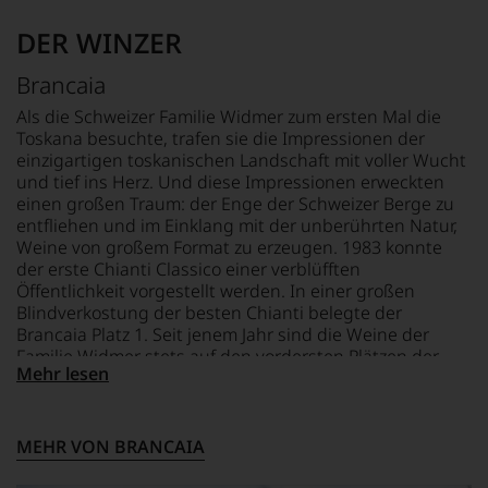
gerade
mit
DER WINZER
Bewertungen
und
Brancaia
Medaillen
renommierter
Als die Schweizer Familie Widmer zum ersten Mal die
Weinjournalisten
Toskana besuchte, trafen sie die Impressionen der
oder
einzigartigen toskanischen Landschaft mit voller Wucht
Fachpublikationen
und tief ins Herz. Und diese Impressionen erweckten
in
einen großen Traum: der Enge der Schweizer Berge zu
unseren
entfliehen und im Einklang mit der unberührten Natur,
Aussendungen
Weine von großem Format zu erzeugen. 1983 konnte
oder
der erste Chianti Classico einer verblüfften
in
Öffentlichkeit vorgestellt werden. In einer großen
unserem
Blindverkostung der besten Chianti belegte der
Webshop,
Brancaia Platz 1. Seit jenem Jahr sind die Weine der
um
Familie Widmer stets auf den vordersten Plätzen der
zu
Mehr lesen
Bestenlisten zu finden, sodass mit Fug und Recht
unterstreichen,
gesagt werden kann: Das kleine exklusive Weingut
auf
Brancaia, das hier auch zu den modernsten zählt,
welch
hohem
gehört zur absoluten Spitze der Toskana.
MEHR VON BRANCAIA
Niveau
sich