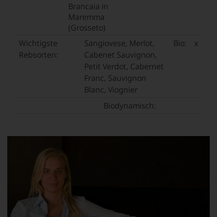
sollen
Brancaia in
Sie
Maremma
als
(Grosseto)
Kunde
des
Wichtigste
Sangiovese, Merlot,
Bio:
x
Hauses
Rebsorten:
Cabenet Sauvignon,
nicht
davon
Petit Verdot, Cabernet
profitieren,
Franc, Sauvignon
statt
Blanc, Viognier
an
Stelle
Biodynamisch:
sich
nur
auf
Einschätzungen
einzelner
Kritiker
verlassen
zu
müssen?
Unsere
Bewertungen
spiegeln