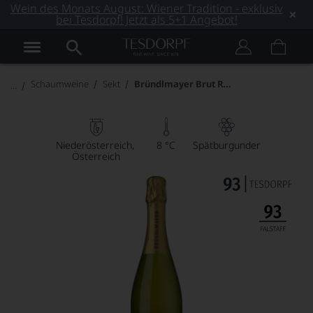
Wein des Monats August: Wiener Tradition - exklusiv
bei Tesdorpf! Jetzt als 5+1 Angebot!
Bründlmayer Brut Réserve
Schaumweine
Sekt
Niederösterreich
8 °C
Spätburgunder
Österreich