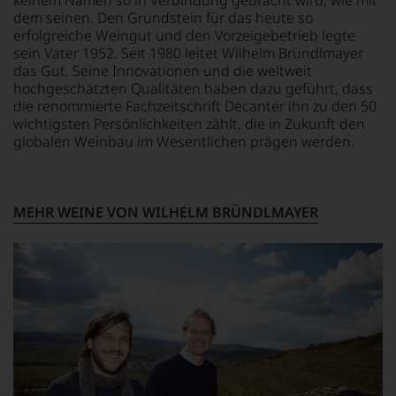
keinem Namen so in Verbindung gebracht wird, wie mit
unsere
2017
von
12 % Vol.
dem seinen. Den Grundstein für das heute so
Weinselektion
erwarb
Wisconsin.
erfolgreiche Weingut und den Vorzeigebetrieb legte
bewegt.
ein
Bedingt
sein Vater 1952. Seit 1980 leitet Wilhelm Bründlmayer
Das
Ex
durch
das Gut. Seine Innovationen und die weltweit
aber
VW
seinen
genügt
Vorstandsmitglied
Vater
hochgeschätzten Qualitäten haben dazu geführt, dass
uns
23%
wandte
die renommierte Fachzeitschrift Decanter ihn zu den 50
nicht
der
er
wichtigsten Persönlichkeiten zählt, die in Zukunft den
mehr.
Anteile.
sich
globalen Weinbau im Wesentlichen prägen werden.
Wir
aber
Das
haben
vor
Magazin
festgestellt,
allen
berichtet
dass
Dingen
MEHR WEINE VON WILHELM BRÜNDLMAYER
im
manch
nach
Schwerpunkt
eine
1978
über
Bewertung
zunehmend
Wein,
schwer
der
zumeist
nachvollziehbar
Weinwelt
aus
ist
zu.
Österreich,
oder
Ein
aber
am
entscheidender
auch
Wein
Schritt
über
vorbeigeht.
war
gastronomische
Aus
die