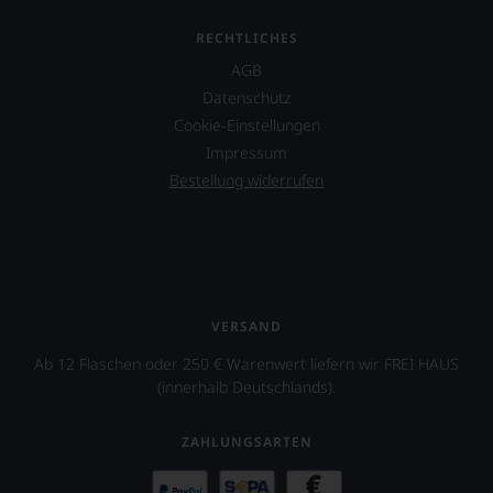
nicht
verzichten,
RECHTLICHES
aber
AGB
Sie
finden
Datenschutz
fortan
Cookie-Einstellungen
an
Impressum
jedem
Wein
Bestellung widerrufen
auch
unsere
Tesdorpf-
Bewertung.
Wir
beurteilen
unsere
VERSAND
Weine
Ab 12 Flaschen oder 250 € Warenwert liefern wir FREI HAUS
nach
dem
(innerhalb Deutschlands).
bekannten
und
ZAHLUNGSARTEN
bewährten
100-
Punkte-