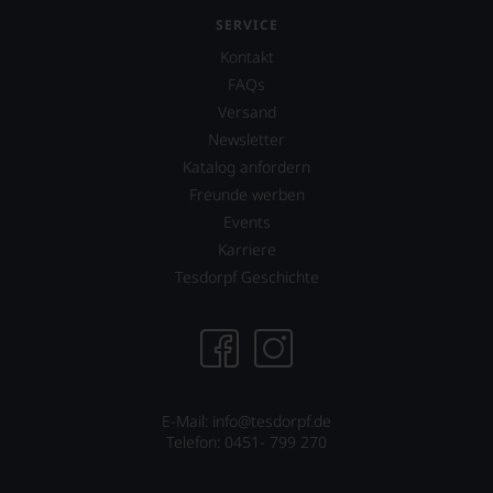
Sie
SERVICE
dank
unserer
Kontakt
Bewertungen
FAQs
stets,
Versand
was
für
Newsletter
einen
Katalog anfordern
Wein
Freunde werben
Sie
hier
Events
genießen
Karriere
können.
Tesdorpf Geschichte
Natürlich
müssen
Sie
in
Zukunft
auf
R.
E-Mail: info@tesdorpf.de
Parker
Telefon: 0451- 799 270
&
Co,