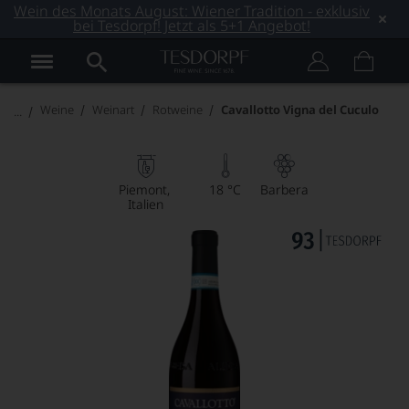
Wein des Monats August: Wiener Tradition - exklusiv
bei Tesdorpf! Jetzt als 5+1 Angebot!
Weine
Weinart
Rotweine
Cavallotto Vigna del Cuculo
Piemont
18 °C
Barbera
Italien