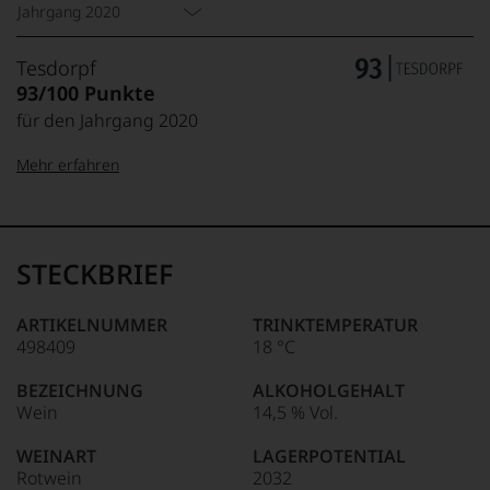
Jahrgang 2020
Tesdorpf
93/100 Punkte
für den Jahrgang 2020
Mehr erfahren
99–100 Punkte:
Tesdorpf
Der
Name
STECKBRIEF
Tesdorpf
95–98 Punkte:
steht
für
ARTIKELNUMMER
TRINKTEMPERATUR
»Fine
498409
18 °C
90–94 Punkte:
Wine«,
für
BEZEICHNUNG
ALKOHOLGEHALT
die
Wein
14,5 % Vol.
edlen
85–89 Punkte:
Weine
WEINART
LAGERPOTENTIAL
der
Rotwein
2032
Welt,