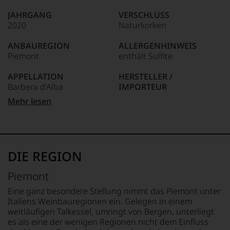
wie
JAHRGANG
VERSCHLUSS
kaum
2020
Naturkorken
Unter 85 Punkte:
ein
anderer.
ANBAUREGION
ALLERGENHINWEIS
Das
Piemont
enthält Sulfite
dokumentieren
wir
APPELLATION
HERSTELLER /
auch
Barbera d'Alba
IMPORTEUR
und
gerade
Cavallotto Tenuta Bricco
Mehr lesen
mit
REBSORTEN
Boschis - 12060 Castiglione
Bewertungen
100% Barbera
Falletto - Italia
und
Medaillen
BIO KENNZEICHNUNG
LAND
renommierter
HÄNDLER
Italien
DIE REGION
Weinjournalisten
DE-ÖKO-006
oder
FLASCHENGRÖSSE
Piemont
Fachpublikationen
BIO KENNZEICHNUNG
0,75 L
in
PRODUKT
Eine ganz besondere Stellung nimmt das Piemont unter
unseren
IT-BIO-015
GESCHMACK
Italiens Weinbauregionen ein. Gelegen in einem
Aussendungen
trocken
weitläufigen Talkessel, umringt von Bergen, unterliegt
oder
es als eine der wenigen Regionen nicht dem Einfluss
in