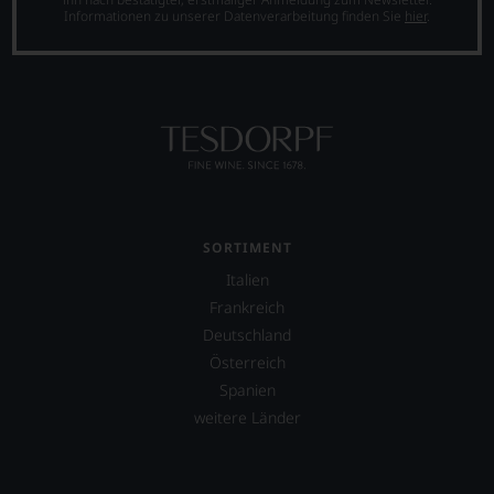
auf
Informationen zu unserer Datenverarbeitung finden Sie
hier
.
Einschätzungen
einzelner
Kritiker
verlassen
zu
müssen?
Unsere
Bewertungen
spiegeln
das
Ergebnis
SORTIMENT
unserer
Expertenrunde
Italien
wider.
Frankreich
Bitte
Deutschland
beachten
Sie
Österreich
auch
Spanien
unsere
weitere Länder
untenstehenden
Erläuterungen,
dann
wissen