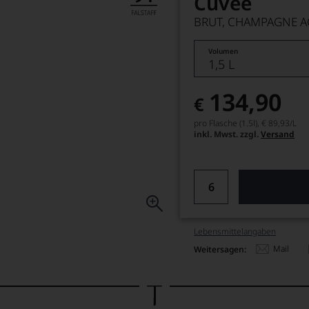
Cuvée
BRUT, CHAMPAGNE 
Volumen
1,5 L
134,90
€
pro Flasche (1.5l),
€ 89,93
/L
inkl. Mwst. zzgl.
Versand
Lebensmittel­angaben
Mail
Weitersagen: