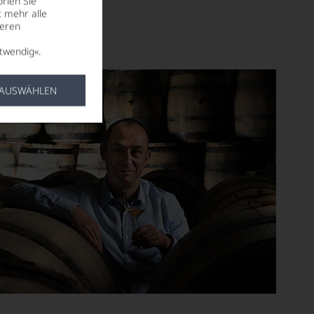
rien Sie
t mehr alle
seren
twendig«.
 AUSWÄHLEN