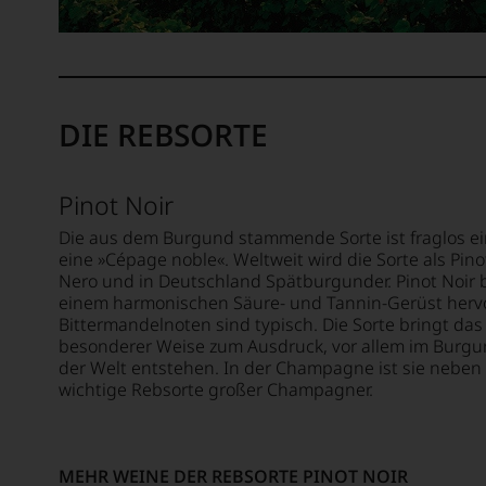
und
WERDEN
in
Trinken,
UNSERE
dem
sowie
WEINE
800
über
AUCH
unterschiedliche
Kulinarik-
SELBST
Sorten
Reisen,
BEWERTEN.
DIE REBSORTE
beschrieben
Restaurant-
werden,
Wir,
Neueröffnungen
Meilensteine
das
und
Pinot Noir
bzw. Standardwerke
Experten-
Bars.
im
und
Seit
Die aus dem Burgund stammende Sorte ist fraglos ei
Bereich
Verkostungsteam
seiner
eine »Cépage noble«. Weltweit wird die Sorte als Pinot
der
des
Geburtsstunde
Nero und in Deutschland Spätburgunder. Pinot Noir b
Weinpublikationen.
Hauses
richtet
einem harmonischen Säure- und Tannin-Gerüst herv
Tesdorpf,
der
Bittermandelnoten sind typisch. Die Sorte bringt das
Für
diskutieren
Falstaff
besonderer Weise zum Ausdruck, vor allem im Burgun
ihre
leidenschaftlich,
jährlich
der Welt entstehen. In der Champagne ist sie neben
Verdienste
aber
einen
wichtige Rebsorte großer Champagner.
um
konstruktiv
Rotweinpreis
die
jeden
für
Weinkritik
Wein
Weine
erhielt
MEHR WEINE DER REBSORTE PINOT NOIR
im
aus