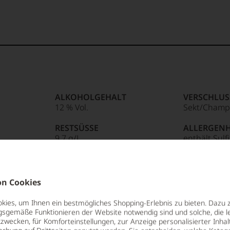
ALKOHOLGEHALT
VERSCHLUS
12 % Vol.
Sekt/Champ
RESTSÜSSE
ALLERGEN
9,7 g/L
enthält Sulf
SÄUREGEHALT
HERSTELLE
4,3 g/L
Champagne Bo
R
Rue Jules Lob
n Cookies
LAGERPOTENTIAL
France
2028
ies, um Ihnen ein bestmögliches Shopping-Erlebnis zu bieten. Dazu 
gsgemäße Funktionieren der Website notwendig sind und solche, die le
zwecken, für Komforteinstellungen, zur Anzeige personalisierter Inhal