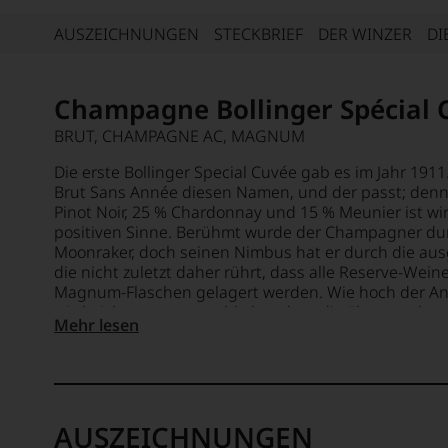
AUSZEICHNUNGEN
STECKBRIEF
DER WINZER
DI
Champagne Bollinger Spécial 
BRUT, CHAMPAGNE AC, MAGNUM
Die erste Bollinger Special Cuvée gab es im Jahr 1911
Brut Sans Année diesen Namen, und der passt; denn 
Pinot Noir, 25 % Chardonnay und 15 % Meunier ist wirkl
positiven Sinne. Berühmt wurde der Champagner du
Moonraker, doch seinen Nimbus hat er durch die ausg
die nicht zuletzt daher rührt, dass alle Reserve-Weine
Magnum-Flaschen gelagert werden. Wie hoch der Ant
wird nicht verraten, wohl aber, dass die ältesten dav
Mehr lesen
hinter sich haben. Der Champagner selbst reift min
Kellern von Bollinger. So ist hier unter der Ägide des
und seines Nachfolgers Nigel Kinsman nicht weniger
Non-Vintage-Champagners entstanden. Und das bezie
goldgelbe Farbe, in der sich ein feines Mousseux bild
AUSZEICHNUNGEN
aus reifen gelben und zitrischen Früchten, feinen i