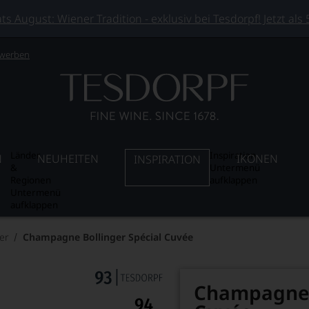
 August: Wiener Tradition - exklusiv bei Tesdorpf! Jetzt als
 werben
Länder
Inspiration
N
NEUHEITEN
IKONEN
INSPIRATION
&
Untermenü
Regionen
aufklappen
Untermenü
aufklappen
er
Champagne Bollinger Spécial Cuvée
Champagne B