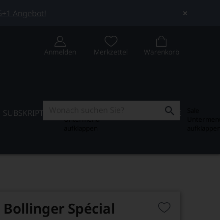
 5+1 Angebot!
Anmelden
Merkzettel
Warenkorb
Subskription
Sale
SUBSKRIPTION
WEIN-JOURNAL
SALE
Untermenü
Untermen
aufklappen
aufklappe
ollinger Spécial