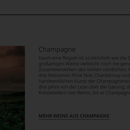
hren in den Kreidekellern Epernay. Der
teht in einem kleinen ummauerten
gen Reben, gelegen hinter dem
us Ende des 19. Jahrhunderts Europas
in Wunder verschont. Die Reben in diesem
it über 100 Jahre alten Wurzeln tief in den
cht mehr. Sie erbringen einen unglaublich
Champagne
llerdings leider minimal ausfallen.
Kaum eine Region ist so berühmt wie die 
großartigen Weine vielleicht noch nie ge
Zusammenwirken des kühlen nördlichen, k
drei Rebsorten Pinot Noir, Chardonnay un
handwerklichen Kunst der Champagnererz
drei Jahre von der Lese über die Gärung, 
Kreidekellern von Reims, bis er Champagne
MEHR WEINE AUS CHAMPAGNE