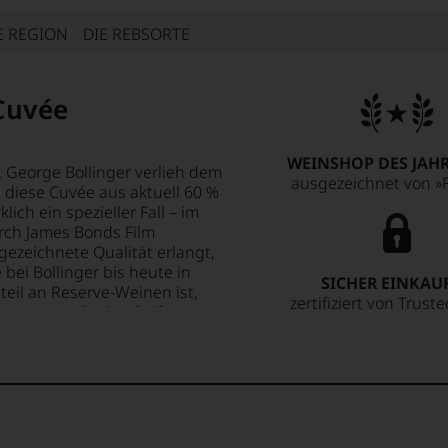
E REGION
DIE REBSORTE
Cuvée
WEINSHOP DES JAHR
. George Bollinger verlieh dem
ausgezeichnet von »F
diese Cuvée aus aktuell 60 %
ich ein spezieller Fall – im
rch James Bonds Film
ezeichnete Qualität erlangt,
 bei Bollinger bis heute in
SICHER EINKAU
eil an Reserve-Weinen ist,
zertifiziert von Trust
on bereits 15 Jahre Reifung
destens 36 Monate in den
 Chef de Cave Gilles Descôtes
 als der Gold-Standard eines
ht sich nicht nur auf die
et. Es ist auch die Mischung
ndischen Gewürzen, Kalk und