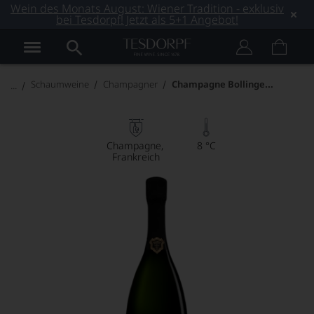
Wein des Monats August: Wiener Tradition - exklusiv
bei Tesdorpf! Jetzt als 5+1 Angebot!
Champagne Bollinger Vieilles Vignes Françaises
Schaumweine
Champagner
Champagne
8 °C
Frankreich