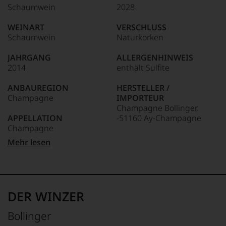
Schaumwein
2028
WEINART
VERSCHLUSS
Schaumwein
Naturkorken
JAHRGANG
ALLERGENHINWEIS
2014
enthält Sulfite
ANBAUREGION
HERSTELLER /
Champagne
IMPORTEUR
Champagne Bollinger,
APPELLATION
-51160 Ay-Champagne
Champagne
LAND
Mehr lesen
QUALITÄTSSTUFE
Frankreich
Champagner
FLASCHENGRÖSSE
REBSORTEN
0,75 L
Pinot Noir
DER WINZER
GESCHMACK
TRINKTEMPERATUR
trocken
Bollinger
8 °C