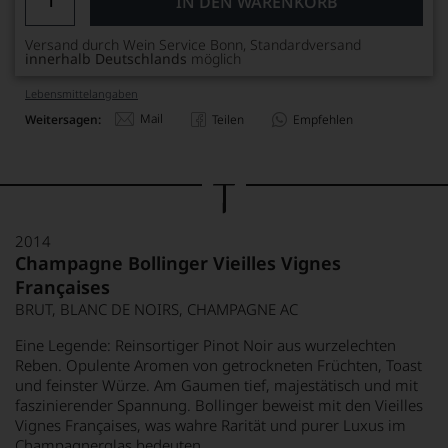
IN DEN WARENKORB
Versand durch Wein Service Bonn, Standardversand
innerhalb Deutschlands
möglich
Lebensmittel­angaben
Mail
Weitersagen:
Teilen
Empfehlen
2014
Champagne Bollinger Vieilles Vignes
Françaises
BRUT, BLANC DE NOIRS, CHAMPAGNE AC
Eine Legende: Reinsortiger Pinot Noir aus wurzelechten
Reben. Opulente Aromen von getrockneten Früchten, Toast
und feinster Würze. Am Gaumen tief, majestätisch und mit
faszinierender Spannung. Bollinger beweist mit den Vieilles
Vignes Françaises, was wahre Rarität und purer Luxus im
Champagnerglas bedeuten.