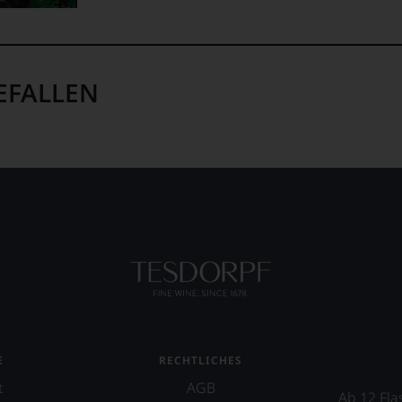
EFALLEN
E
RECHTLICHES
t
AGB
Ab 12 Fla