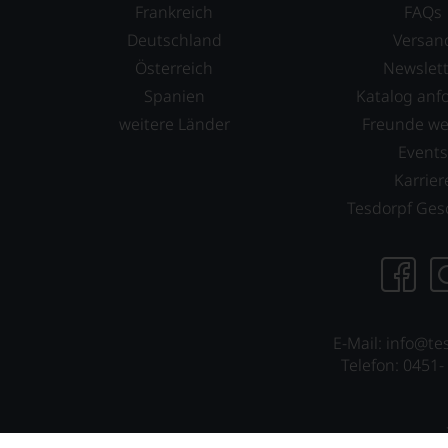
Frankreich
FAQs
haben
festgestellt,
Deutschland
Versan
dass
Österreich
Newslett
manch
Spanien
Katalog anf
eine
Bewertung
weitere Länder
Freunde w
schwer
Event
nachvollziehbar
Karrier
ist
oder
Tesdorpf Ges
am
Wein
vorbeigeht.
Aus
diesem
Grund
E-Mail: info@te
haben
Telefon: 0451-
wir
beschlossen:
WIR
WERDEN