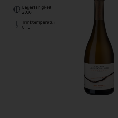
Lagerfähigkeit
2030
Trinktemperatur
8 °C