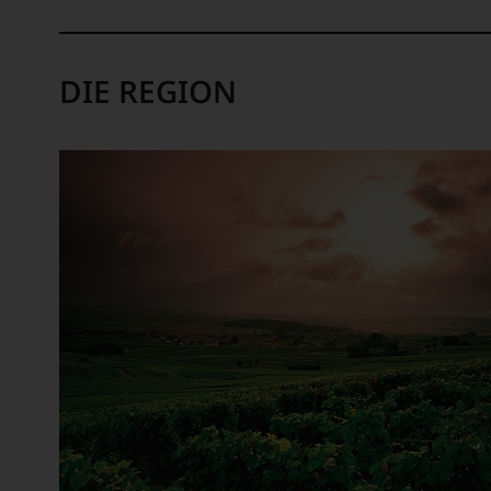
wie
kaum
ein
Unter 85 Punkte:
anderer.
DIE REGION
Das
dokumentieren
wir
auch
und
gerade
mit
Bewertungen
und
Medaillen
renommierter
Weinjournalisten
oder
Fachpublikationen
in
unseren
Aussendungen