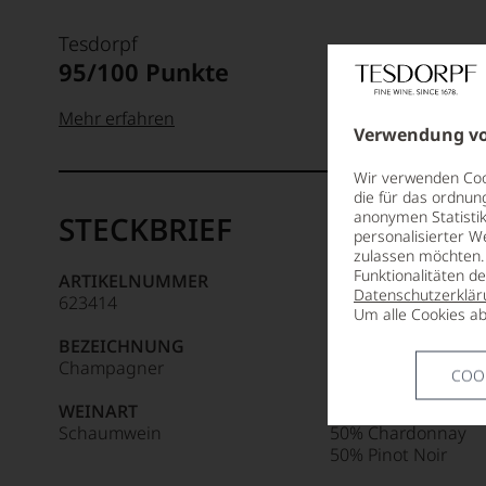
Tesdorpf
95/100 Punkte
Mehr erfahren
Verwendung vo
99–100 Punkte:
Tesdorpf
Wir verwenden Cook
Der
die für das ordnun
anonymen Statistik
Name
STECKBRIEF
personalisierter W
Tesdorpf
95–98 Punkte:
zulassen möchten. 
steht
Funktionalitäten d
ARTIKELNUMMER
ANBAUREGION
für
Datenschutzerklär
623414
Champagne
»Fine
Um alle Cookies ab
90–94 Punkte:
Wine«,
BEZEICHNUNG
APPELLATION
für
Champagner
Champagne
COO
die
edlen
WEINART
REBSORTEN
85–89 Punkte:
Weine
Schaumwein
50% Chardonnay
der
50% Pinot Noir
Welt,