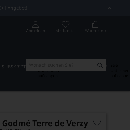
 5+1 Angebot!
Anmelden
Merkzettel
Warenkorb
Subskription
Sale
SUBSKRIPTION
WEIN-JOURNAL
SALE
Untermenü
Untermen
aufklappen
aufklappe
Godmé Terre de Verzy