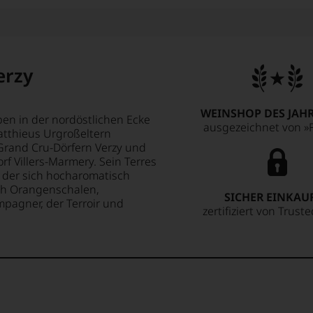
erzy
WEINSHOP DES JAHR
en in der nordöstlichen Ecke
ausgezeichnet von »F
atthieus Urgroßeltern
Grand Cru-Dörfern Verzy und
 Villers-Marmery. Sein Terres
, der sich hocharomatisch
Nach Orangenschalen,
SICHER EINKAU
pagner, der Terroir und
zertifiziert von Trust