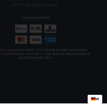
(innerhalb Deutschlands).
ZAHLUNGSARTEN
EN AUSGEZEICHNET: TESTSIEGER IN DER KATEGORIE
E & BORDEAUX« FALSTAFF – DIE BESTEN WEINHÄNDLER
DEUTSCHLAND 2023
DE
n