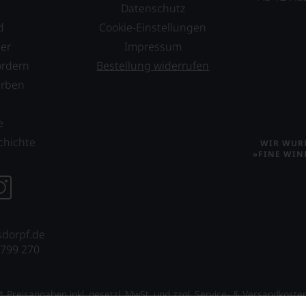
Datenschutz
d
Cookie-Einstellungen
er
Impressum
ordern
Bestellung widerrufen
erben
s
e
chichte
WIR WURD
»FINE WIN
sdorpf.de
 799 270
* Preisangaben inkl. gesetzl. MwSt. und zzgl. Service- & Versandkoste