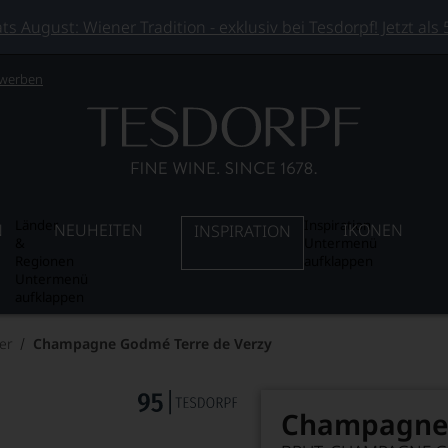
 August: Wiener Tradition - exklusiv bei Tesdorpf! Jetzt als
 werben
Länder
Inspiration
N
NEUHEITEN
IKONEN
INSPIRATION
&
Untermenü
Regionen
aufklappen
Untermenü
aufklappen
er
Champagne Godmé Terre de Verzy
Champagne 