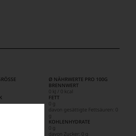
RÖSSE
Ø NÄHRWERTE PRO 100G
BRENNWERT
0 kJ / 0 kcal
K
FETT
0 g
davon gesättigte Fettsäuren: 0
g
KOHLENHYDRATE
0 g
davon Zucker: 0 g