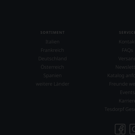
UNSERE
WEINE
AUCH
SELBST
BEWERTEN.
SORTIMENT
SERVIC
Wir,
Italien
Kontak
das
Frankreich
FAQs
Experten-
Deutschland
Versan
und
Verkostungsteam
Österreich
Newslett
des
Spanien
Katalog anf
Hauses
weitere Länder
Freunde w
Tesdorpf,
diskutieren
Event
leidenschaftlich,
Karrier
aber
Tesdorpf Ges
konstruktiv
jeden
Wein
im