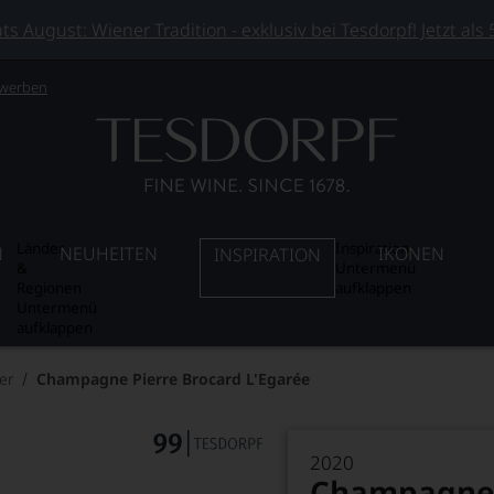
 August: Wiener Tradition - exklusiv bei Tesdorpf! Jetzt als
 werben
Länder
Inspiration
N
NEUHEITEN
IKONEN
INSPIRATION
&
Untermenü
Regionen
aufklappen
Untermenü
aufklappen
er
Champagne Pierre Brocard L'Egarée
2020
Champagne 