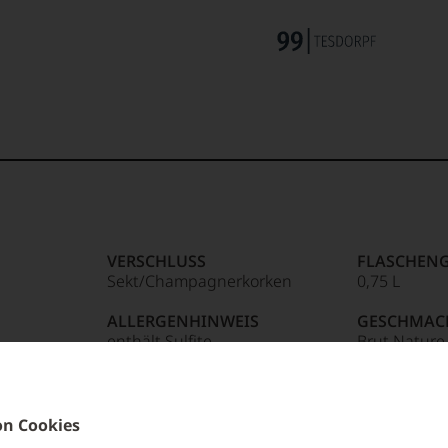
VERSCHLUSS
FLASCHENG
Sekt/Champagnerkorken
0,75 L
ALLERGENHINWEIS
GESCHMAC
enthält Sulfite
Brut Nature
HERSTELLER / IMPORTEUR
R
Champagne Pierre Brocard,
10110 Celles-sur-Ource -
n Cookies
France