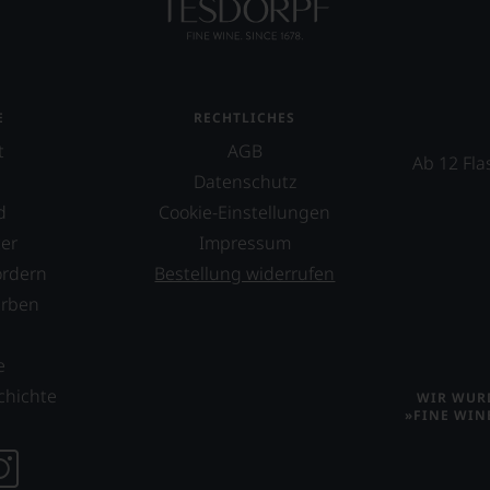
E
RECHTLICHES
t
AGB
Ab 12 Fla
Datenschutz
d
Cookie-Einstellungen
er
Impressum
ordern
Bestellung widerrufen
erben
s
e
chichte
WIR WURD
»FINE WIN