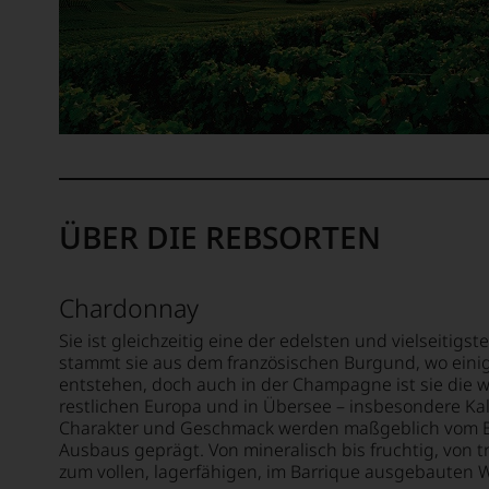
oder
in
unserem
Webshop,
um
zu
unterstreichen,
auf
welch
hohem
ÜBER DIE REBSORTEN
Niveau
sich
unsere
Weinselektion
Chardonnay
bewegt.
Sie ist gleichzeitig eine der edelsten und vielseitig
Das
stammt sie aus dem französischen Burgund, wo eini
aber
entstehen, doch auch in der Champagne ist sie die wi
genügt
restlichen Europa und in Übersee – insbesondere Kali
uns
Charakter und Geschmack werden maßgeblich vom B
nicht
Ausbaus geprägt. Von mineralisch bis fruchtig, von t
mehr.
zum vollen, lagerfähigen, im Barrique ausgebauten Wein
Wir