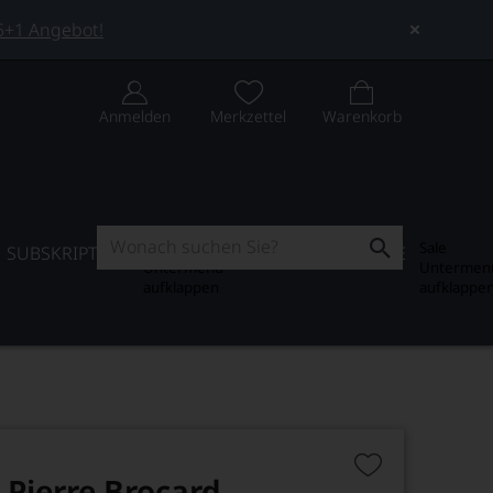
 5+1 Angebot!
Anmelden
Merkzettel
Warenkorb
Subskription
Sale
SUBSKRIPTION
WEIN-JOURNAL
SALE
Untermenü
Untermen
aufklappen
aufklappe
Pierre Brocard