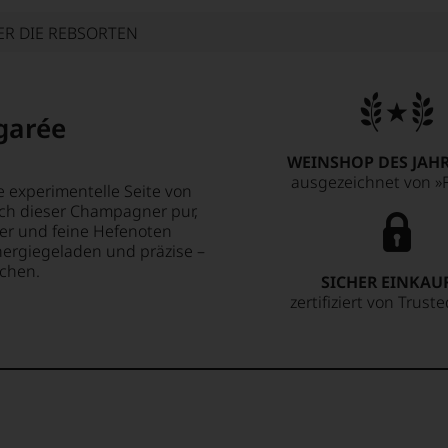
ER DIE REBSORTEN
garée
WEINSHOP DES JAHR
ausgezeichnet von »F
e experimentelle Seite von
sich dieser Champagner pur,
ter und feine Hefenoten
nergiegeladen und präzise –
uchen.
SICHER EINKAU
zertifiziert von Trust