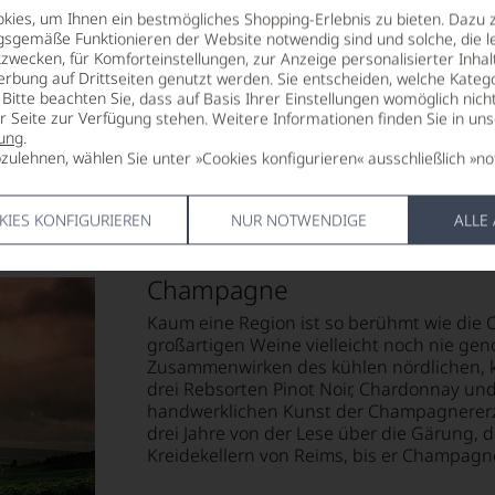
ies, um Ihnen ein bestmögliches Shopping-Erlebnis zu bieten. Dazu 
LAND
gsgemäße Funktionieren der Website notwendig sind und solche, die le
Frankreich
zwecken, für Komforteinstellungen, zur Anzeige personalisierter Inhal
erbung auf Drittseiten genutzt werden. Sie entscheiden, welche Katego
Bitte beachten Sie, dass auf Basis Ihrer Einstellungen womöglich nich
er Seite zur Verfügung stehen. Weitere Informationen finden Sie in un
ung
.
zulehnen, wählen Sie unter »Cookies konfigurieren« ausschließlich »no
KIES KONFIGURIEREN
NUR NOTWENDIGE
ALLE
Champagne
Kaum eine Region ist so berühmt wie die 
großartigen Weine vielleicht noch nie ge
Zusammenwirken des kühlen nördlichen, k
drei Rebsorten Pinot Noir, Chardonnay un
handwerklichen Kunst der Champagnererz
drei Jahre von der Lese über die Gärung, 
Kreidekellern von Reims, bis er Champagne