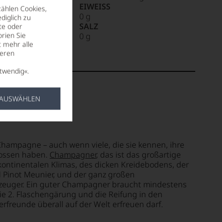
EIWEISS
zählen Cookies,
0 g
diglich zu
SALZ
te oder
rien Sie
0 g
t mehr alle
seren
twendig«.
 AUSWÄHLEN
Champagne – auch wenn viele, die sie kennen, ihre
nossen haben.
Champagner
, das ist das großartige
ontinentalen Klimas, des dicken Kreidebodens, der
d Pinot Meunier, und der ganz großen
euger. Ein guter Champagner braucht mindestens
die 2. Flaschengärung und die Reifung in den
rfreunde überall auf der Welt erfreuen darf.