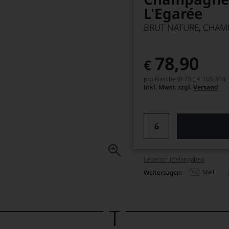
L'Egarée
BRUT NATURE, CHAM
78,90
€
pro Flasche (0.75l),
€ 105,20
/L
inkl. Mwst. zzgl.
Versand
Lebensmittel­angaben
Mail
Weitersagen: