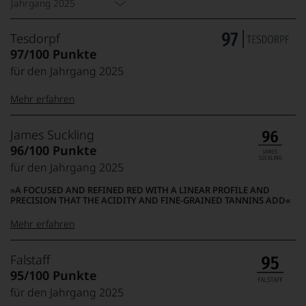
Jahrgang 2025
stoffig getragen, sehr dicht, dabei mit guter Proportion,
wirkt recht präszise, die Mineralität ist durchdringend, die
Tesdorpf
jahrgangstypische Trockenheit ist nur sehr gering
ausgeprägt. Ein kraftvoller, und in sich komplett." (Antonio
97/100 Punkte
Galloni)
für den Jahrgang 2025
Mehr erfahren
99–100 Punkte:
Tesdorpf
James Suckling
Der
96/100 Punkte
Name
für den Jahrgang 2025
Tesdorpf
95–98 Punkte:
steht
A FOCUSED AND REFINED RED WITH A LINEAR PROFILE AND
für
PRECISION THAT THE ACIDITY AND FINE-GRAINED TANNINS ADD
»Fine
90–94 Punkte:
Wine«,
Mehr erfahren
für
die
100-95 Punkte:
James
Falstaff
edlen
85–89 Punkte:
Suckling
95/100 Punkte
Weine
Der
der
für den Jahrgang 2025
Amerikaner
90 Punkte und
Welt,