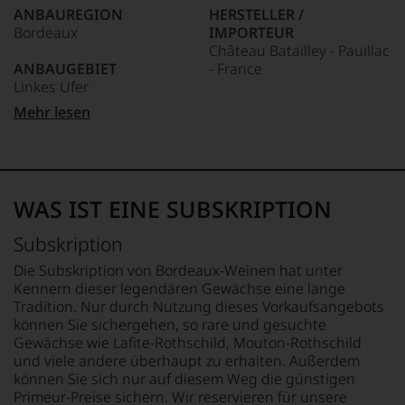
unserem
Es
er
ANBAUREGION
HERSTELLER /
Webshop,
ist
studierte
Bordeaux
IMPORTEUR
um
das
zunächst
Château Batailley - Pauillac
zu
älteste
Journalismus
ANBAUGEBIET
- France
unterstreichen,
und
an
auf
Linkes Ufer
heute
der
welch
auch
LAND
Mehr lesen
Universität
hohem
auflagenstärkste
APPELLATION
Frankreich
von
Niveau
Wein-
Pauillac
Wisconsin.
sich
und
FLASCHENGRÖSSE
Bedingt
unsere
Gourmetmagazin
REBSORTEN
0,75 L
durch
Weinselektion
Österreichs.
Cabernet Sauvignon
seinen
WAS IST EINE SUBSKRIPTION
bewegt.
Seit
Merlot
GESCHMACK
Vater
Das
2010
Petit Verdot
trocken
wandte
aber
Subskription
befindet
er
genügt
sich
TRINKTEMPERATUR
sich
Die Subskription von Bordeaux-Weinen hat unter
uns
das
18 °C
aber
Kennern dieser legendären Gewächse eine lange
nicht
Magazin
vor
Tradition. Nur durch Nutzung dieses Vorkaufsangebots
mehr.
mehrheitlich
allen
können Sie sichergehen, so rare und gesuchte
Wir
im
Dingen
Gewächse wie Lafite-Rothschild, Mouton-Rothschild
haben
Besitz
nach
und viele andere überhaupt zu erhalten. Außerdem
festgestellt,
der
1978
dass
können Sie sich nur auf diesem Weg die günstigen
Familie
zunehmend
manch
Rosam,
Primeur-Preise sichern. Wir reservieren für unsere