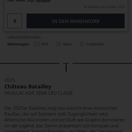
inkl. Mwst. zzgl.
Versand
Auslieferung Frühjahr 2028
IN DEN WARENKORB
Lebensmittel­angaben
Mail
Weitersagen:
Teilen
Empfehlen
2025
Château Batailley
PAUILLAC AOP, 5ÈME CRU CLASSÉ
Der 2025er Batailley zeigt das Gesicht eines klassischen
Pauillac, der auf Substanz statt Zugänglichkeit setzt.
Ätherische Würznoten und ein Duft wie Graphit dominieren
vin der Jugend; das Tannin präsentiert sich kompakt und
auskleidend. Typisch Batailley – ein Wein, der Zeit verlangt