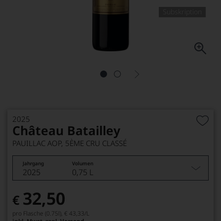
Subskription
2025
Château Batailley
PAUILLAC AOP, 5ÈME CRU CLASSÉ
Jahrgang
Volumen
2025
0,75 L
32,50
€
pro Flasche (0.75l),
€ 43,33
/L