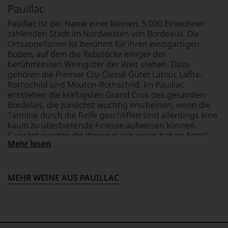
Pauillac
Einschätzungen
runden
er
einzelner
das
schrieb
Pauillac ist der Name einer kleinen, 5.000 Einwohner
Kritiker
Verlagsangebot
aber
zählenden Stadt im Nordwesten von Bordeaux. Die
verlassen
ab.
auch
Ortsappellation ist berühmt für ihren einzigartigen
zu
Selbstverständlich
über
Boden, auf dem die Rebstöcke einiger der
müssen?
ist
Australien,
berühmtesten Weingüter der Welt stehen. Dazu
Unsere
der
Neuseeland
gehören die Premier Cru Classé Güter Latour, Lafite-
Bewertungen
Falstaff
und
Rothschild und Mouton-Rothschild. Im Pauillac
spiegeln
auch
Amerika.
das
entstehen die kräftigsten Grand Crus des gesamten
im
Der
Ergebnis
digitalen
Bordelais, die zunächst wuchtig erscheinen, wenn die
Zigarrenliebhaber
unserer
Zeitalter
Suckling
Tannine durch die Reife geschliffen sind allerdings eine
Expertenrunde
angekommen
schrieb
kaum zu überbietende Finesse aufweisen können.
wider.
und
auch
Geprägt werden die Weine durch einen hohen Anteil
Bitte
verfügt
Mehr lesen
nebenbei
Cabernet Sauvignon, der ihnen Kraft und Substanz
beachten
über
für
verleiht und sie ausgesprochen lange lagerfähig macht.
Sie
eine
die
auch
entsprechende
Zeitschrift
MEHR WEINE AUS PAUILLAC
unsere
Website
Cigar
untenstehenden
sowie
Afficionado
Erläuterungen,
über
und
dann
eine
veröffentlichte
wissen
umfangreiche
Bücher,