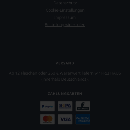
der
Deutschland
Datenschutz
Rockband
und
Cookie-Einstellungen
Tool
seit
über
2014
Impressum
dessen
ebenfalls
Bestellung widerrufen
Projekt
eine
eines
Schweizer
Weinguts
Ausgabe,
in
die
Arizona.
sich
an
Ebenfalls
der
VERSAND
unterstützt
dortigen
er
Wein-
Ab 12 Flaschen oder 250 € Warenwert liefern wir FREI HAUS
das
und
(innerhalb Deutschlands).
Projekt
Gastronomieszene
»One
ausrichtet.
World
ZAHLUNGSARTEN
One
Wine«,
das
vor
allen
Dingen