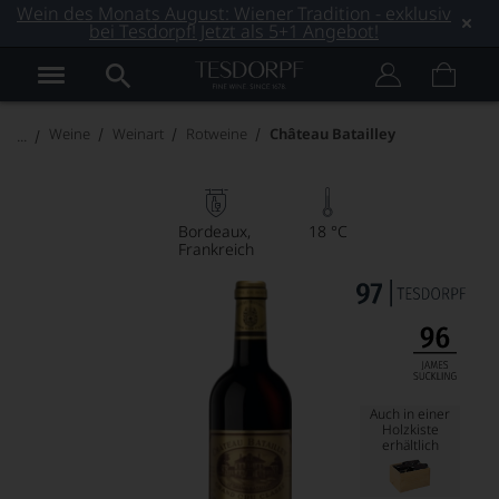
Wein des Monats August: Wiener Tradition - exklusiv
bei Tesdorpf! Jetzt als 5+1 Angebot!
Weine
Weinart
Rotweine
Château Batailley
Bordeaux
18 °C
Frankreich
Auch in einer
Holzkiste
erhältlich