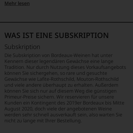
auch
Webshop,
Mehr lesen
Kreativität
auflagenstärkste
APPELLATION
LAND
um
und
Wein-
Saint-Emilion
Frankreich
zu
Innovationsgeist
und
unterstreichen,
Weinjournalismus
Gourmetmagazin
auf
REBSORTEN
FLASCHENGRÖSSE
und
Österreichs.
welch
Cabernet Franc
0,75 L
Weinbewertung
WAS IST EINE SUBSKRIPTION
Seit
hohem
Cabernet Sauvignon
revolutioniert.
2010
Niveau
Merlot
GESCHMACK
Subskription
befindet
Der
sich
trocken
sich
studierte
unsere
TRINKTEMPERATUR
Die Subskription von Bordeaux-Weinen hat unter
das
Rechtsanwalt
Weinselektion
18 °C
Kennern dieser legendären Gewächse eine lange
Magazin
verstand
bewegt.
Tradition. Nur durch Nutzung dieses Vorkaufsangebots
mehrheitlich
sich
Das
können Sie sichergehen, so rare und gesuchte
im
als
aber
Gewächse wie Lafite-Rothschild, Mouton-Rothschild
Besitz
Sprachrohr
genügt
und viele andere überhaupt zu erhalten. Außerdem
der
des
uns
können Sie sich nur auf diesem Weg die günstigen
Familie
Verbrauchers
nicht
Rosam,
Primeur-Preise sichern. Wir reservieren für unsere
und
mehr.
2017
Kunden ein Kontingent des 2019er Bordeaux bis Mitte
schuf
Wir
erwarb
1978
August 2020, doch viele der angebotenen Weine
haben
ein
den
festgestellt,
werden sehr schnell ausverkauft sein, also warten Sie
Ex
Newsletter
dass
nicht zu lange mit Ihrer Bestellung.
VW
»The
manch
Vorstandsmitglied
Wine
eine