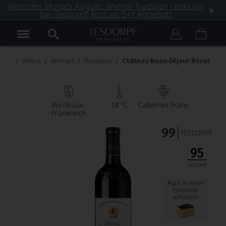
Wein des Monats August: Wiener Tradition - exklusiv
bei Tesdorpf! Jetzt als 5+1 Angebot!
Weine
Weinart
Rotweine
Château Beau-Séjour Bécot
Bordeaux
18 °C
Cabernet Franc
Frankreich
Auch in einer
Holzkiste
erhältlich