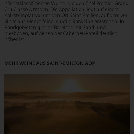
Einschätzungen
Der
höchstklassifizierten Weine, die den Titel Premier Grand
der
einzelner
Jahrgang
Cru Classé A tragen. Die Appellation liegt auf einem
Falstaff
Kritiker
gilt
Kalksteinplateau um den Ort Saint-Emilion, auf dem vor
auch
verlassen
heute
allem aus Merlot feine, subtile Rotweine entstehen. In
im
zu
als
Randgebieten gibt es Bereiche mit Sand- und
digitalen
müssen?
einer
Kiesböden, auf denen der Cabernet-Anteil deutlich
Zeitalter
Unsere
der
höher ist.
angekommen
Bewertungen
größten
und
spiegeln
in
verfügt
das
der
über
Ergebnis
Geschichte
eine
unserer
MEHR WEINE AUS SAINT-EMILION AOP
des
entsprechende
Expertenrunde
Bordelais
Website
wider.
und
sowie
Bitte
genießt
über
beachten
Kultstatus.
eine
Sie
Und
umfangreiche
auch
er
Wein-
unsere
verschaffte
Datenbank.
untenstehenden
Robert
Erläuterungen,
Neben
Parker
dann
den
ein
wissen
Magazinen
derart
Sie
veröffentlicht
hohes