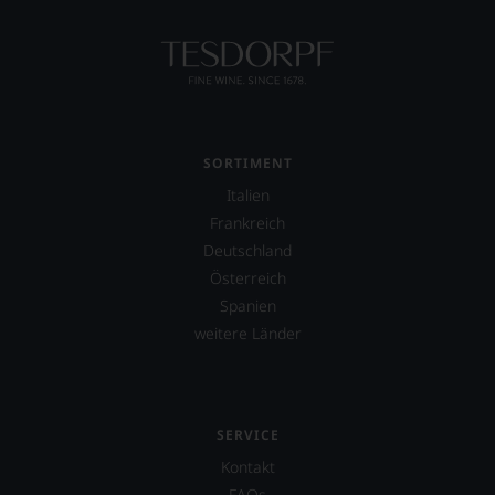
Schweizer
Ausgabe,
die
sich
an
der
dortigen
Wein-
SORTIMENT
und
Gastronomieszene
Italien
ausrichtet.
Frankreich
Deutschland
Österreich
Spanien
weitere Länder
SERVICE
Kontakt
FAQs