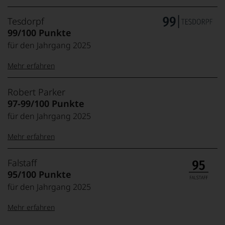
Tesdorpf
99/100 Punkte
für den Jahrgang 2025
Mehr erfahren
99–100 Punkte:
Tesdorpf
Robert Parker
Der
97-99/100 Punkte
Name
für den Jahrgang 2025
Tesdorpf
95–98 Punkte:
steht
Mehr erfahren
für
»Fine
90–94 Punkte:
Wine«,
100-96 Punkte:
Robert
Falstaff
für
Parker
95/100 Punkte
die
Ganz
edlen
für den Jahrgang 2025
85–89 Punkte:
ohne
Weine
Frage
der
Mehr erfahren
war
Welt,
Robert
95-90 Punkte:
wie