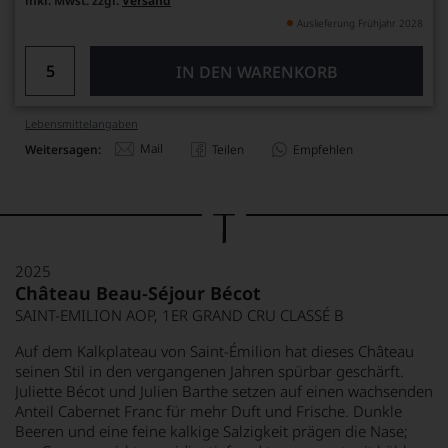
inkl. Mwst. zzgl.
Versand
Auslieferung Frühjahr 2028
IN DEN WARENKORB
Lebensmittel­angaben
Mail
Weitersagen:
Teilen
Empfehlen
2025
Château Beau-Séjour Bécot
SAINT-EMILION AOP, 1ER GRAND CRU CLASSÉ B
Auf dem Kalkplateau von Saint-Émilion hat dieses Château
seinen Stil in den vergangenen Jahren spürbar geschärft.
Juliette Bécot und Julien Barthe setzen auf einen wachsenden
Anteil Cabernet Franc für mehr Duft und Frische. Dunkle
Beeren und eine feine kalkige Salzigkeit prägen die Nase;