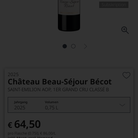
Subskription
2025
Château Beau-Séjour Bécot
SAINT-EMILION AOP, 1ER GRAND CRU CLASSÉ B
Jahrgang
Volumen
2025
0,75 L
64,50
€
pro Flasche (0.75l),
€ 86,00
/L