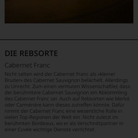
dank
der
Maß
unserer
Falstaff-
an
Bewertungen
Verlag
Popularität,
stets,
jährlich
dass
was
einen
in
für
Restaurantführer,
der
einen
zwei
Folgezeit
Wein
Weinführer,
die
Sie
DIE REBSORTE
einen
Zahl
hier
Bar-
der
genießen
und
Abonnenten
Cabernet Franc
können.
Spiritsguide
des
Nicht selten wird der Cabernet Franc als »kleiner
sowie
»Wine
Natürlich
Bruder« des Cabernet Sauvignon belächelt. Allerdings
einen
Advocate«
müssen
zu Unrecht. Zum einen vermuten Wissenschaftler, dass
Caféguide.
auf
Sie
der berühmtere Cabernet Sauvignon ein Abkömmling
40.000
in
Im
des Cabernet Franc sei. Auch auf Rebsorten wie Merlot
anwuchs.
Zukunft
hauptsächlichen
Parker-
oder Carménère kann dieses zutreffen könnte. Dafür
auf
Wein-
Bewertungen
nimmt der Cabernet Franc eine wesentliche Rolle in
R.
und
sind
Parker
vielen Top-Regionen der Welt ein. Nicht zuletzt im
Gourmetmagazin
heute
&
berühmten Bordeaux, wo er als Verschnittpartner in
Falstaff
aus
Co,
einer Cuvée wichtige Dienste verrichtet.
schreiben
der
nicht
und