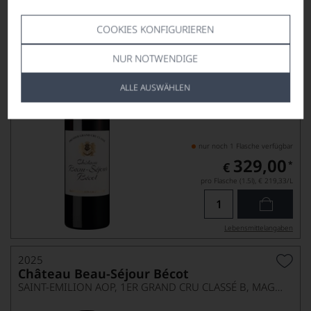
Château Beau-Séjour Bécot
SAINT-EMILION AOP, GRAND CRU CLASSÉ B, MAGNUM
COOKIES KONFIGURIEREN
NUR NOTWENDIGE
ALLE AUSWÄHLEN
nur noch 1 Flasche verfügbar
329,00
*
€
pro Flasche (1.5l),
€ 219,33
/L
Lebensmittel­angaben
2025
Château Beau-Séjour Bécot
SAINT-EMILION AOP, 1ER GRAND CRU CLASSÉ B, MAGNUM