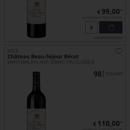
99,00
*
€
pro Flasche (0.75l),
€ 132,00
/L
Lebensmittel­angaben
2022
Château Beau-Séjour Bécot
SAINT-EMILION AOP, GRAND CRU CLASSÉ B
110,00
*
€
pro Flasche (0.75l),
€ 146,67
/L