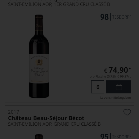
SAINT-EMILION AOP, 1ER GRAND CRU CLASSÉ B
74,90
*
€
pro Flasche (0.75l),
€ 99,87
/L
Lebensmittel­angaben
2017
Château Beau-Séjour Bécot
SAINT-EMILION AOP, GRAND CRU CLASSÉ B