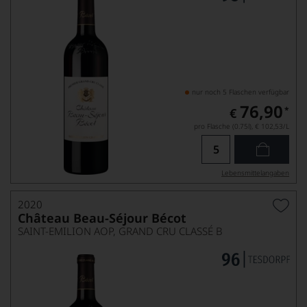
nur noch 5 Flaschen verfügbar
76,90
*
€
pro Flasche (0.75l),
€ 102,53
/L
Lebensmittel­angaben
2020
Château Beau-Séjour Bécot
SAINT-EMILION AOP, GRAND CRU CLASSÉ B