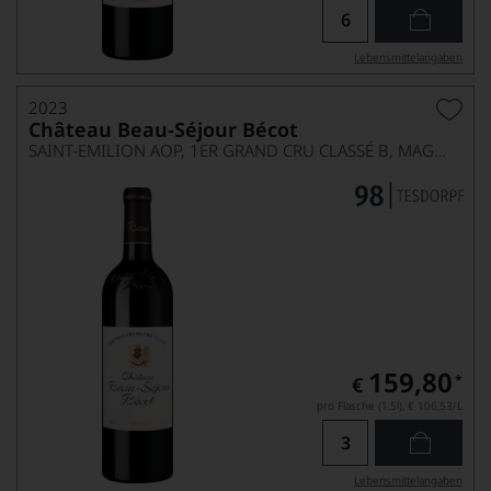
Lebensmittel­angaben
2023
Château Beau-Séjour Bécot
SAINT-EMILION AOP, 1ER GRAND CRU CLASSÉ B, MAGNUM
159,80
*
€
pro Flasche (1.5l),
€ 106,53
/L
Lebensmittel­angaben