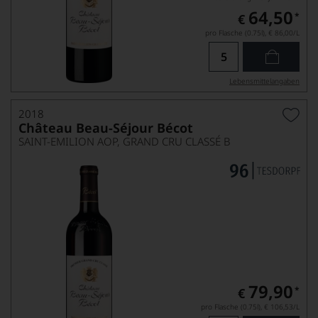
64,50
*
€
pro Flasche (0.75l),
€ 86,00
/L
Lebensmittel­angaben
2018
Château Beau-Séjour Bécot
SAINT-EMILION AOP, GRAND CRU CLASSÉ B
79,90
*
€
pro Flasche (0.75l),
€ 106,53
/L