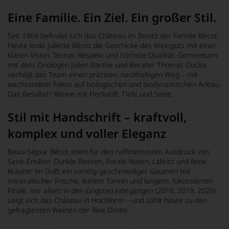
Eine Familie. Ein Ziel. Ein großer Stil.
Seit 1969 befindet sich das Château im Besitz der Familie Bécot.
Heute lenkt Juliette Bécot die Geschicke des Weinguts mit einer
klaren Vision: Terroir, Respekt und höchste Qualität. Gemeinsam
mit dem Önologen Julien Barthe und Berater Thomas Duclos
verfolgt das Team einen präzisen, nachhaltigen Weg – mit
wachsendem Fokus auf biologischen und biodynamischen Anbau.
Das Resultat? Weine mit Herkunft, Tiefe und Seele.
Stil mit Handschrift – kraftvoll,
komplex und voller Eleganz
Beau-Séjour Bécot steht für den raffiniertesten Ausdruck von
Saint-Émilion: Dunkle Beeren, florale Noten, Lakritz und feine
Kräuter im Duft; ein samtig-geschmeidiger Gaumen mit
mineralischer Frische, feinem Tannin und langem, fokussierten
Finale. Vor allem in den jüngsten Jahrgängen (2018, 2019, 2020)
zeigt sich das Château in Hochform – und zählt heute zu den
gefragtesten Weinen der Rive Droite.