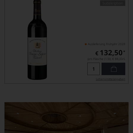
Subskription
Auslieferung Frühjahr 2028
132,50
*
€
pro Flasche (1.5l),
€ 88,33
/L
Lebensmittel­angaben