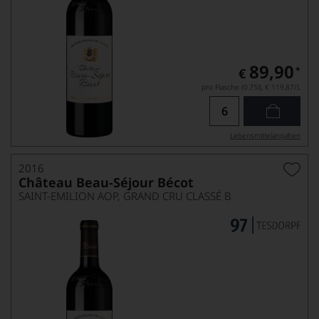
89,90
*
€
pro Flasche (0.75l),
€ 119,87
/L
Lebensmittel­angaben
2016
Château Beau-Séjour Bécot
SAINT-EMILION AOP, GRAND CRU CLASSÉ B