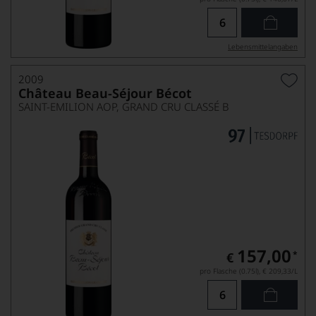
Lebensmittel­angaben
2009
Château Beau-Séjour Bécot
SAINT-EMILION AOP, GRAND CRU CLASSÉ B
157,00
*
€
pro Flasche (0.75l),
€ 209,33
/L