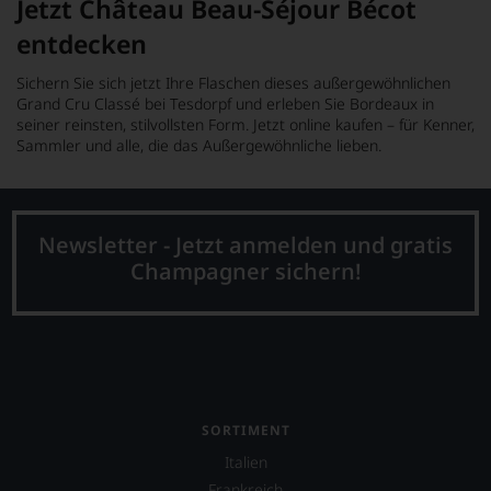
Jetzt Château Beau-Séjour Bécot
entdecken
Sichern Sie sich jetzt Ihre Flaschen dieses außergewöhnlichen
Grand Cru Classé bei Tesdorpf und erleben Sie Bordeaux in
seiner reinsten, stilvollsten Form. Jetzt online kaufen – für Kenner,
Sammler und alle, die das Außergewöhnliche lieben.
Newsletter - Jetzt anmelden und gratis
Champagner sichern!
SORTIMENT
Italien
Frankreich