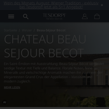
Wein des Monats August: Wiener Tradition - exklusiv
bei Tesdorpf! Jetzt als 5+1 Angebot!
Startseite
Winzer
Beau-Séjour Bécot
CHATEAU BEAU
SEJOUR BECOT
Ein Saint-Émilion mit Ausstrahlung: Beau-Séjour Bécot verbindet
seidige Textur mit Tiefe und Balance. Florale Noten, feine
Mineralik und vielschichtige Aromatik machen ihn zu einem der
elegantesten Grand Crus der Appellation – klassisch und
modern zugleich.
MEHR LESEN
Dieses