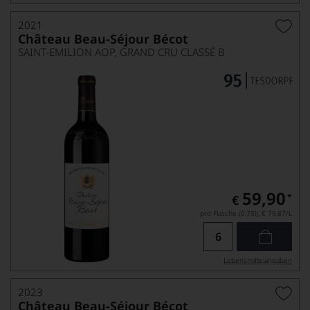
2021
Château Beau-Séjour Bécot
SAINT-EMILION AOP, GRAND CRU CLASSÉ B
59,90
*
€
pro Flasche (0.75l),
€ 79,87
/L
Lebensmittel­angaben
2023
Château Beau-Séjour Bécot