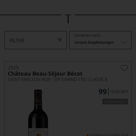
Bild
wurde
mithilfe
von
KI
verändert.
Sortieren nach:
FILTER
Unsere Empfehlungen
2025
Château Beau-Séjour Bécot
SAINT-EMILION AOP, 1ER GRAND CRU CLASSÉ B
Subskription
Auslieferung Frühjahr 2028