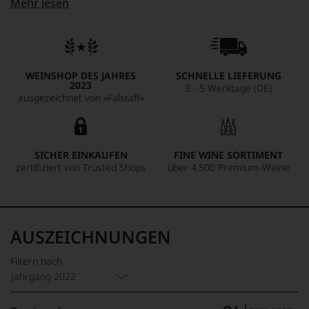
Mehr lesen
The 2022 Certan de May opens in the glass with
aromas of cherries, minty berries, spices and
fruitcake, followed by a medium to full-bodied,
pure and fleshy palate that's lively and
harmonious, with good depth and a classically
WEINSHOP DES JAHRES
SCHNELLE LIEFERUNG
proportioned profile.
William Kelley 92-94
2023
3 - 5 Werktage (DE)
(robertparker.com)
ausgezeichnet von »Falstaff«
Tiefdunkles Rubingranat, opaker Kern, violette
Reflexe, dezente Randaufhellung. Reife schwarze
Kirschen, einladende Brombeerkonfitüre,
SICHER EINKAUFEN
FINE WINE SORTIMENT
kandierte Orangenzesten, entwickeltes Bukett.
zertifiziert von Trusted Shops
über 4.500 Premium-Weine
Komplex, saftig, dunkle Frucht, frisch und
lebendig am Gaumen, salzig-zitronig im Abgang,
ein facettenreicher, früher zugänglicher
Speisenbegleiter.
falstaff 95
(falstaff.com)
AUSZEICHNUNGEN
Another fine offering from this much-improved
estate. Deep, bright crimson. Red- and dark-fruit
Filtern nach
notes with a hint of liquorice. Attractive density
Jahrgang 2022
and weight. Juicy, fresh and gourmand, the
tannins silky and long. Persistent. (JL).
Jancis