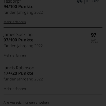
Tesdorpf
Robinson 17+
(jancisrobinson.com)
94/100 Punkte
für den Jahrgang 2022
Mehr erfahren
99–100 Punkte:
Tesdorpf
James Suckling
Der
97/100 Punkte
Name
für den Jahrgang 2022
Tesdorpf
95–98 Punkte:
steht
Mehr erfahren
für
»Fine
90–94 Punkte:
Wine«,
100-95 Punkte:
James
Jancis Robinson
für
Suckling
17+/20 Punkte
die
Der
edlen
für den Jahrgang 2022
85–89 Punkte:
Amerikaner
90 Punkte und
Weine
James
mehr:
der
Mehr erfahren
Suckling,
Welt,
Jahrgang
wie
Unter 88
1958,
20 Punkte:
Jancis
Exzellent,
kaum
Punkte:
Alle Auszeichnungen ansehen
zählt
absolut outstanding,
Robinson
Unter 85 Punkte:
ein