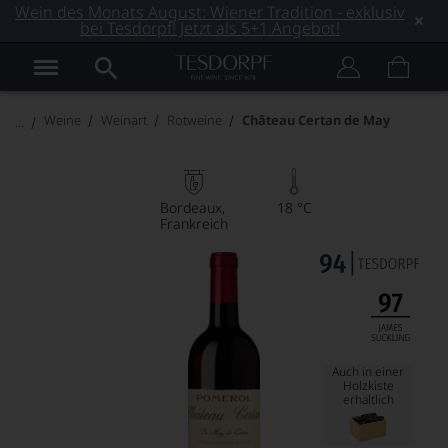
Wein des Monats August: Wiener Tradition - exklusiv
bei Tesdorpf! Jetzt als 5+1 Angebot!
Weine
Weinart
Rotweine
Château Certan de May
Bordeaux
18 °C
Frankreich
Auch in einer
Holzkiste
erhältlich