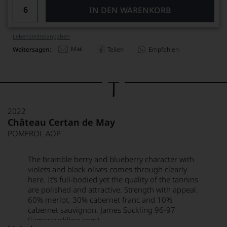
IN DEN WARENKORB
Lebensmittel­angaben
Mail
Weitersagen:
Teilen
Empfehlen
2022
Château Certan de May
POMEROL AOP
The bramble berry and blueberry character with
violets and black olives comes through clearly
here. It’s full-bodied yet the quality of the tannins
are polished and attractive. Strength with appeal.
60% merlot, 30% cabernet franc and 10%
cabernet sauvignon.
James Suckling 96-97
(jamessuckling.com)