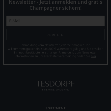
Kritiker
Newsletter - Jetzt anmelden und gratis
Australien,
verlassen
Champagner sichern!
Neuseeland
zu
und
müssen?
Amerika.
Unsere
Der
Bewertungen
Zigarrenliebhaber
spiegeln
Suckling
das
ANMELDEN
schrieb
Ergebnis
auch
unserer
Abmeldung vom Newsletter jederzeit möglich. Ihr
nebenbei
Expertenrunde
Willkommensgutschein ist ab 200 € Warenwert gültig und Sie erhalten
für
wider.
ihn nach bestätigter, erstmaliger Anmeldung zum Newsletter.
die
Informationen zu unserer Datenverarbeitung finden Sie
hier
.
Bitte
Zeitschrift
beachten
Cigar
Sie
Afficionado
auch
und
unsere
veröffentlichte
untenstehenden
Bücher,
Erläuterungen,
etwa
dann
über
wissen
Jahrgangs-
Sie
Portwein.
dank
Seit
unserer
SORTIMENT