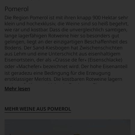
Beginn
und
bzw. Standardwerke
der
Verkostungsteam
Pomerol
im
80er
des
Bereich
Die Region Pomerol ist mit ihren knapp 900 Hektar sehr
Jahre
Hauses
der
klein und hochexklusiv, die Weine sind so heiß begehrt,
führten
Tesdorpf,
Weinpublikationen.
ihn
wie rar und kostbar. Dass die unvergleichlich samtigen,
diskutieren
Für
erste
lange lagerfähigen Rotweine hier so besonders gut
leidenschaftlich,
ihre
Reisen
aber
gelingen, liegt an der einzigartigen Beschaffenheit des
Verdienste
nach
konstruktiv
Bodens. Der Sand-Kiesbogen hat Zwischenschichten
um
Europa,
jeden
aus Lehm und eine Unterschicht aus eisenhaltigem
die
wo
Wein
Eisenortstein, der als
Crasse de fer
(Eisenschlacke)
»
«
Weinkritik
er
im
oder
Machefer
bezeichnet wird. Der hohe Eisenanteil
»
«
erhielt
seine
Hinblick
ist geradezu eine Bedingung für die Erzeugung
sie
große
auf
erstklassiger Merlots. Die kostbaren Rotweine lagern
die
Liebe
Herkunft,
zudem oft über zwei Jahre in Barriques. Die
Ehrendoktorwürde
zu
Stilistik,
Mehr lesen
Spitzenweine der Region – maßgeblich der Familie
der
den
Rebsortentypizität
Moueix – gehören zu den besten, die in Bordeaux
Open
Top-
und
produziert werden.
University
Weinen
Charakteristik.
MEHR WEINE AUS POMEROL
sowie
aus
Und
den
Bordeaux
daraus
»Order
und
ergeben
of
Italien
sich
the
entdeckte.
fundierte