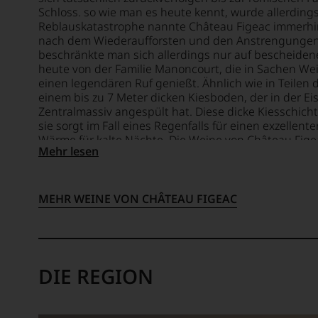
nicht
und
Schloss. so wie man es heute kennt, wurde allerdings 
mehr.
schuf
Reblauskatastrophe nannte Château Figeac immerhin
Wir
1978
nach dem Wiederaufforsten und den Anstrengungen 
haben
den
beschränkte man sich allerdings nur auf bescheidene
festgest
Newsle
heute von der Familie Manoncourt, die in Sachen W
dass
einen legendären Ruf genießt. Ähnlich wie in Teilen
»The
manch
einem bis zu 7 Meter dicken Kiesboden, der in der Ei
Wine
eine
Zentralmassiv angespült hat. Diese dicke Kiesschich
Advoca
Bewer
sie sorgt im Fall eines Regenfalls für einen exzelle
der
schwer
Wärme für kalte Nächte. Die Weine von Château Fig
in
Mehr lesen
nachvo
und sind von Liebhabern heiß begehrt. Oft erreichen
der
ist
Klassifikation von St.-Émilion wurde das Chateau als 
Folgeze
heißt, man ist längst in der absoluten Spitzenklas
oder
zu
am
MEHR WEINE VON CHÂTEAU FIGEAC
einer
Wein
der
vorbei
bedeu
Aus
Publik
diese
der
DIE REGION
Grund
intern
haben
Weinwe
wir
aufste
beschl