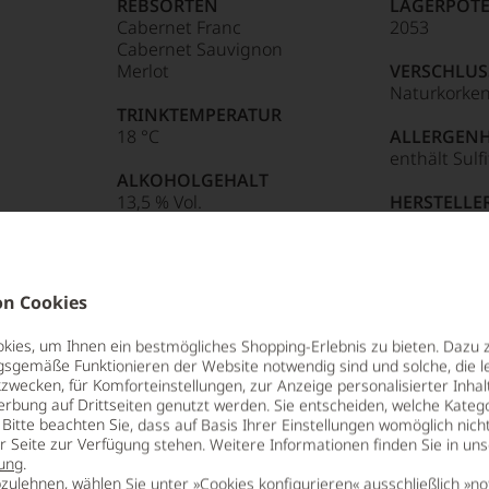
REBSORTEN
LAGERPOTE
Cabernet Franc
2053
Punkte:
Cabernet Sauvignon
Merlot
VERSCHLUS
Naturkorke
TRINKTEMPERATUR
85 Punkte:
sreichsten
r.
18 °C
ALLERGEN
Punkte:
tiker,
enthält Sulf
ALKOHOLGEHALT
entieren
Punkte:
en
13,5 % Vol.
HERSTELLE
Château de F
Emilion
e
Punkte:
ng
n Cookies
tungen
ies, um Ihnen ein bestmögliches Shopping-Erlebnis zu bieten. Dazu 
len
gsgemäße Funktionieren der Website notwendig sind und solche, die le
:
zwecken, für Komforteinstellungen, zur Anzeige personalisierter Inhal
ierter
erbung auf Drittseiten genutzt werden. Sie entscheiden, welche Katego
urnalisten
Bitte beachten Sie, dass auf Basis Ihrer Einstellungen womöglich nich
er Seite zur Verfügung stehen. Weitere Informationen finden Sie in un
blikationen
nnern dieser legendären Gewächse eine
ung
.
mend
angebots können Sie sichergehen, so rare
zulehnen, wählen Sie unter »Cookies konfigurieren« ausschließlich »no