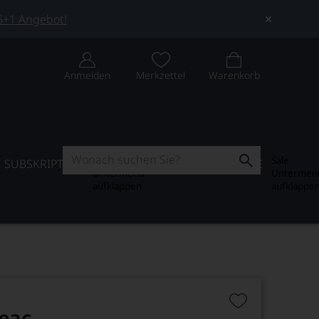
 5+1 Angebot!
Anmelden
Merkzettel
Warenkorb
Subskription
Sale
SUBSKRIPTION
WEIN-JOURNAL
SALE
Untermenü
Untermen
aufklappen
aufklappe
eac