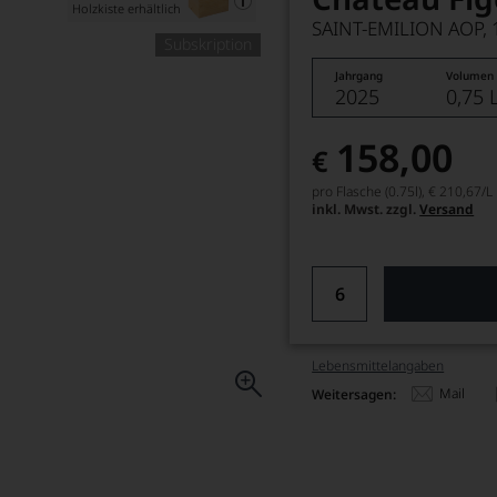
Holzkiste erhältlich
SAINT-EMILION AOP,
Subskription
Jahrgang
Volumen
2025
0,75 
158,00
€
pro Flasche (0.75l),
€ 210,67
/L
inkl. Mwst. zzgl.
Versand
Lebensmittel­angaben
Mail
Weitersagen: