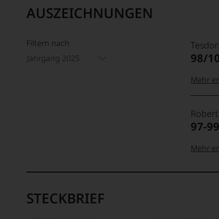
AUSZEICHNUNGEN
Filtern nach
Tesdor
98/1
Jahrgang 2025
Mehr er
99–100
Tesdor
Robert
Der
97-9
Name
Tesdor
95–98 
steht
Mehr er
für
»Fine
100-96
Rober
90–94 
Wine«,
Parker
für
STECKBRIEF
Ganz
die
ohne
edlen
Frage
85–89 
Weine