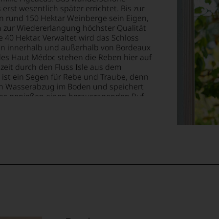
erst wesentlich später errichtet. Bis zur
 rund 150 Hektar Weinberge sein Eigen,
zur Wiedererlangung höchster Qualität
 40 Hektar. Verwaltet wird das Schloss
ellt,
tter
ein innerhalb und außerhalb von Bordeaux
 des Haut Médoc stehen die Reben hier auf
szeit durch den Fluss Isle aus dem
t ist ein Segen für Rebe und Traube, denn
te«,
tung
nten Wasserabzug im Boden und speichert
eac genießen einen herausragenden Ruf
llziehbar
 Sie absolute Topbewertungen, in der
1er Cru Kategorie B eingestuft, was so viel
it
se angekommen.
geht.
tendsten
ationen
m
ationalen
lt
igen
ossen: