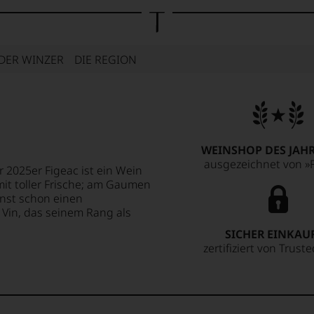
DER WINZER
DIE REGION
WEINSHOP DES JAHR
ausgezeichnet von »F
r 2025er Figeac ist ein Wein
 mit toller Frische; am Gaumen
nst schon einen
 Vin, das seinem Rang als
SICHER EINKAU
zertifiziert von Trust