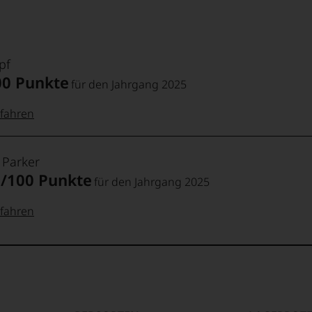
pf
00 Punkte
für den Jahrgang 2025
fahren
 Punkte:
pf
 Parker
9/100 Punkte
für den Jahrgang 2025
pf
Punkte:
fahren
 Punkte:
t
Punkte:
Punkte: