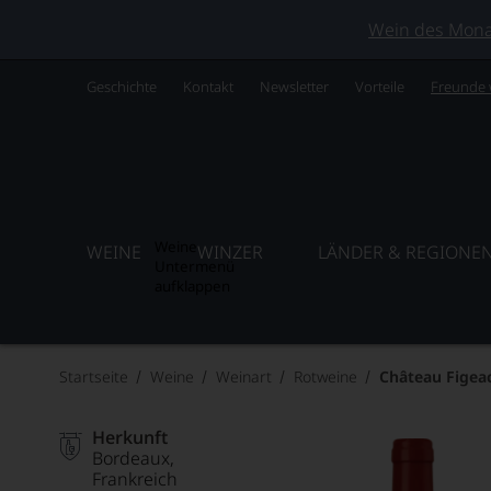
Wein des Monats
Geschichte
Kontakt
Newsletter
Vorteile
Freunde
Weine
WEINE
WINZER
LÄNDER & REGIONE
Untermenü
aufklappen
Startseite
Weine
Weinart
Rotweine
Château Figea
Herkunft
Bordeaux
Frankreich