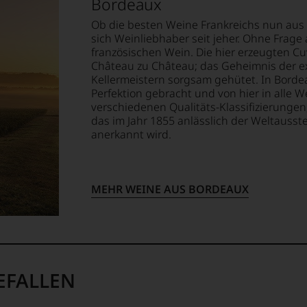
Bordeaux
rechend
Ob die besten Weine Frankreichs nun aus
EN
sich Weinliebhaber seit jeher. Ohne Frage 
E
französischen Wein. Die hier erzeugten C
ung
Château zu Château; das Geheimnis der ex
Kellermeistern sorgsam gehütet. In Borde
T
Perfektion gebracht und von hier in alle W
-
TEN.
verschiedenen Qualitäts-Klassifizierung
s
das im Jahr 1855 anlässlich der Weltausst
anerkannt wird.
ewertungen,
en-
tungsteam
MEHR WEINE AUS BORDEAUX
s
pf,
eren
chaftlich,
en
EFALLEN
ktiv
-
m