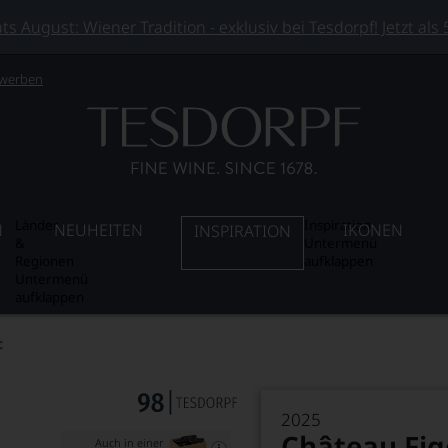
 August: Wiener Tradition - exklusiv bei Tesdorpf! Jetzt als
 werben
Länder
Inspiration
N
NEUHEITEN
IKONEN
INSPIRATION
&
Untermenü
Regionen
aufklappen
Untermenü
aufklappen
c
2025
Château Fig
Auch in einer