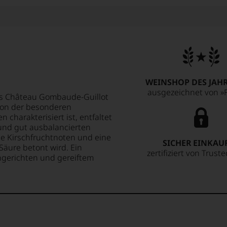
WEINSHOP DES JAHR
ausgezeichnet von »F
as Château Gombaude-Guillot
 von der besonderen
harakterisiert ist, entfaltet
 und gut ausbalancierten
te Kirschfruchtnoten und eine
SICHER EINKAU
Säure betont wird. Ein
zertifiziert von Trust
chgerichten und gereiftem