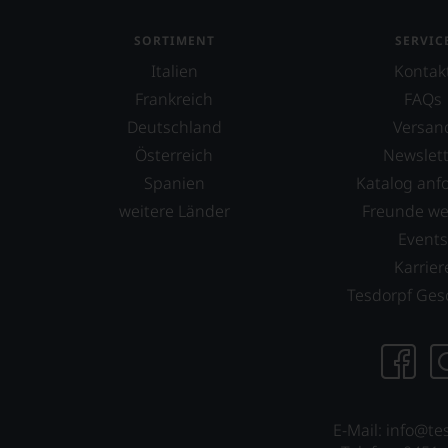
Wir
haben
SORTIMENT
SERVIC
festgest
Italien
dass
Kontak
manch
Frankreich
FAQs
eine
Deutschland
Versan
Bewer
Österreich
Newslett
schwer
nachvo
Spanien
Katalog anf
ist
weitere Länder
Freunde w
oder
am
Event
Wein
Karrier
vorbei
Tesdorpf Ges
Aus
diese
Grund
haben
wir
beschl
E-Mail: info@te
WIR