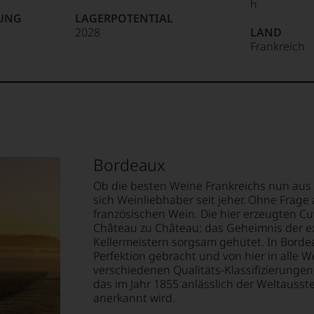
h
NUNG
LAGERPOTENTIAL
2028
LAND
Frankreich
85 Punkte:
r.
entieren
e
Bordeaux
tungen
Ob die besten Weine Frankreichs nun aus
sich Weinliebhaber seit jeher. Ohne Frage 
len
französischen Wein. Die hier erzeugten C
ierter
Château zu Château; das Geheimnis der ex
urnalisten
Kellermeistern sorgsam gehütet. In Borde
Perfektion gebracht und von hier in alle W
blikationen
verschiedenen Qualitäts-Klassifizierung
das im Jahr 1855 anlässlich der Weltausst
en
anerkannt wird.
ndungen