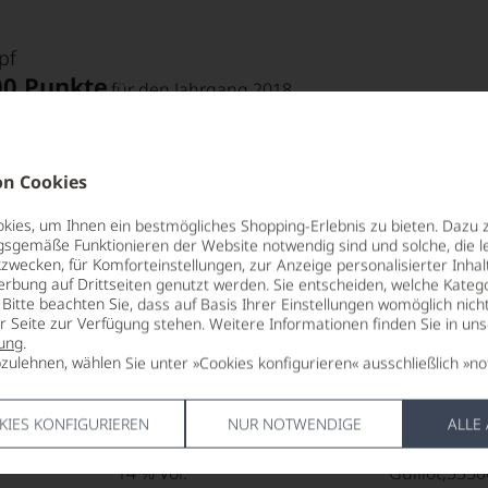
pf
00 Punkte
für den Jahrgang 2018
fahren
 Punkte:
n Cookies
pf
ies, um Ihnen ein bestmögliches Shopping-Erlebnis zu bieten. Dazu 
gsgemäße Funktionieren der Website notwendig sind und solche, die le
pf
Punkte:
zwecken, für Komforteinstellungen, zur Anzeige personalisierter Inhal
erbung auf Drittseiten genutzt werden. Sie entscheiden, welche Katego
BIO KENNZEICHNUNG
VERSCHLUS
Bitte beachten Sie, dass auf Basis Ihrer Einstellungen womöglich nich
PRODUKT
Naturkorke
er Seite zur Verfügung stehen. Weitere Informationen finden Sie in un
Punkte:
FR-BIO-01
ung
.
ALLERGEN
zulehnen, wählen Sie unter »Cookies konfigurieren« ausschließlich »no
TRINKTEMPERATUR
enthält Sulf
16 °C
KIES KONFIGURIEREN
NUR NOTWENDIGE
ALLE
HERSTELLE
Punkte:
ALKOHOLGEHALT
Château G
14 % Vol.
Guillot,3350