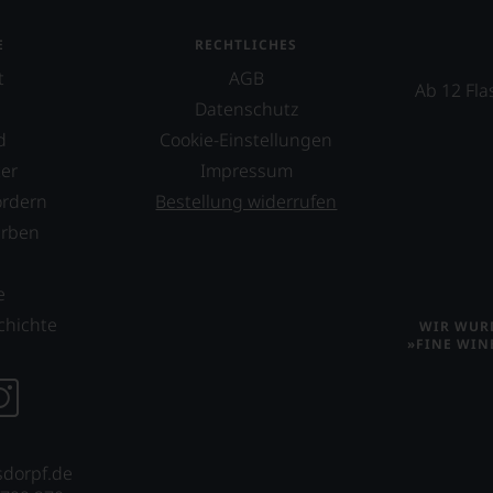
E
RECHTLICHES
ellt,
t
AGB
Ab 12 Fla
Datenschutz
d
Cookie-Einstellungen
tung
er
Impressum
llziehbar
ordern
Bestellung widerrufen
erben
s
e
geht.
chichte
WIR WURD
»FINE WIN
m
ossen:
sdorpf.de