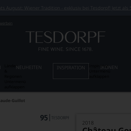
 August: Wiener Tradition - exklusiv bei Tesdorpf! Jetzt als
 werben
Länder
Inspiration
N
NEUHEITEN
IKONEN
INSPIRATION
&
Untermenü
Regionen
aufklappen
Untermenü
aufklappen
ude-Guillot
2018
Château Go