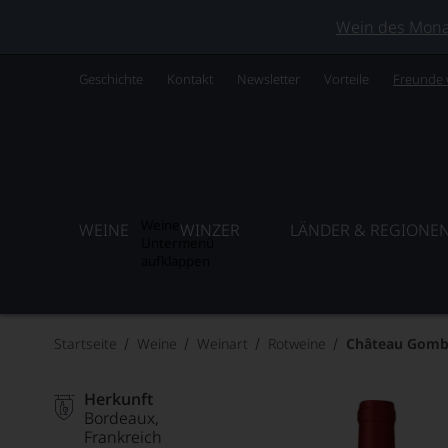
Wein des Monats
Geschichte
Kontakt
Newsletter
Vorteile
Freunde
Weine
WEINE
WINZER
LÄNDER & REGIONE
Untermenü
aufklappen
Startseite
Weine
Weinart
Rotweine
Château Gomba
Herkunft
Bordeaux
Frankreich