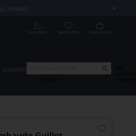
 5+1 Angebot!
Anmelden
Merkzettel
Warenkorb
Subskription
Sale
SUBSKRIPTION
WEIN-JOURNAL
SALE
Untermenü
Untermen
aufklappen
aufklappe
mbaude-Guillot