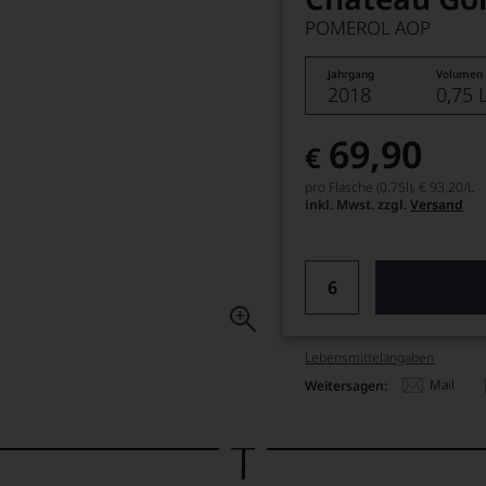
POMEROL AOP
Jahrgang
Volumen
2018
0,75 
69,90
€
pro Flasche (0.75l),
€ 93,20
/L
inkl. Mwst. zzgl.
Versand
Lebensmittel­angaben
Mail
Weitersagen: