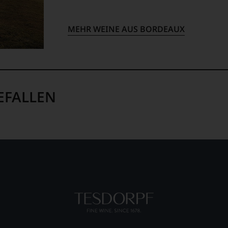
em
MEHR WEINE AUS BORDEAUX
op,
treichen,
EFALLEN
m
lektion
.
t