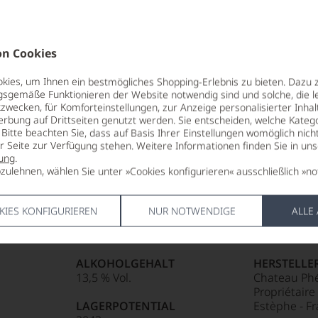
fahren
 Punkte:
Punkte:
n Cookies
ng
00 Punkte
ies, um Ihnen ein bestmögliches Shopping-Erlebnis zu bieten. Dazu 
für den Jahrgang 2025
gsgemäße Funktionieren der Website notwendig sind und solche, die le
kte und
aner
zwecken, für Komforteinstellungen, zur Anzeige personalisierter Inhal
fahren
Punkte:
erbung auf Drittseiten genutzt werden. Sie entscheiden, welche Katego
g,
Bitte beachten Sie, dass auf Basis Ihrer Einstellungen womöglich nich
ng
 Punkte:
f
er Seite zur Verfügung stehen. Weitere Informationen finden Sie in un
88
ung
.
e:
zulehnen, wählen Sie unter »Cookies konfigurieren« ausschließlich »no
ebhabern
85 Punkte:
r.
KIES KONFIGURIEREN
NUR NOTWENDIGE
ALLE
TRINKTEMPERATUR
ALLERGEN
:
tendsten
18 °C
enthält Sulf
entieren
hmeckern
ermaßen
sreichsten
Punkte:
ALKOHOLGEHALT
HERSTELLE
e
13,5 % Vol.
Chateau Phé
itikern
in
Propriétaire
e
LAGERPOTENTIAL
Estèphe - F
: