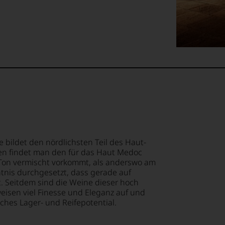
in
e
lektion
itlich
.
t
,
n
mend
ellt,
lt
 bildet den nördlichsten Teil des Haut-
ndsmitglied
en findet man den für das Haut Medoc
t Ton vermischt vorkommt, als anderswo am
eidender
tung
nntnis durchgesetzt, dass gerade auf
.
. Seitdem sind die Weine dieser hoch
llziehbar
sen viel Finesse und Eleganz auf und
in
ches Lager- und Reifepotential.
et
hme