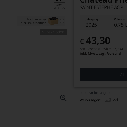
SAINT-ESTÈPHE AOP
Auch in einer
Jahrgang
Volumen
Holzkiste erhältlich
2025
0,75 
Subskription
43,30
€
pro Flasche (0.75l),
€ 57,73
/L
inkl. Mwst. zzgl.
Versand
ALT
Lebensmittel­angaben
Mail
Weitersagen: