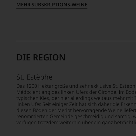
seinen
sich
das
MEHR SUBSKRIPTIONS-WEINE
Vater
unsere
Magaz
wandt
Weinse
mehrhe
er
bewegt
im
sich
Das
Besitz
aber
aber
der
vor
genüg
Familie
allen
uns
Rosam
Dinge
nicht
2017
DIE REGION
nach
mehr.
erwarb
1978
Wir
ein
zuneh
haben
Ex
St. Estèphe
der
festgest
VW
Weinwe
dass
Das 1200 Hektar große und sehr exklusive St. Estèphe
Vorsta
zu.
manch
Médoc entlang des linken Ufers der Gironde. Im Bod
23%
Ein
eine
typischen Kies, der hier allerdings weitaus mehr mi
der
entsch
Bewer
linken Ufer. Seit einiger Zeit hat sich daher die Erke
Anteile
Schritt
schwer
diesen Böden der Merlot hervorragende Weine liefert
Das
war
nachvo
renommierten Gemeinde geschmeidig und samtig, wei
Magaz
die
ist
verfügen trotzdem weiterhin über ein ganz beträchtli
bericht
Aufna
oder
im
der
am