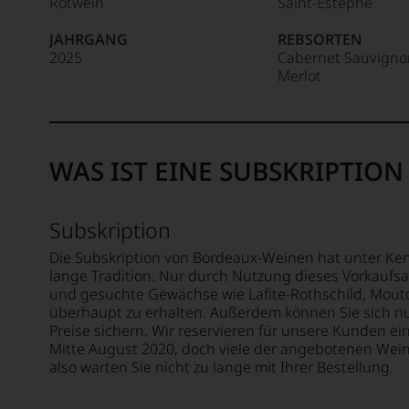
Rotwein
Saint-Estèphe
Dabei
Bewer
in
geriet
und
Österr
JAHRGANG
REBSORTEN
69-60
er
Medail
ins
2025
Cabernet Sauvigno
Punkte
mehr
renomm
Leben
Merlot
über
Weinjo
gerufe
Umwe
oder
59-50 
Es
in
Fachpu
ist
die
in
das
Weinwe
unser
WAS IST EINE SUBSKRIPTION
älteste
denn
Ausse
und
er
oder
heute
studier
in
Subskription
auch
zunäch
unser
auflag
Journa
Die Subskription von Bordeaux-Weinen hat unter Ke
Websh
Wein-
an
lange Tradition. Nur durch Nutzung dieses Vorkaufs
um
und
und gesuchte Gewächse wie Lafite-Rothschild, Mouto
der
zu
Gourm
überhaupt zu erhalten. Außerdem können Sie sich n
Univers
unters
Österre
Preise sichern. Wir reservieren für unsere Kunden e
von
auf
Seit
Mitte August 2020, doch viele der angebotenen Wein
Wiscon
welch
2010
also warten Sie nicht zu lange mit Ihrer Bestellung.
Beding
hohe
befind
durch
Niveau
sich