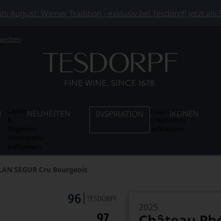
 August: Wiener Tradition - exklusiv bei Tesdorpf! Jetzt als
 werben
Länder
Inspiration
N
NEUHEITEN
IKONEN
INSPIRATION
&
Untermenü
Regionen
aufklappen
Untermenü
aufklappen
AN SEGUR Cru Bourgeois
2025
Château Phé