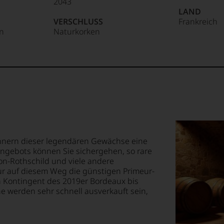
2043
tungen
LAND
eich
VERSCHLUSS
Frankreich
len
n
Naturkorken
:
ierter
urnalisten
n.
ge
Punkte:
blikationen
lt,
en
ndungen
te
st
em
enstärkste
lismus
nnern dieser legendären Gewächse eine
op,
angebots können Sie sichergehen, so rare
n-Rothschild und viele andere
etmagazin
ur auf diesem Weg die günstigen Primeur-
ität
treichen,
ichs.
in Kontingent des 2019er Bordeaux bis
e werden sehr schnell ausverkauft sein,
sin.
t
m
et