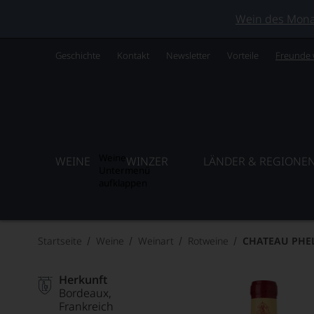
Wein des Monats
Geschichte
Kontakt
Newsletter
Vorteile
Freunde
Weine
WEINE
WINZER
LÄNDER & REGIONE
Untermenü
aufklappen
Startseite
Weine
Weinart
Rotweine
CHATEAU PHEL
Herkunft
Bordeaux
Frankreich