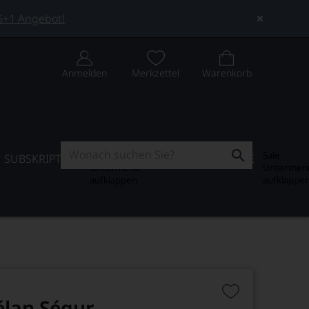
 5+1 Angebot!
Anmelden
Merkzettel
Warenkorb
Subskription
Sale
SUBSKRIPTION
WEIN-JOURNAL
SALE
Untermenü
Untermen
aufklappen
aufklappe
lan Ségur