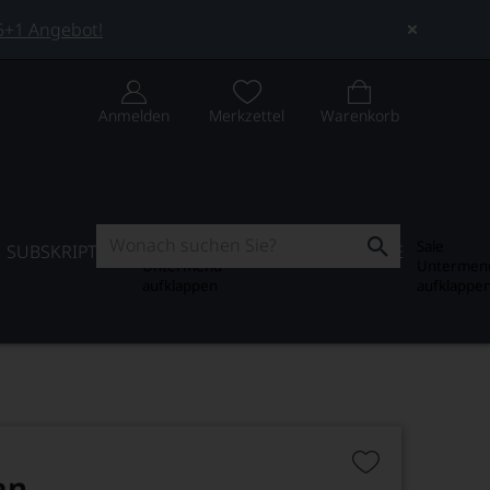
 5+1 Angebot!
Anmelden
Merkzettel
Warenkorb
Subskription
Sale
SUBSKRIPTION
WEIN-JOURNAL
SALE
Untermenü
Untermen
aufklappen
aufklappe
an