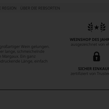
E REGION
ÜBER DIE REBSORTEN
WEINSHOP DES JAHR
ausgezeichnet von »F
n großartiger Wein gelungen.
 der lange, schmeichelnde
n Margaux. Ein ganz
indruckende Länge, einfach
SICHER EINKAU
zertifiziert von Trust