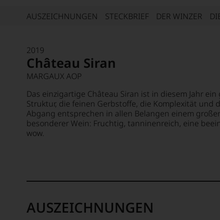
AUSZEICHNUNGEN
STECKBRIEF
DER WINZER
DI
2019
Château Siran
MARGAUX AOP
Das einzigartige Château Siran ist in diesem Jahr ei
Struktur, die feinen Gerbstoffe, die Komplexität und
Abgang entsprechen in allen Belangen einem große
besonderer Wein: Fruchtig, tanninenreich, eine bee
wow.
AUSZEICHNUNGEN