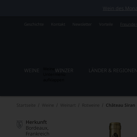
Wein des Monats
Geschichte
Kontakt
Newsletter
Vorteile
Freunde
Weine
WEINE
WINZER
LÄNDER & REGIONE
Untermenü
aufklappen
Startseite
Weine
Weinart
Rotweine
Château Siran
Herkunft
Bordeaux
Frankreich