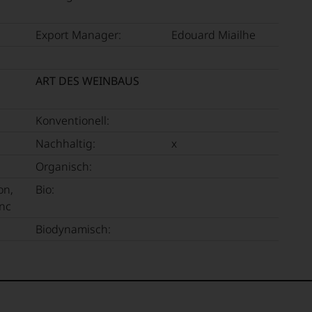
E
menarbeit
Export Manager:
Edouard Miailhe
n
T
s
TEN.
.
ART DES WEINBAUS
rn.
Konventionell:
en-
Nachhaltig:
x
tungsteam
Organisch:
mont
s
«
n
on,
Bio:
pf,
,
anc
eren
chaftlich,
Biodynamisch:
ktiv
n
,
nt
e.