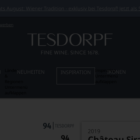
 August: Wiener Tradition - exklusiv bei Tesdorpf! Jetzt als
 werben
Länder
Inspiration
N
NEUHEITEN
IKONEN
INSPIRATION
&
Untermenü
Regionen
aufklappen
Untermenü
aufklappen
2019
Château Sir