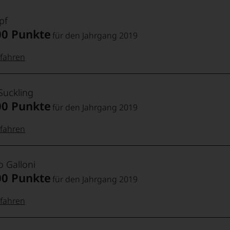
pf
00 Punkte
für den Jahrgang 2019
fahren
 Punkte:
pf
Suckling
00 Punkte
für den Jahrgang 2019
pf
Punkte:
fahren
 Punkte:
Punkte:
o Galloni
ng
00 Punkte
für den Jahrgang 2019
kte und
aner
fahren
Punkte:
g,
ng
io
88