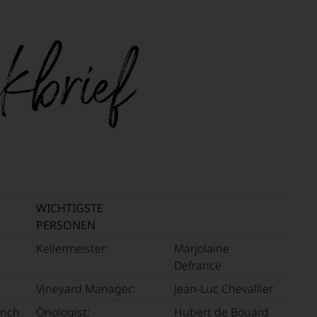
e
mend
ellt,
lt
ition
eidender
tung
.
llziehbar
hme
m
ment
geht.
WICHTIGSTE
tional
m
PERSONEN
mierte
Kellermeister:
Marjolaine
urnal
Defrance
ossen:
Vineyard Manager:
Jean-Luc Chevallier
tor«
chen
t
ynch
Önologist:
Hubert de Bouard
EN