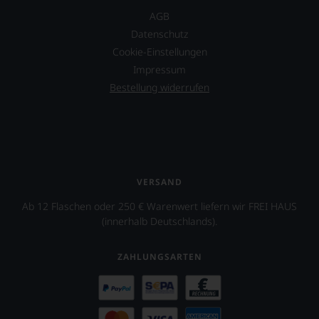
auf
AGB
Einschätzungen
einzelner
Datenschutz
Kritiker
Cookie-Einstellungen
verlassen
Impressum
zu
müssen?
Bestellung widerrufen
Unsere
Bewertungen
spiegeln
das
Ergebnis
unserer
Expertenrunde
VERSAND
wider.
Ab 12 Flaschen oder 250 € Warenwert liefern wir FREI HAUS
Bitte
(innerhalb Deutschlands).
beachten
Sie
auch
ZAHLUNGSARTEN
unsere
untenstehenden
Erläuterungen,
dann
wissen