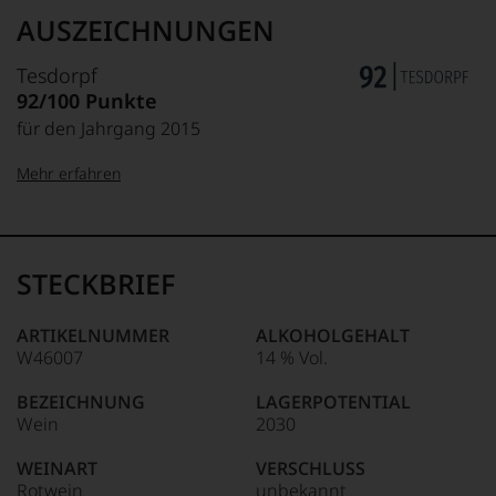
AUSZEICHNUNGEN
Tesdorpf
92/100 Punkte
für den Jahrgang 2015
Mehr erfahren
99–100 Punkte:
Tesdorpf
Der
Name
STECKBRIEF
Tesdorpf
95–98 Punkte:
steht
für
ARTIKELNUMMER
ALKOHOLGEHALT
»Fine
W46007
14 % Vol.
90–94 Punkte:
Wine«,
für
BEZEICHNUNG
LAGERPOTENTIAL
die
Wein
2030
edlen
85–89 Punkte:
Weine
WEINART
VERSCHLUSS
der
Rotwein
unbekannt