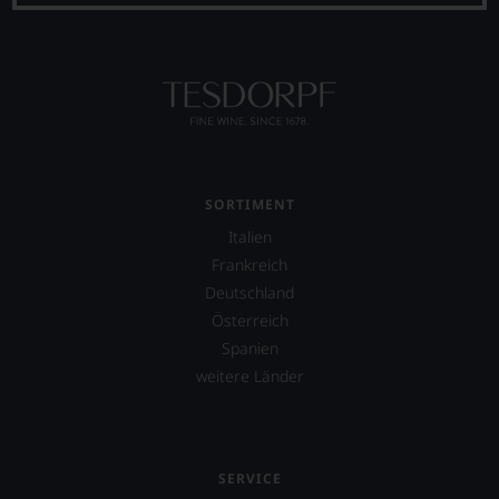
Wir,
das
Experten-
und
Verkostungsteam
des
Hauses
Tesdorpf,
diskutieren
leidenschaftlich,
SORTIMENT
aber
Italien
konstruktiv
Frankreich
jeden
Wein
Deutschland
im
Österreich
Hinblick
Spanien
auf
Herkunft,
weitere Länder
Stilistik,
Rebsortentypizität
und
Charakteristik.
Und
SERVICE