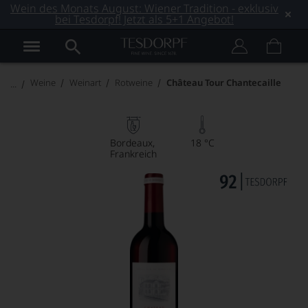
Wein des Monats August: Wiener Tradition - exklusiv
bei Tesdorpf! Jetzt als 5+1 Angebot!
Weine
Weinart
Rotweine
Château Tour Chantecaille
Bordeaux
18 °C
Frankreich