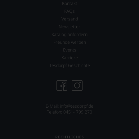
daraus
Kontakt
ergeben
FAQs
sich
fundierte
Versand
Bewertungen
Newsletter
jedes
Katalog anfordern
einzelnen
Weines.
Freunde werben
Warum
Events
also
Karriere
sollen
Sie
Tesdorpf Geschichte
als
Kunde
des
Hauses
nicht
davon
profitieren,
E-Mail: info@tesdorpf.de
statt
Telefon: 0451- 799 270
an
Stelle
sich
nur
RECHTLICHES