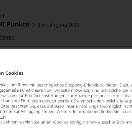
pf
00 Punkte
für den Jahrgang 2023
fahren
 Punkte:
pf
Suckling
00 Punkte
für den Jahrgang 2023
pf
Punkte:
n Cookies
fahren
ies, um Ihnen ein bestmögliches Shopping-Erlebnis zu bieten. Dazu 
gsgemäße Funktionieren der Website notwendig sind und solche, die le
 Punkte:
Punkte:
zwecken, für Komforteinstellungen, zur Anzeige personalisierter Inhal
ng
erbung auf Drittseiten genutzt werden. Sie entscheiden, welche Katego
Bitte beachten Sie, dass auf Basis Ihrer Einstellungen womöglich nich
er Seite zur Verfügung stehen. Weitere Informationen finden Sie in un
kte und
aner
ung
.
Punkte:
zulehnen, wählen Sie unter »Cookies konfigurieren« ausschließlich »no
BIO KENNZEICHNUNG
VERSCHLUS
g,
PRODUKT
Naturkorke