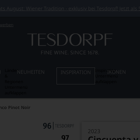
 August: Wiener Tradition - exklusiv bei Tesdorpf! Jetzt als
 werben
Länder
Inspiration
N
NEUHEITEN
IKONEN
INSPIRATION
&
Untermenü
Regionen
aufklappen
Untermenü
aufklappen
nco Pinot Noir
2023
Cincuenta y 