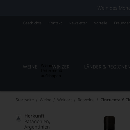
Wein des Monats
Geschichte
Kontakt
Newsletter
Vorteile
Freunde
Weine
WEINE
WINZER
LÄNDER & REGIONE
Untermenü
aufklappen
Startseite
Weine
Weinart
Rotweine
Cincuenta Y Ci
Herkunft
Patagonien
Argentinien