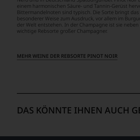
er
oder
einem harmonischen Säure- und Tannin-Gerüst herv
studier
in
Bittermandelnoten sind typisch. Die Sorte bringt das
zunäch
besonderer Weise zum Ausdruck, vor allem im Burgun
unser
Journa
der Welt entstehen. In der Champagne ist sie neben
Websh
an
wichtige Rebsorte großer Champagner.
um
der
zu
Univers
unters
von
auf
MEHR WEINE DER REBSORTE PINOT NOIR
Wiscon
welch
Beding
hohe
durch
Niveau
seinen
sich
Vater
unsere
wandt
Weinse
er
bewegt
sich
Das
DAS KÖNNTE IHNEN AUCH G
aber
aber
vor
genüg
allen
uns
Dinge
nicht
nach
mehr.