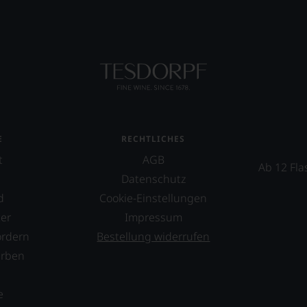
mend
ellt,
lt
eidender
tung
llziehbar
E
RECHTLICHES
hme
t
AGB
Ab 12 Fla
Datenschutz
geht.
d
Cookie-Einstellungen
er
Impressum
tional
m
ordern
Bestellung widerrufen
mierte
erben
urnal
s
ossen:
tor«
e