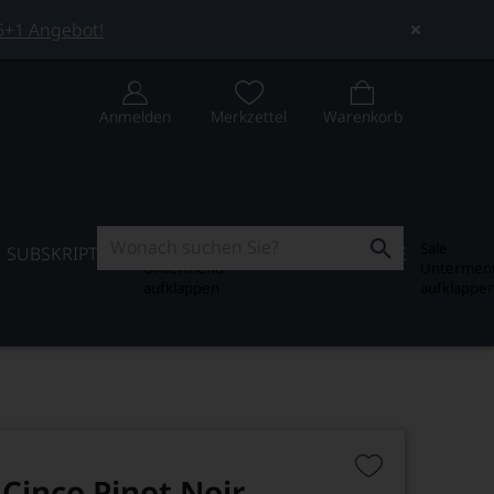
 5+1 Angebot!
Anmelden
Merkzettel
Warenkorb
Subskription
Sale
SUBSKRIPTION
WEIN-JOURNAL
SALE
Untermenü
Untermen
aufklappen
aufklappe
Cinco Pinot Noir