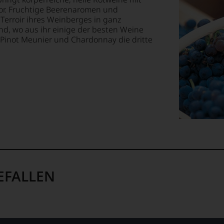
or. Fruchtige Beerenaromen und
te
 Terroir ihres Weinberges in ganz
st
d, wo aus ihr einige der besten Weine
em
lismus
 Pinot Meunier und Chardonnay die dritte
op,
ität
treichen,
sin.
t
m
e
lektion
.
EFALLEN
t
n