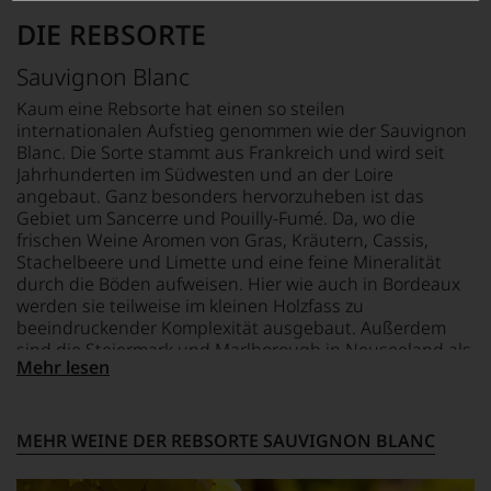
nach
Valhalla,
schwer
DIE REBSORTE
1978
USA,
nachvollziehbar
zunehmend
ansässige
ist
Sauvignon Blanc
der
Magazin
oder
Weinwelt
behandelt
am
Kaum eine Rebsorte hat einen so steilen
zu.
in
Wein
internationalen Aufstieg genommen wie der Sauvignon
Ein
erster
vorbeigeht.
Blanc. Die Sorte stammt aus Frankreich und wird seit
entscheidender
Linie
Aus
Jahrhunderten im Südwesten und an der Loire
Schritt
die
diesem
angebaut. Ganz besonders hervorzuheben ist das
war
Themen
Grund
Gebiet um Sancerre und Pouilly-Fumé. Da, wo die
die
Wein
haben
frischen Weine Aromen von Gras, Kräutern, Cassis,
Aufnahme
und
wir
Stachelbeere und Limette und eine feine Mineralität
der
Spirituosen,
beschlossen:
Arbeit
durch die Böden aufweisen. Hier wie auch in Bordeaux
aber
WIR
für
werden sie teilweise im kleinen Holzfass zu
auch
WERDEN
das
andere
beeindruckender Komplexität ausgebaut. Außerdem
UNSERE
international
Aspekte
sind die Steiermark und Marlborough in Neuseeland als
WEINE
hoch
Mehr lesen
des
wichtigste Anbaugebiete zu nennen, die charaktervolle
AUCH
renommierte
Genusses
Weine aus der Sorte hervorbringen.
SELBST
Fachjournal
und
BEWERTEN.
»Wine
Lifestyles
MEHR WEINE DER REBSORTE SAUVIGNON BLANC
Spectator«
wie
Wir,
1981,
Essen,
das