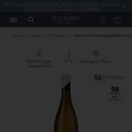
Wein des Monats August: Wiener Tradition - exklusiv
bei Tesdorpf! Jetzt als 5+1 Angebot!
Weine
Weinart
Weißweine
Clos Henri Sauvignon Blanc Cl
Marlborough
8 °C
Sauvignon Blanc
Neuseeland