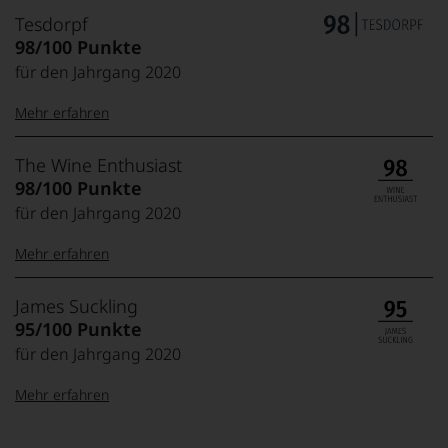
Tesdorpf
98/100 Punkte
für den Jahrgang 2020
Mehr erfahren
99–100 Punkte:
Tesdorpf
The Wine Enthusiast
Der
98/100 Punkte
Name
für den Jahrgang 2020
Tesdorpf
95–98 Punkte:
steht
Mehr erfahren
für
»Fine
90–94 Punkte:
Wine«,
100-98 Punkte:
The
James Suckling
für
Wine
95/100 Punkte
die
Enthusiast
edlen
für den Jahrgang 2020
85–89 Punkte:
Das
97-94 Punkte:
Weine
Magazin
der
Mehr erfahren
»The
Welt,
Wine
wie
Enthusiast«
100-95 Punkte:
James
kaum