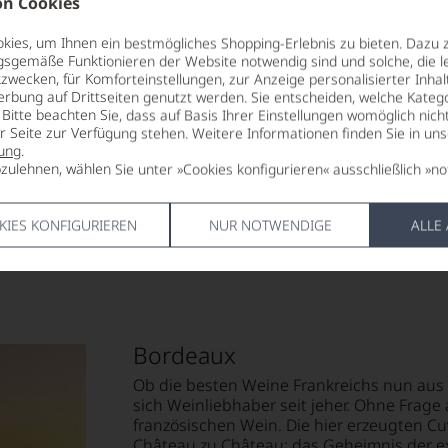
n Cookies
TRINKTEMPERATUR
VERSCHLUS
16 °C
Naturkorke
ies, um Ihnen ein bestmögliches Shopping-Erlebnis zu bieten. Dazu 
gsgemäße Funktionieren der Website notwendig sind und solche, die le
zwecken, für Komforteinstellungen, zur Anzeige personalisierter Inhal
ALKOHOLGEHALT
ALLERGEN
erbung auf Drittseiten genutzt werden. Sie entscheiden, welche Katego
13,5 % Vol.
enthält Sulf
Bitte beachten Sie, dass auf Basis Ihrer Einstellungen womöglich nich
er Seite zur Verfügung stehen. Weitere Informationen finden Sie in un
LAGERPOTENTIAL
HERSTELLE
ung
.
2028
La Madelein
zulehnen, wählen Sie unter »Cookies konfigurieren« ausschließlich »no
Émilion, Fra
KIES KONFIGURIEREN
NUR NOTWENDIGE
ALLE
Bordeaux
Ob die besten Weine Frankreichs nun aus
sich Weinliebhaber seit jeher. Ohne Frage 
französischen Wein. Die hier erzeugten C
Château zu Château; das Geheimnis der ex