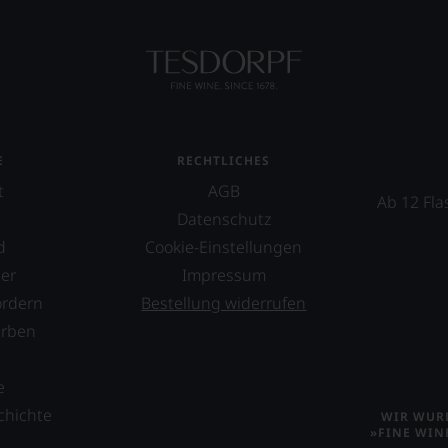
E
RECHTLICHES
t
AGB
Ab 12 Fla
Datenschutz
d
Cookie-Einstellungen
er
Impressum
ordern
Bestellung widerrufen
erben
s
e
chichte
WIR WURD
»FINE WIN