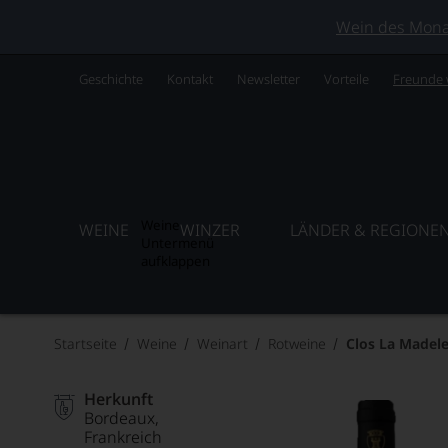
Wein des Monats
Geschichte
Kontakt
Newsletter
Vorteile
Freunde
Weine
WEINE
WINZER
LÄNDER & REGIONE
Untermenü
aufklappen
Startseite
Weine
Weinart
Rotweine
Clos La Madel
Herkunft
Bordeaux
Frankreich