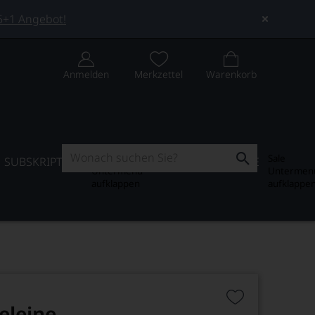
 5+1 Angebot!
Anmelden
Merkzettel
Warenkorb
Subskription
Sale
SUBSKRIPTION
WEIN-JOURNAL
SALE
Untermenü
Untermen
aufklappen
aufklappe
eleine