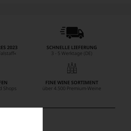
ES 2023
SCHNELLE LIEFERUNG
alstaff«
3 - 5 Werktage (DE)
FEN
FINE WINE SORTIMENT
ed Shops
über 4.500 Premium-Weine