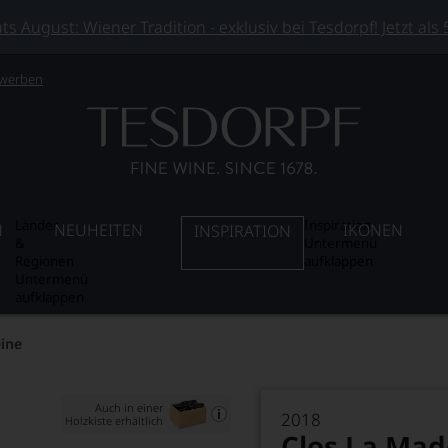
 August: Wiener Tradition - exklusiv bei Tesdorpf! Jetzt als
 werben
Länder
Inspiration
N
NEUHEITEN
IKONEN
INSPIRATION
&
Untermenü
Regionen
aufklappen
Untermenü
aufklappen
eine
Auch in einer
2018
Holzkiste erhältlich
Clos La Mad