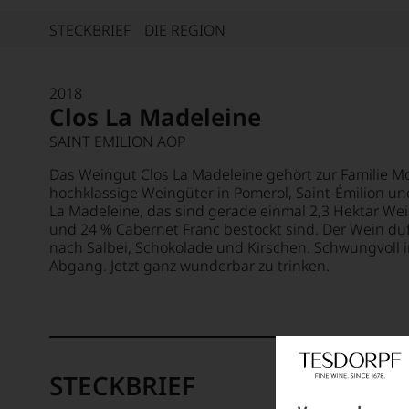
STECKBRIEF
DIE REGION
2018
Clos La Madeleine
SAINT EMILION AOP
Das Weingut Clos La Madeleine gehört zur Familie Mo
hochklassige Weingüter in Pomerol, Saint-Émilion und
La Madeleine, das sind gerade einmal 2,3 Hektar Wei
und 24 % Cabernet Franc bestockt sind. Der Wein du
nach Salbei, Schokolade und Kirschen. Schwungvoll 
Abgang. Jetzt ganz wunderbar zu trinken.
STECKBRIEF