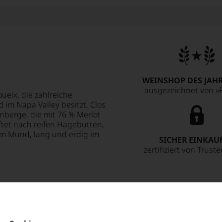
WEINSHOP DES JAHR
ausgezeichnet von »F
ueix, die zahlreiche
 im Napa Valley besitzt. Clos
nberge, die mit 76 % Merlot
ftet nach reifen Hagebutten,
im Mund, lang und erdig im
SICHER EINKAU
zertifiziert von Trust