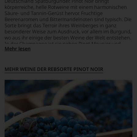
Deutschland Spätburgunder. Pinot Noir bringt
andauern.
der
diskutieren
körperreiche, helle Rotweine mit einem harmonischen
Falstaff
leidenschaftlich,
Zu
Säure- und Tannin-Gerüst hervor. Fruchtige
jährlich
aber
Beginn
Beerenaromen und Bittermandelnoten sind typisch. Die
einen
konstruktiv
der
Sorte bringt das Terroir ihres Weinberges in ganz
Rotweinpreis
jeden
80er
besonderer Weise zum Ausdruck, vor allem im Burgund,
für
Wein
Jahre
wo aus ihr einige der besten Weine der Welt entstehen.
Weine
im
führten
In der Champagne ist sie neben Pinot Meunier und
aus
Hinblick
ihn
Mehr lesen
Österreich
Chardonnay die dritte wichtige Rebsorte großer
auf
erste
aus,
Champagner.
Herkunft,
Reisen
dessen
Stilistik,
nach
Ergebnisse
Rebsortentypizität
MEHR WEINE DER REBSORTE PINOT NOIR
Europa,
im
und
wo
Rotweinführer
Charakteristik.
er
veröffentlicht
Und
seine
werden.
daraus
große
ergeben
Liebe
Falstaff
sich
zu
Living,
fundierte
den
Falstaff
Bewertungen
Top-
Rezepte,
jedes
Weinen
Falstaff
einzelnen
aus
Gourmet
Weines.
Bordeaux
im