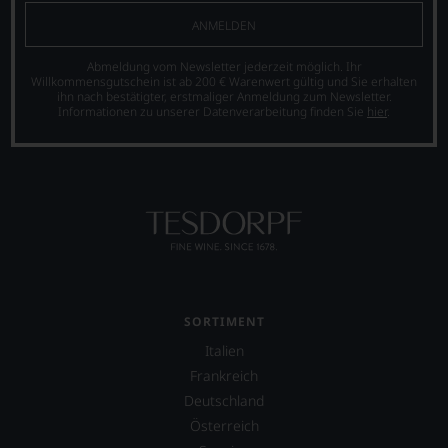
Bewertungen
aber
über
ANMELDEN
spiegeln
auch
eine
das
über
umfangreiche
Ergebnis
Abmeldung vom Newsletter jederzeit möglich. Ihr
Australien,
Wein-
Willkommensgutschein ist ab 200 € Warenwert gültig und Sie erhalten
unserer
Neuseeland
Datenbank.
ihn nach bestätigter, erstmaliger Anmeldung zum Newsletter.
Expertenrunde
und
Informationen zu unserer Datenverarbeitung finden Sie
hier
.
Neben
wider.
Amerika.
den
Bitte
Der
Magazinen
beachten
Zigarrenliebhaber
veröffentlicht
Sie
Suckling
der
auch
schrieb
Falstaff-
unsere
auch
Verlag
untenstehenden
nebenbei
jährlich
Erläuterungen,
für
einen
dann
die
Restaurantführer,
wissen
Zeitschrift
zwei
Sie
Cigar
SORTIMENT
Weinführer,
dank
Afficionado
einen
unserer
Italien
und
Bar-
Bewertungen
veröffentlichte
Frankreich
und
stets,
Bücher,
Deutschland
Spiritsguide
was
etwa
sowie
Österreich
für
über
einen
einen