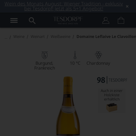
Wein des Monats August: Wiener Tradition - exklusiv
bei Tesdorpf! Jetzt als 5+1 Angebot!
Weine
Weinart
Weißweine
Domaine Leflaive Le Clavoillo
Burgund
10 °C
Chardonnay
Frankreich
Auch in einer
Holzkiste
erhältlich