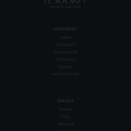
nicht
verzichten,
aber
Sie
finden
fortan
SORTIMENT
an
Italien
jedem
Wein
Frankreich
auch
Deutschland
unsere
Österreich
Tesdorpf-
Bewertung.
Spanien
Wir
weitere Länder
beurteilen
unsere
Weine
nach
dem
SERVICE
bekannten
Kontakt
und
bewährten
FAQs
100-
Versand
Punkte-