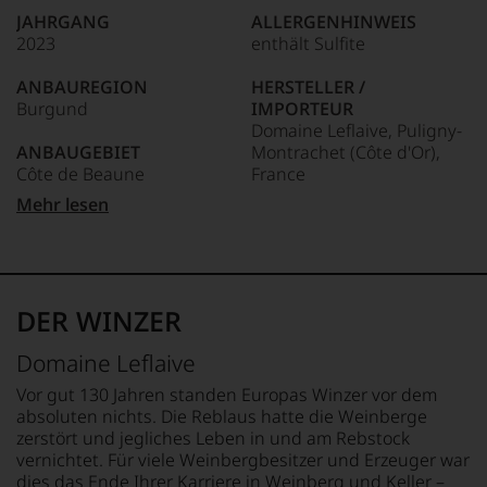
wie
JAHRGANG
ALLERGENHINWEIS
kaum
2023
enthält Sulfite
Unter 85 Punkte:
ein
anderer.
ANBAUREGION
HERSTELLER /
Das
Burgund
IMPORTEUR
dokumentieren
Domaine Leflaive, Puligny-
wir
ANBAUGEBIET
Montrachet (Côte d'Or),
auch
Côte de Beaune
France
und
gerade
Mehr lesen
mit
APPELLATION
LAND
Bewertungen
Puligny-Montrachet
Frankreich
und
Medaillen
REBSORTEN
FLASCHENGRÖSSE
renommierter
100% Chardonnay
0,75 L
DER WINZER
Weinjournalisten
oder
TRINKTEMPERATUR
GESCHMACK
Domaine Leflaive
Fachpublikationen
10 °C
trocken
in
Vor gut 130 Jahren standen Europas Winzer vor dem
unseren
absoluten nichts. Die Reblaus hatte die Weinberge
Aussendungen
zerstört und jegliches Leben in und am Rebstock
oder
vernichtet. Für viele Weinbergbesitzer und Erzeuger war
in
dies das Ende Ihrer Karriere in Weinberg und Keller –
unserem