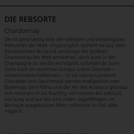
ergeben
sich
fundierte
DIE REBSORTE
Bewertungen
jedes
einzelnen
Chardonnay
Weines.
Sie ist gleichzeitig eine der edelsten und vielseitigsten
Warum
Rebsorten der Welt. Ursprünglich stammt sie aus dem
also
französischen Burgund, wo einige der größten
sollen
Chardonnay der Welt entstehen, doch auch in der
Sie
Champagne ist sie die wichtigste, stilbildende Sorte.
als
Doch auch im restlichen Europa und in Übersee –
Kunde
des
insbesondere Kalifornien – ist sie überaus präsent.
Hauses
Charakter und Geschmack werden maßgeblich vom
nicht
Bodentyp, dem Klima und der Art des Ausbaus geprägt.
davon
Von mineralisch bis fruchtig, von trocken bis edelsüß,
profitieren,
von jung und pur bis zum vollen, lagerfähigen, im
statt
Barrique ausgebauten Wein: stilistisch ist fast alles
an
möglich.
Stelle
sich
nur
auf