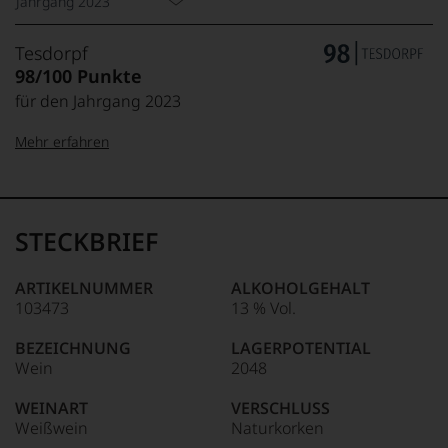
Jahrgang 2023
Tesdorpf
98/100 Punkte
für den Jahrgang 2023
Mehr erfahren
99–100 Punkte:
Tesdorpf
Der
Name
STECKBRIEF
Tesdorpf
95–98 Punkte:
steht
für
ARTIKELNUMMER
ALKOHOLGEHALT
»Fine
103473
13 % Vol.
90–94 Punkte:
Wine«,
für
BEZEICHNUNG
LAGERPOTENTIAL
die
Wein
2048
edlen
85–89 Punkte:
Weine
WEINART
VERSCHLUSS
der
Weißwein
Naturkorken
Welt,