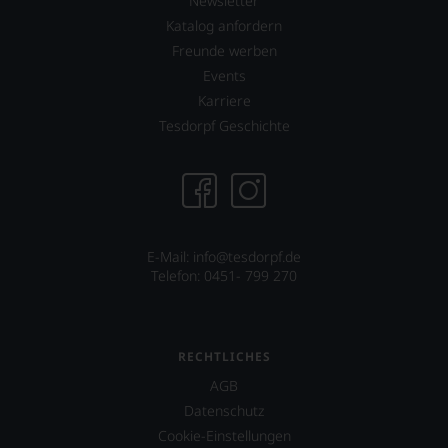
Newsletter
System.
Wir
Katalog anfordern
freuen
Freunde werben
uns
Events
sehr
Karriere
Ihnen
auf
Tesdorpf Geschichte
diesem
Weg
eine
weitere
Hilfe
an
die
E-Mail: info@tesdorpf.de
Hand
Telefon: 0451- 799 270
geben
zu
können,
den
RECHTLICHES
richtigen
AGB
Wein
zu
Datenschutz
finden.
Cookie-Einstellungen