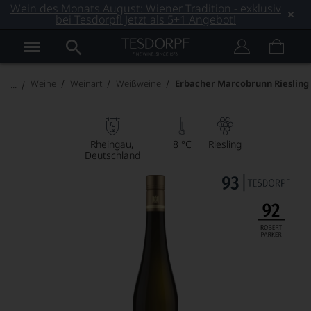
Wein des Monats August: Wiener Tradition - exklusiv
bei Tesdorpf! Jetzt als 5+1 Angebot!
Weine
Weinart
Weißweine
Erbacher Marcobrunn Riesling
Rheingau
8 °C
Riesling
Deutschland