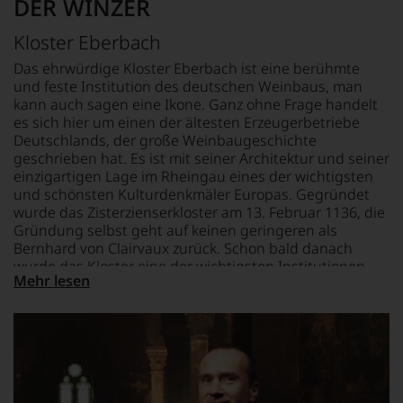
DER WINZER
hat
FLASCHENGRÖSSE
unserem
mit
REBSORTEN
0,75 L
Webshop,
Kloster Eberbach
Kreativität
Riesling
um
und
GESCHMACK
zu
Das ehrwürdige Kloster Eberbach ist eine berühmte
Innovationsgeist
TRINKTEMPERATUR
trocken
unterstreichen,
und feste Institution des deutschen Weinbaus, man
Weinjournalismus
auf
8 °C
kann auch sagen eine Ikone. Ganz ohne Frage handelt
und
welch
es sich hier um einen der ältesten Erzeugerbetriebe
Weinbewertung
hohem
Deutschlands, der große Weinbaugeschichte
revolutioniert.
Niveau
geschrieben hat. Es ist mit seiner Architektur und seiner
Der
sich
einzigartigen Lage im Rheingau eines der wichtigsten
studierte
unsere
und schönsten Kulturdenkmäler Europas. Gegründet
Rechtsanwalt
Weinselektion
wurde das Zisterzienserkloster am 13. Februar 1136, die
verstand
bewegt.
Gründung selbst geht auf keinen geringeren als
sich
Das
Bernhard von Clairvaux zurück. Schon bald danach
als
aber
wurde das Kloster eine der wichtigsten Institutionen
Sprachrohr
genügt
Mehr lesen
des Weinbaus im Rheingau, denn durch die akribische
des
uns
Arbeit der Mönche wurden bis heute bedeutende
Verbrauchers
nicht
Weinberge erschlossen und gewichtige
und
mehr.
Innovationsarbeit in Sachen An- und Ausbau geleistet.
schuf
Wir
In der alten Kelterhalle des Klosters mit seinen liebevoll
1978
haben
den
gepflegten Original-Korbpressen kann man nicht nur
festgestellt,
Newsletter
dass
historische Luft schnuppern, sondern erahnen, welche