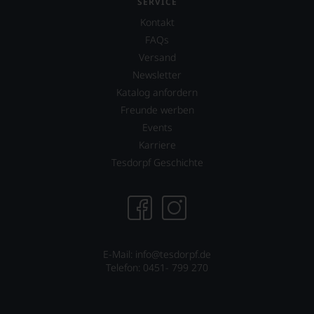
SERVICE
Punkte-
of
System.
Kontakt
Wine
Wir
Lisa
FAQs
freuen
Perrotti-
Versand
uns
Brown.
sehr
Newsletter
2017
Ihnen
erwarb
Katalog anfordern
auf
zudem
Freunde werben
diesem
der
Weg
Events
Restaurantführer
eine
»Guide
Karriere
weitere
Michelin«
Tesdorpf Geschichte
Hilfe
Anteile
an
an
die
dieser
Hand
nach
geben
wie
zu
vor
können,
äußerst
E-Mail: info@tesdorpf.de
den
bedeutenden
Telefon: 0451- 799 270
richtigen
Publikation.
Wein
zu
finden.