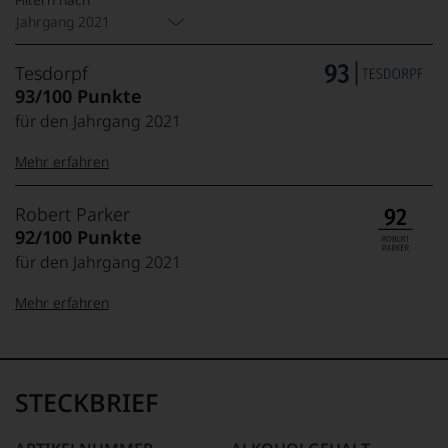
Jahrgang 2021
Tesdorpf
93/100 Punkte
für den Jahrgang 2021
Mehr erfahren
99–100 Punkte:
Tesdorpf
Robert Parker
Der
92/100 Punkte
Name
für den Jahrgang 2021
Tesdorpf
95–98 Punkte:
steht
Mehr erfahren
für
»Fine
90–94 Punkte:
Wine«,
100-96 Punkte:
Robert
für
Parker
die
Ganz
STECKBRIEF
edlen
85–89 Punkte:
ohne
Weine
Frage
der
war