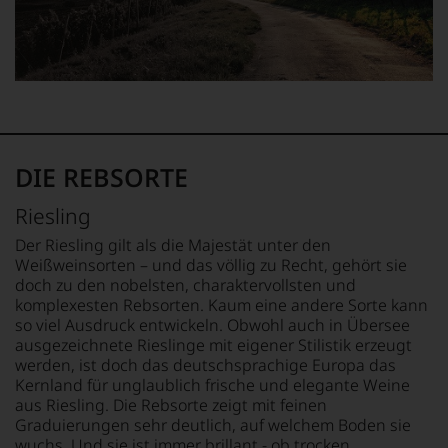
daraus
Bordeaux-
ergeben
Jahrgang
sich
1982,
fundierte
von
Bewertungen
Kritikern
jedes
wegen
einzelnen
des
Weines.
warmen
Warum
Witterungsverlaufs
DIE REBSORTE
also
eher
sollen
skeptisch
Riesling
Sie
beurteilt,
als
als
Der Riesling gilt als die Majestät unter den
Kunde
erster
Weißweinsorten – und das völlig zu Recht, gehört sie
des
mit
doch zu den nobelsten, charaktervollsten und
Hauses
einem
komplexesten Rebsorten. Kaum eine andere Sorte kann
nicht
»outstanding«
so viel Ausdruck entwickeln. Obwohl auch in Übersee
davon
bewertete
ausgezeichnete Rieslinge mit eigener Stilistik erzeugt
profitieren,
und
werden, ist doch das deutschsprachige Europa das
statt
mit
Kernland für unglaublich frische und elegante Weine
an
seinem
Stelle
aus Riesling. Die Rebsorte zeigt mit feinen
Urteil
sich
Graduierungen sehr deutlich, auf welchem Boden sie
recht
nur
wuchs. Und sie ist immer brillant - ob trocken,