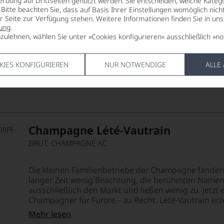
erbung auf Drittseiten genutzt werden. Sie entscheiden, welche Katego
Bitte beachten Sie, dass auf Basis Ihrer Einstellungen womöglich nich
er Seite zur Verfügung stehen. Weitere Informationen finden Sie in un
ung
.
zulehnen, wählen Sie unter »Cookies konfigurieren« ausschließlich »no
etet, mit einem Glas Champagner anzustoßen. Dafür haben w
KIES KONFIGURIEREN
NUR NOTWENDIGE
ALLE
Champagne Lété-Vautrain
BRUT, CHAMPAGNE AC
Die kleinen Familienbetriebe der Champagne fanden 
langer Zeit wenig Beachtung, die berühmten Namen
ausschließlich den Markt und ließen wenig zu. Jetzt 
Champagner für Furore – zu Recht. Lété-Vautrain erze
Mehr lesen