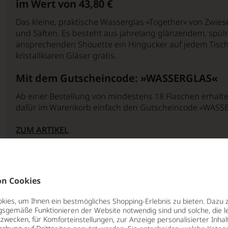
im Wert von 43,80 €
Das kleine, praktische Wasserglas »Together« von Zwies
und Säften. Es besteht aus jahrelang glänzendem, spül
ansprechenden Shouette ein Hingucker auf jedem Tisch. 
kristallklaren Gläser gratis.
Mit dem Gutscheincode: »WASSERGLAS«
Ab einer Bestellung von mindestens 18 Flaschen erhalten
dafür im Warenkorb einfach den Gutscheincode »WASSE
ZUM ARTIKEL
n Cookies
ies, um Ihnen ein bestmögliches Shopping-Erlebnis zu bieten. Dazu 
gsgemäße Funktionieren der Website notwendig sind und solche, die le
zwecken, für Komforteinstellungen, zur Anzeige personalisierter Inhal