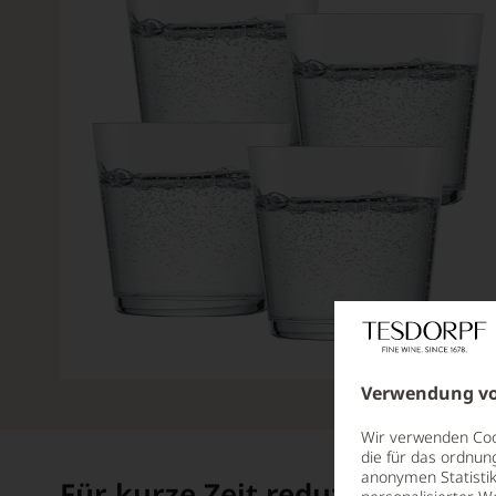
Verwendung vo
Wir verwenden Cook
die für das ordnun
anonymen Statistik
Für kurze Zeit reduziert!