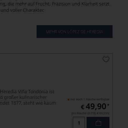
 die mehr auf Frucht, Präzision und Klarheit setzt.
und voller Charakter.
MEHR VON LÓPEZ DE HEREDIA
Heredia Viña Tondonia ist
 großer kulinarischer
nur noch 1 Flasche verfügbar
ndet 1877, steht wie kaum
49,90
*
€
pro Flasche (0.75l),
€ 66,53
/L