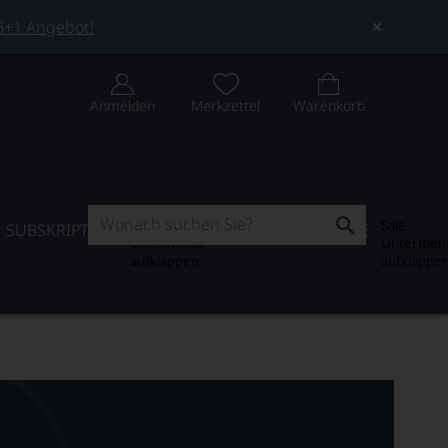
 5+1 Angebot!
Anmelden
Merkzettel
Warenkorb
Subskription
Sale
SUBSKRIPTION
WEIN-JOURNAL
SALE
Untermenü
Untermen
aufklappen
aufklappe