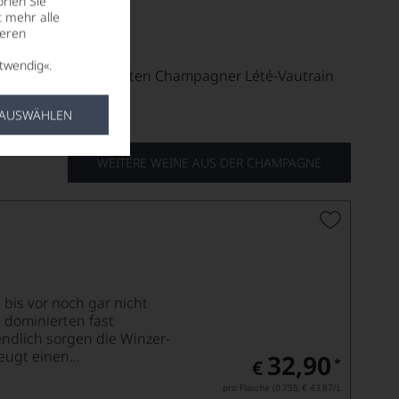
rien Sie
t mehr alle
seren
twendig«.
ir unseren beliebtesten Champagner Lété-Vautrain
 AUSWÄHLEN
WEITERE WEINE AUS DER CHAMPAGNE
bis vor noch gar nicht
 dominierten fast
endlich sorgen die Winzer-
ugt einen...
32,90
*
€
pro Flasche (0.75l),
€ 43,87
/L