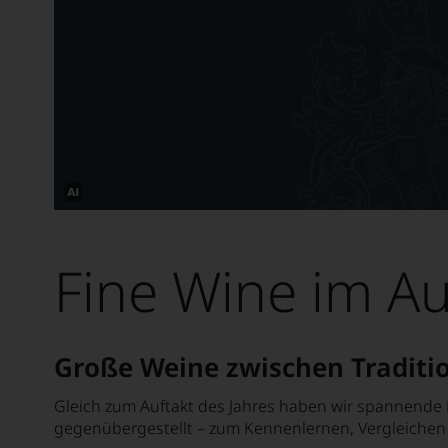
Dieses
Bild
wurde
Fine Wine im A
mithilfe
von
KI
verändert.
Große Weine zwischen Traditi
Gleich zum Auftakt des Jahres haben wir spannende 
gegenübergestellt – zum Kennenlernen, Vergleiche