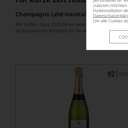
personalisierter W
zulassen möchten. 
Funktionalitäten d
Champagne Lété-Vautrain
Datenschutzerklär
Um alle Cookies ab
Wir hoffen, dass 2026 Ihnen viele Gelegenheiten bi
als besonderes Angebot für Sie ausgewählt.
COO