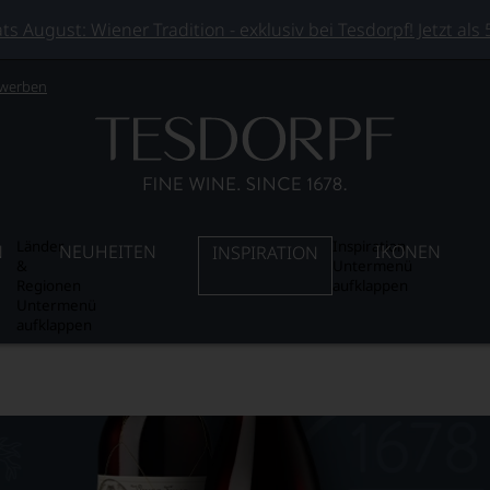
 August: Wiener Tradition - exklusiv bei Tesdorpf! Jetzt als
 werben
Länder
Inspiration
N
NEUHEITEN
IKONEN
INSPIRATION
&
Untermenü
Regionen
aufklappen
Untermenü
aufklappen