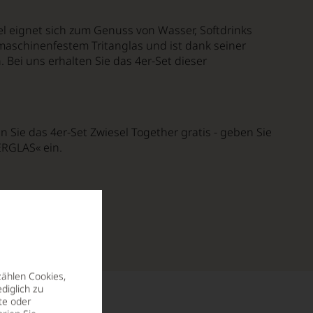
el eignet sich zum Genuss von Wasser, Softdrinks
maschinenfestem Tritanglas und ist dank seiner
Bei uns erhalten Sie das 4er-Set dieser
 Sie das 4er-Set Zwiesel Together gratis - geben Sie
RGLAS« ein.
zählen Cookies,
diglich zu
te oder