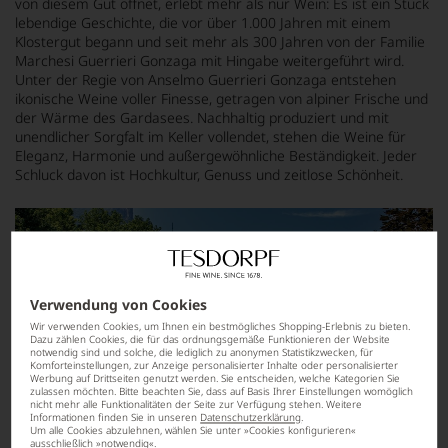
von diesem Gut öffnet, erlebt mehr als nur Wein: Es ist ein Stück
lebendige Geschichte, die vor über 1.000 Jahren mit einem
Klostergut begann und seit mehr als 300 Jahren von der Familie
Marchesi Guerrieri Gonzaga mit Hingabe weitergeführt wird.
Unter der Regie von Anselmo Guerrieri Gonzaga entstehen
ikonische Weine voller Finesse, getragen von alpiner Frische und
der Wärme des Gardasees. Nachhaltig produziert und mit
unendlicher Sorgfalt im Keller vollendet, stehen die Weine für
Eleganz, Harmonie und außergewöhnliche Beständigkeit. Jeder
Schluck davon ist Hochkultur, Genuss und zeitlose Schönheit.
Verwendung von Cookies
Wir verwenden Cookies, um Ihnen ein bestmögliches Shopping-Erlebnis zu bieten.
Dazu zählen Cookies, die für das ordnungsgemäße Funktionieren der Website
notwendig sind und solche, die lediglich zu anonymen Statistikzwecken, für
Komforteinstellungen, zur Anzeige personalisierter Inhalte oder personalisierter
Werbung auf Drittseiten genutzt werden. Sie entscheiden, welche Kategorien Sie
zulassen möchten. Bitte beachten Sie, dass auf Basis Ihrer Einstellungen womöglich
nicht mehr alle Funktionalitäten der Seite zur Verfügung stehen. Weitere
Informationen finden Sie in unseren
Datenschutzerklärung
.
Um alle Cookies abzulehnen, wählen Sie unter »Cookies konfigurieren«
ausschließlich »notwendig«.