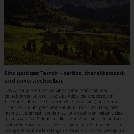
Dieses
Bild
Einzigartiges Terroir – zeitlos, charakterstark
wurde
mithilfe
und unverwechselbar.
von
KI
Das Anbaugebiet Trentino bildet gemeinsam mit dem
verändert.
benachbarten Südtirol, alias Alto Adige, die Doppelregion
Trentino-Südtirol. Die Provinzen Bozen (Südtirol) und Trento
(Trentino), die übrigens erst seit dem Ersten Weltkrieg nicht
mehr zu Österreich, sondern zu Italien gehören, haben vieles
gemeinsam: Die Dolomiten, die klaren Gletscherseen und vor
allem den Fluss Etsch, in dessen Ebene und Seitentälern sich
Weingärten auf steilen Hängen erstrecken. Das Val d’Adige, zu