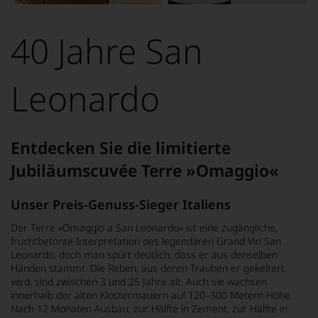
Dieses
Bild
wurde
40 Jahre San
mithilfe
von
KI
verändert.
Leonardo
Entdecken Sie die limitierte
Jubiläumscuvée Terre »Omaggio«
Unser Preis-Genuss-Sieger Italiens
Der Terre »Omaggio a San Leonardo« ist eine zugängliche,
fruchtbetonte Interpretation des legendären Grand Vin San
Leonardo, doch man spürt deutlich, dass er aus denselben
Händen stammt. Die Reben, aus deren Trauben er gekeltert
wird, sind zwischen 3 und 25 Jahre alt. Auch sie wachsen
innerhalb der alten Klostermauern auf 120–300 Metern Höhe.
Nach 12 Monaten Ausbau, zur Hälfte in Zement, zur Hälfte in