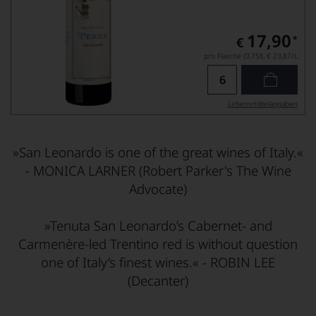
17,90
*
€
pro Flasche (0.75l),
€ 23,87
/L
Lebensmittel­angaben
»San Leonardo is one of the great wines of Italy.«
- MONICA LARNER (Robert Parker's The Wine
Advocate)
»Tenuta San Leonardo’s Cabernet- and
Carmenère-led Trentino red is without question
one of Italy’s finest wines.«
- ROBIN LEE
(Decanter)