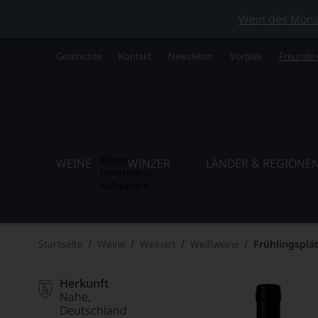
Wein des Monats
Geschichte
Kontakt
Newsletter
Vorteile
Freunde
Weine
WEINE
WINZER
LÄNDER & REGIONE
Untermenü
aufklappen
Startseite
Weine
Weinart
Weißweine
Frühlingsplä
Herkunft
Nahe
Deutschland