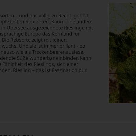
ossen:
tor«
sorten – und das völlig zu Recht, gehört
EN
omplexesten Rebsorten. Kaum eine andere
E
 in Übersee ausgezeichnete Rieslinge mit
menarbeit
chsprachige Europa das Kernland für
 Die Rebsorte zeigt mit feinen
T
wuchs. Und sie ist immer brillant - ob
enauso wie als Trockenbeerenauslese.
TEN.
, der die Süße wunderbar einbinden kann
rn.
Fähigkeit des Rieslings, sich einer
n. Riesling – das ist Faszination pur.
en-
tungsteam
s
n
pf,
eren
chaftlich,
ktiv
,