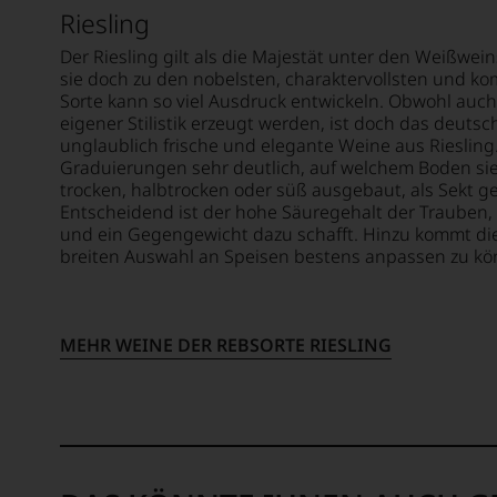
»Wine
beschl
Riesling
Specta
WIR
Der Riesling gilt als die Majestät unter den Weißwein
1981,
WERD
sie doch zu den nobelsten, charaktervollsten und k
die
UNSER
Sorte kann so viel Ausdruck entwickeln. Obwohl auch
Zusam
WEINE
eigener Stilistik erzeugt werden, ist doch das deuts
sollte
AUCH
unglaublich frische und elegante Weine aus Riesling.
fast
SELBS
Graduierungen sehr deutlich, auf welchem Boden sie 
30
trocken, halbtrocken oder süß ausgebaut, als Sekt g
BEWER
Jahre
Entscheidend ist der hohe Säuregehalt der Trauben
andaue
Wir,
und ein Gegengewicht dazu schafft. Hinzu kommt die 
das
breiten Auswahl an Speisen bestens anpassen zu könne
Zu
Expert
Beginn
und
der
Verkos
80er
des
MEHR WEINE DER REBSORTE RIESLING
Jahre
Hause
führte
Tesdor
ihn
diskuti
erste
leidens
Reisen
aber
nach
konstru
Europa