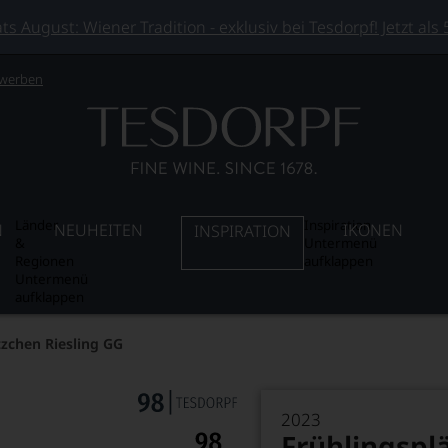
 August: Wiener Tradition - exklusiv bei Tesdorpf! Jetzt als
 werben
Länder
Inspiration
N
NEUHEITEN
IKONEN
INSPIRATION
&
Untermenü
Regionen
aufklappen
Untermenü
aufklappen
tzchen Riesling GG
2023
Frühlingspl