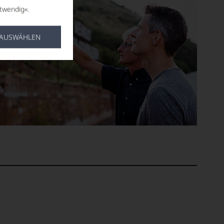
twendig«.
 AUSWÄHLEN