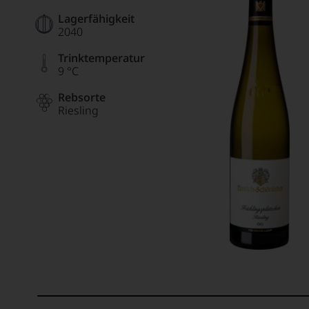
Lagerfähigkeit
2040
Trinktemperatur
9 °C
Rebsorte
Riesling