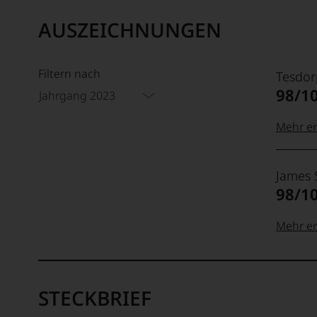
AUSZEICHNUNGEN
Filtern nach
Tesdor
98/1
Jahrgang 2023
Mehr er
99–100
Tesdor
James 
Der
98/1
Name
Tesdor
95–98 
steht
Mehr er
für
»Fine
100-95
James
90–94 
Wine«,
Suckli
für
STECKBRIEF
Der
die
90 Pun
Amerik
edlen