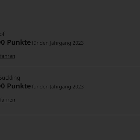
pf
00 Punkte
für den Jahrgang 2023
fahren
 Punkte:
pf
Suckling
00 Punkte
für den Jahrgang 2023
pf
Punkte:
fahren
 Punkte:
Punkte:
ng
kte und
aner