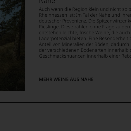
Nahe
n
Auch wenn die Region klein und nicht so
Rheinhessen ist: Im Tal der Nahe und ihr
deutscher Provenienz. Die Spitzenwinzer ko
mend
Rieslinge. Diese zählen ohne Frage zu den
ellt,
entstehen leichte, frische Weine, die au
lt
Lagerpotenzial bieten. Eine Besonderheit 
Anteil von Mineralien der Böden, dadurch
der verschiedenen Bodenarten innerhalb 
eidender
tung
Geschmacksnuancen innerhalb einer Reb
llziehbar
hme
MEHR WEINE AUS NAHE
geht.
tional
m
mierte
urnal