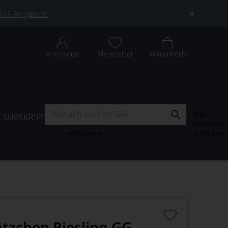
 5+1 Angebot!
Anmelden
Merkzettel
Warenkorb
Subskription
Sale
SUBSKRIPTION
WEIN-JOURNAL
SALE
Untermenü
Untermen
aufklappen
aufklappe
ätzchen Riesling GG