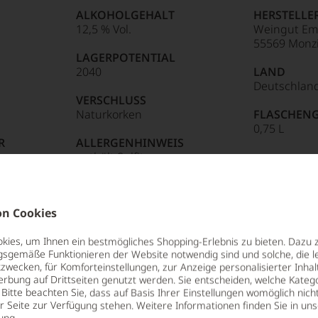
Punkte:
ALKOHOLGEHALT
HERSTELLE
g,
12,5 % Vol.
Weingut Emr
ng
88
55569 Monz
e:
LAGERPOTENTIAL
2040
LAND
Deutschlan
85 Punkte:
r.
VERSCHLUSS
Naturkorken
FLASCHENG
tendsten
0,75 L
entieren
R
ALLERGENHINWEIS
sreichsten
enthält Sulfite
itikern
e
n Cookies
tungen
ies, um Ihnen ein bestmögliches Shopping-Erlebnis zu bieten. Dazu 
len
gsgemäße Funktionieren der Website notwendig sind und solche, die le
ierter
zwecken, für Komforteinstellungen, zur Anzeige personalisierter Inhal
urnalisten
erbung auf Drittseiten genutzt werden. Sie entscheiden, welche Katego
ge
Bitte beachten Sie, dass auf Basis Ihrer Einstellungen womöglich nich
der Weinberg«, sagen Vater und Sohn
er Seite zur Verfügung stehen. Weitere Informationen finden Sie in un
blikationen
Frucht, aber sie sind auch filigran, fein
ung
.