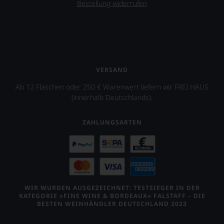
Bestellung widerrufen
finden
fortan
an
jedem
Wein
auch
unsere
Tesdorpf-
VERSAND
Bewertung.
Ab 12 Flaschen oder 250 € Warenwert liefern wir FREI HAUS
Wir
(innerhalb Deutschlands).
beurteilen
unsere
Weine
ZAHLUNGSARTEN
nach
dem
bekannten
und
bewährten
100-
Punkte-
WIR WURDEN AUSGEZEICHNET: TESTSIEGER IN DER
System.
KATEGORIE »FINE WINE & BORDEAUX« FALSTAFF – DIE
Wir
BESTEN WEINHÄNDLER DEUTSCHLAND 2023
freuen
uns