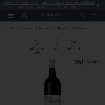
Wein des Monats August: Wiener Tradition - exklusiv
bei Tesdorpf! Jetzt als 5+1 Angebot!
Weine
Weinart
Rotweine
Geyserville Zinfandel
Kalifornien
18 °C
Zinfandel
USA