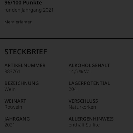
96/100 Punkte
für den Jahrgang 2021
Mehr erfahren
99–100 Punkte:
Tesdorpf
Der
Name
STECKBRIEF
Tesdorpf
95–98 Punkte:
steht
für
ARTIKELNUMMER
ALKOHOLGEHALT
»Fine
883761
14,5 % Vol.
90–94 Punkte:
Wine«,
für
BEZEICHNUNG
LAGERPOTENTIAL
die
Wein
2041
edlen
85–89 Punkte:
Weine
WEINART
VERSCHLUSS
der
Rotwein
Naturkorken
Welt,
wie
JAHRGANG
ALLERGENHINWEIS
kaum
2021
enthält Sulfite
Unter 85 Punkte:
ein
anderer.