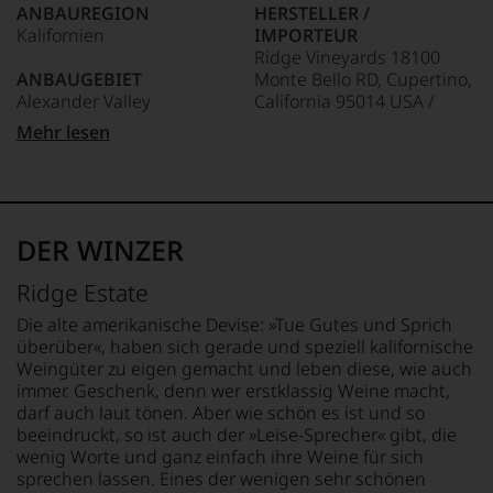
ANBAUREGION
HERSTELLER /
Das
Kalifornien
IMPORTEUR
dokumentieren
Ridge Vineyards 18100
wir
ANBAUGEBIET
Monte Bello RD, Cupertino,
auch
Alexander Valley
California 95014 USA /
und
gerade
Grand Cru Select
Mehr lesen
mit
APPELLATION
Distributionsgesellschaft
Bewertungen
Alexander Valley
mbH, 53227, Bonn,
und
Deutschland
Medaillen
REBSORTEN
renommierter
Carignan
LAND
DER WINZER
Weinjournalisten
Mataro
USA
oder
Petite Sirah
Ridge Estate
Fachpublikationen
Zinfandel
FLASCHENGRÖSSE
in
0,75 L
Die alte amerikanische Devise: »Tue Gutes und Sprich
unseren
TRINKTEMPERATUR
überüber«, haben sich gerade und speziell kalifornische
Aussendungen
18 °C
GESCHMACK
Weingüter zu eigen gemacht und leben diese, wie auch
oder
trocken
immer. Geschenk, denn wer erstklassig Weine macht,
in
darf auch laut tönen. Aber wie schön es ist und so
unserem
beeindruckt, so ist auch der »Leise-Sprecher« gibt, die
Webshop,
wenig Worte und ganz einfach ihre Weine für sich
um
zu
sprechen lassen. Eines der wenigen sehr schönen