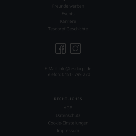
stets,
Freunde werben
was
Events
für
einen
Karriere
Wein
Tesdorpf Geschichte
Sie
hier
genießen
können.
Natürlich
müssen
E-Mail: info@tesdorpf.de
Sie
Telefon: 0451- 799 270
in
Zukunft
auf
R.
Parker
RECHTLICHES
&
AGB
Co,
nicht
Datenschutz
verzichten,
Cookie-Einstellungen
aber
Impressum
Sie