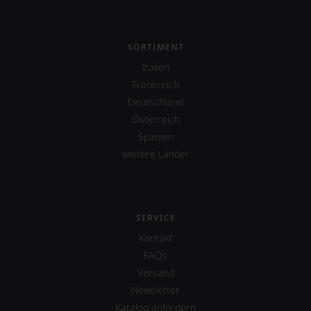
verlassen
zu
müssen?
Unsere
SORTIMENT
Bewertungen
spiegeln
Italien
das
Frankreich
Ergebnis
Deutschland
unserer
Expertenrunde
Österreich
wider.
Spanien
Bitte
weitere Länder
beachten
Sie
auch
unsere
untenstehenden
SERVICE
Erläuterungen,
dann
Kontakt
wissen
FAQs
Sie
Versand
dank
Newsletter
unserer
Bewertungen
Katalog anfordern