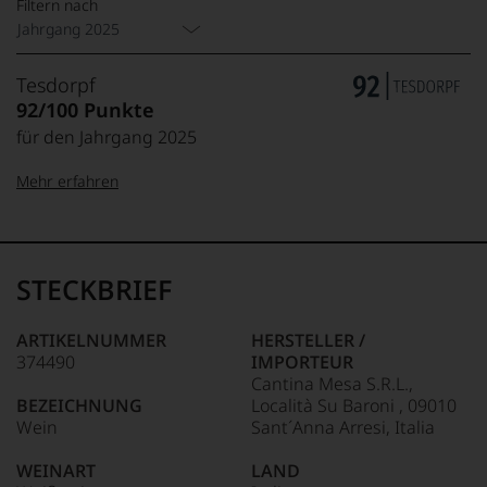
Filtern nach
Jahrgang 2025
Tesdorpf
92/100 Punkte
für den Jahrgang 2025
Mehr erfahren
99–100 Punkte:
Tesdorpf
Der
Name
STECKBRIEF
Tesdorpf
95–98 Punkte:
steht
für
ARTIKELNUMMER
HERSTELLER /
»Fine
374490
IMPORTEUR
90–94 Punkte:
Wine«,
Cantina Mesa S.R.L.,
für
BEZEICHNUNG
Località Su Baroni , 09010
die
Wein
Sant´Anna Arresi, Italia
edlen
85–89 Punkte:
Weine
WEINART
LAND
der