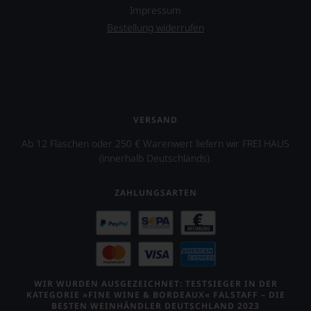
Co,
Impressum
nicht
Bestellung widerrufen
verzichten,
aber
Sie
finden
fortan
an
jedem
VERSAND
Wein
auch
Ab 12 Flaschen oder 250 € Warenwert liefern wir FREI HAUS
unsere
(innerhalb Deutschlands).
Tesdorpf-
Bewertung.
Wir
ZAHLUNGSARTEN
beurteilen
unsere
Weine
nach
dem
bekannten
und
WIR WURDEN AUSGEZEICHNET: TESTSIEGER IN DER
bewährten
KATEGORIE »FINE WINE & BORDEAUX« FALSTAFF – DIE
BESTEN WEINHÄNDLER DEUTSCHLAND 2023
100-