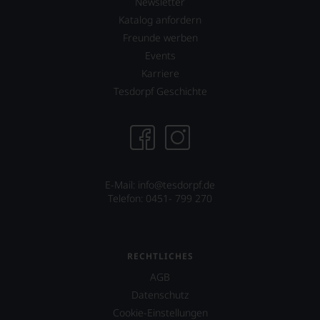
Newsletter
wissen
Sie
Katalog anfordern
dank
Freunde werben
unserer
Events
Bewertungen
stets,
Karriere
was
Tesdorpf Geschichte
für
einen
Wein
Sie
hier
genießen
können.
E-Mail: info@tesdorpf.de
Telefon: 0451- 799 270
Natürlich
müssen
Sie
in
Zukunft
RECHTLICHES
auf
AGB
R.
Datenschutz
Parker
&
Cookie-Einstellungen