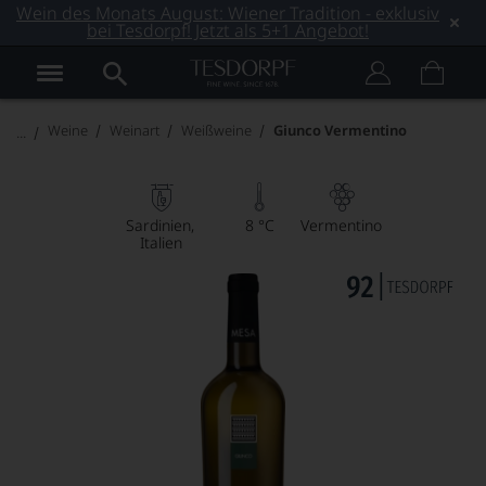
Wein des Monats August: Wiener Tradition - exklusiv
bei Tesdorpf! Jetzt als 5+1 Angebot!
Weine
Weinart
Weißweine
Giunco Vermentino
Sardinien
8 °C
Vermentino
Italien