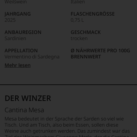
Weißwein
Italien
Welt,
wie
JAHRGANG
FLASCHENGRÖSSE
kaum
2025
0,75 L
Unter 85 Punkte:
ein
anderer.
ANBAUREGION
GESCHMACK
Das
Sardinien
trocken
dokumentieren
wir
APPELLATION
Ø NÄHRWERTE PRO 100G
auch
Vermentino di Sardegna
BRENNWERT
und
gerade
330 kJ / 78 kcal
Mehr lesen
mit
REBSORTEN
FETT
Bewertungen
100% Vermentino
0 g
und
davon gesättigte
Medaillen
TRINKTEMPERATUR
Fettsäuren: 0 g
renommierter
8 °C
KOHLENHYDRATE
DER WINZER
Weinjournalisten
1,3 g
oder
ALKOHOLGEHALT
davon Zucker: 0,1 g
Cantina Mesa
Fachpublikationen
13,5 % Vol.
EIWEISS
in
0 g
Mesa bedeutet in der Sprache der Sarden so viel wie
unseren
RESTSÜSSE
SALZ
Tisch. Und am Tisch, also beim Essen, sollen diese
Aussendungen
1 g/L
0 g
Weine auch getrunken werden. Das zumindest war das
oder