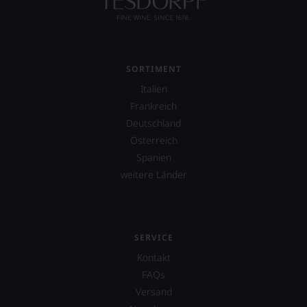
auf
Einschätzungen
einzelner
Kritiker
verlassen
SORTIMENT
zu
Italien
müssen?
Unsere
Frankreich
Bewertungen
Deutschland
spiegeln
Österreich
das
Ergebnis
Spanien
unserer
weitere Länder
Expertenrunde
wider.
Bitte
beachten
Sie
SERVICE
auch
Kontakt
unsere
untenstehenden
FAQs
Erläuterungen,
Versand
dann